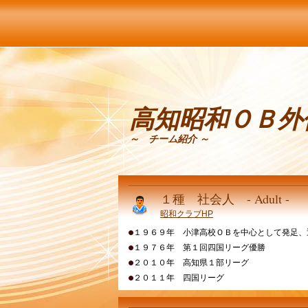
高知昭和ＯＢ外
～ チーム紹介 ～
１種 社会人 - Adult -
昭和クラブHP
１９６９年 小津高校ＯＢを中心として発足、
１９７６年 第１回四国リーグ優勝
２０１０年 高知県１部リーグ
２０１１年 四国リーグ