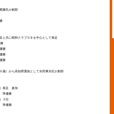
尾隆氏が創部
勝
足と共に昭和クラブＯＢを中心として発足
 勝
優勝
優勝
優勝
０歳）から高知県選抜として水田肇夫氏が創部
）発足 参加
 準優勝
）３位
 準優勝