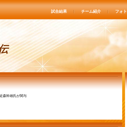
試合結果
チーム紹介
フォト
伝
近森幹雄氏が関与