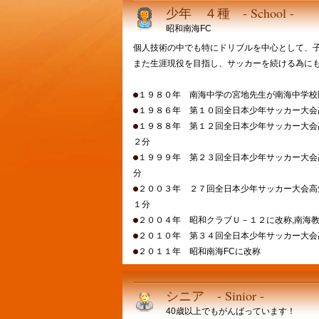
少年 ４種 - School -
昭和南海FC
個人技術の中でも特にドリブルを中心として、
また生涯現役を目指し、サッカーを続ける為に
１９８０年 南海中学の宮地先生が南海中学校
１９８６年 第１０回全日本少年サッカー大会
１９８８年 第１２回全日本少年サッカー大会
２分
１９９９年 第２３回全日本少年サッカー大会
分
２００３年 ２７回全日本少年サッカー大会高
１分
２００４年 昭和クラブＵ－１２に改称,南海
２０１０年 第３４回全日本少年サッカー大会
２０１１年 昭和南海FCに改称
シニア - Sinior -
40歳以上でもがんばっています！