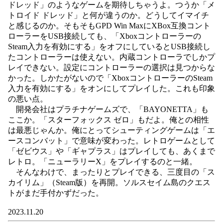
ドレッド」のようなゲームを期待しちゃうよ。つうか「メ
トロイド ドレッド」と何が違うのか。どうしてイマイチ
と感じるのか。そもそもGPD Win MaxにXBox互換コント
ローラーをUSB接続しても、「Xboxコントローラーの
Steam入力を有効にする」をオフにしているとUSB接続し
たコントローラーは使えない。内蔵コントローラでしかプ
レイできない。設定にコントローラーの選択は見つからな
かった。しかたがないので「XboxコントローラーのSteam
入力を有効にする」をオンにしてプレイした。これも印象
の悪い点。
開発会社はプラチナゲームズで、「BAYONETTA」も
ここか。「スターフォックス ゼロ」もだよ。俺との相性
は最悪じゃんか。俺にとってシューティングゲームは「エ
ースコンバット」で意味が変わった。レトロゲームとして
「ゼビウス」や「ギャプラス」はプレイしても、あくまで
レトロ。「ニューラリーX」をプレイするのと一緒。
そんなわけで、まったりとプレイできる、三度目の「ス
カイリム」（Steam版）を再開。ソルスセイム島のクエス
トがまだ手付かずだった。
2023.11.20