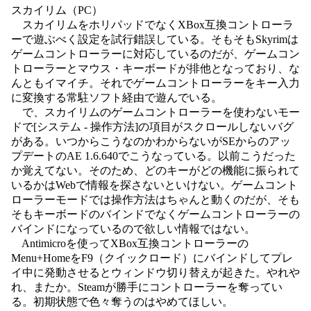
スカイリム（PC）
スカイリムをホリパッドでなくXBox互換コントローラ
ーで遊ぶべく設定を試行錯誤している。そもそもSkyrimは
ゲームコントローラーに対応しているのだが、ゲームコン
トローラーとマウス・キーボードが排他となっており、な
んともイマイチ。それでゲームコントローラーをキー入力
に変換する常駐ソフト経由で遊んでいる。
で、スカイリムのゲームコントローラーを使わないモー
ドで[システム - 操作方法]の項目がスクロールしないバグ
がある。いつからこうなのかわからないがSEからのアッ
プデートのAE 1.6.640でこうなっている。以前こうだった
か覚えてない。そのため、どのキーがどの機能に振られて
いるかはWebで情報を探さないといけない。ゲームコント
ローラーモードでは操作方法はちゃんと動くのだが、そも
そもキーボードのバインドでなくゲームコントローラーの
バインドになっているので欲しい情報ではない。
Antimicroを使ってXBox互換コントローラーの
Menu+HomeをF9（クイックロード）にバインドしてプレ
イ中に発動させるとウィンドウ切り替えが起きた。やれや
れ、またか。Steamが勝手にコントローラーを奪ってい
る。初期状態で色々奪うのはやめてほしい。