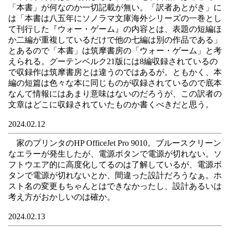
「本書」が何なのか一切記載が無い。「訳者あとがき」に
は「本書は八五年にソノラマ文庫海外シリーズの一巻とし
て刊行した『ウォー・ゲーム』の内容とは、表題の短編ほ
か二編が重複しているだけで他の七編は別の作品である」
とあるので「本書」は筑摩書房の「ウォー・ゲーム」と考
えられる。グーテンベルク21版には8編収録されているの
で収録作は筑摩書房とは違うのではあるが。ともかく、本
編の短篇は色々な本に同じものが収録されているので底本
なんて情報にはあまり意味はないのだろうが、この訳者の
文章はどこに収録されていたものか書くべきだと思う。
2024.02.12
家のプリンタのHP OfficeJet Pro 9010。ブルースクリーン
なエラーが発生したが、電源ボタンで電源が切れない。ソ
フトウエア的に高度化してるのは了解しているが、電源ボ
タンで電源が切れないとか、間違った設計だろうなぁ。ホ
スト名の変更もちゃんとはできなかったし、設計あるいは
考え方がおかしいのは確か。
2024.02.13