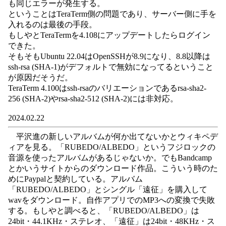
も同じエラーが発生する。
ということはTeraTerm側の問題であり、サーバー側に手を
入れるのは最後の手段。
もしやとTeraTermを4.108にアップデートしたらログイン
できた。
そもそもUbuntu 22.04はOpenSSHが8.9になり、8.8以降は
ssh-rsa (SHA-1)がデフォルトで無効になってるということ
が原因だそうだ。
TeraTerm 4.100はssh-rsaのバリエーションであるrsa-sha2-
256 (SHA-2)やrsa-sha2-512 (SHA-2)には非対応。
2024.02.22
平沢進の新しいアルバムが何か出てないかとウィキペデ
ィアを見る。「RUBEDO/ALBEDO」というフジロックの
音源を使ったアルバムがあるじゃないか。でもBandcamp
とかいうサイトからのダウンロード作品。こういう時のた
めにPaypalと契約している。アルバム
「RUBEDO/ALBEDO」とシングル「遠征」を購入して
wavをダウンロード。自作アプリでのMP3への変換で失敗
する。もしやと調べると、「RUBEDO/ALBEDO」は
24bit・44.1KHz・ステレオ、「遠征」は24bit・48KHz・ス