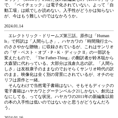
で、「ペイチェック」は電子化されていない。よって「自
動工場」は紙でしか読めない。入手性がどうかは知らない
が、今はもう難しいのではなかろうか。
2024.01.14
エレクトリック・ドリームズ第三話。原作は「Human
Is」で邦訳は「人間らしさ」。ハヤカワの「時間飛行士へ
のささやかな贈物」に収録されているが、これはサンリオ
の「ザ・ベスト・オブ・P・K・ディック II」の一部訳を
変えたもので、「The Father-Thing」の翻訳者が鈴木聡から
大森望に代わっている。大部分は浅倉久志の訳。「人間ら
しさ」は友枝康子のままなのでおそらくサンリオ時代の訳
のまま。映像化は全く別の背景にされているが、オチのセ
リフは原作と一緒。
そんなわけで当然電子書籍はない。そもそもディックの
電子書籍はハヤカワとグーテンベルク21しかない。創元は
なにしてる、ってな状況。ハヤカワの2011年の新編集以前
の本の入手性は低いのではないかと思うがどうなんだろ
う。
2024.01.16