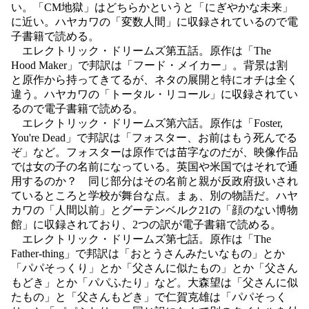
い。「CM地獄」はどちらかというと「にぎやかな未来」
に近い。ハヤカワの「変数人間」に収録されているので電
子書籍で読める。
エレクトリック・ドリームズ第五話。原作は「The
Hood Maker」で邦訳は「フード・メイカー」。背景は割
と原作から持ってきてるが、ネタの展開と特にオチは全く
違う。ハヤカワの「トータル・リコール」に収録されてい
るので電子書籍で読める。
エレクトリック・ドリームズ第六話。原作は「Foster,
You're Dead」で邦訳は「フォスター、お前はもう死んでる
ぞ」など。フォスターは原作では苗字なのだが、映像作品
では女の子の名前になっている。英国や米国ではそれで通
用するのか？ 同じ部分はその名前と親が反政府扱いされ
ているところと学校が舞台な点。まぁ、別の物語だ。ハヤ
カワの「人間以前」とグーテンベルク21の「顔のない博物
館」に収録されており、2つの訳が電子書籍で読める。
エレクトリック・ドリームズ第七話。原作は「The
Father-thing」で邦訳は「おとうさんみたいなもの」とか
「パパそっくり」とか「父さんに似たもの」とか「父さん
もどき」とか「パパふたり」など。大森望は「父さんに似
たもの」と「父さんもどき」で仁賀克雄は「パパそっく