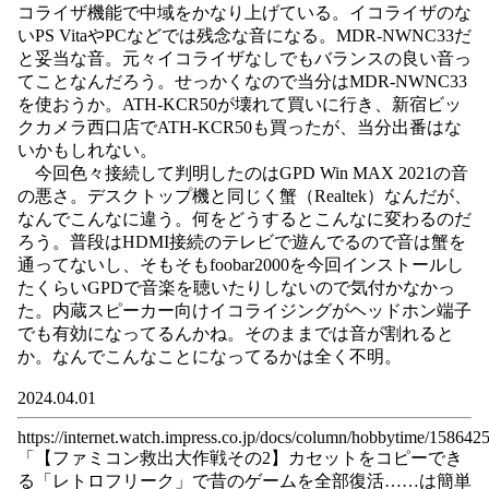
コライザ機能で中域をかなり上げている。イコライザのな
いPS VitaやPCなどでは残念な音になる。MDR-NWNC33だ
と妥当な音。元々イコライザなしでもバランスの良い音っ
てことなんだろう。せっかくなので当分はMDR-NWNC33
を使おうか。ATH-KCR50が壊れて買いに行き、新宿ビッ
クカメラ西口店でATH-KCR50も買ったが、当分出番はな
いかもしれない。
今回色々接続して判明したのはGPD Win MAX 2021の音
の悪さ。デスクトップ機と同じく蟹（Realtek）なんだが、
なんでこんなに違う。何をどうするとこんなに変わるのだ
ろう。普段はHDMI接続のテレビで遊んでるので音は蟹を
通ってないし、そもそもfoobar2000を今回インストールし
たくらいGPDで音楽を聴いたりしないので気付かなかっ
た。内蔵スピーカー向けイコライジングがヘッドホン端子
でも有効になってるんかね。そのままでは音が割れると
か。なんでこんなことになってるかは全く不明。
2024.04.01
https://internet.watch.impress.co.jp/docs/column/hobbytime/158642
「【ファミコン救出大作戦その2】カセットをコピーでき
る「レトロフリーク」で昔のゲームを全部復活……は簡単