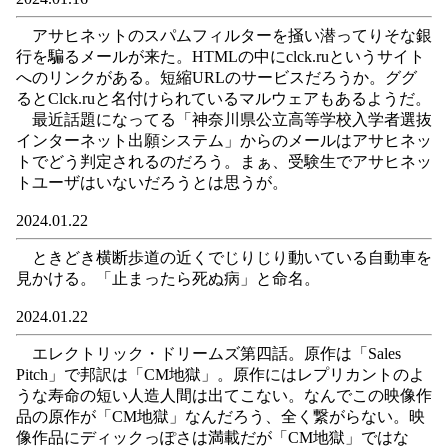
アサヒネットのスパムフィルターを掻い潜ってりそな銀
行を騙るメールが来た。HTMLの中にclck.ruというサイト
へのリンクがある。短縮URLのサービスだろうか。ググ
るとClck.ruと名付けられているマルウェアもあるようだ。
最近話題になってる「神奈川県公立高等学校入学者選抜
インターネット出願システム」からのメールはアサヒネッ
トでどう判定されるのだろう。まぁ、受験生でアサヒネッ
トユーザはいないだろうとは思うが。
2024.01.22
ときどき横断歩道の近くでじりじり動いている自動車を
見かける。「止まったら死ぬ病」と命名。
2024.01.22
エレクトリック・ドリームズ第四話。原作は「Sales
Pitch」で邦訳は「CM地獄」。原作にはレプリカントのよ
うな寿命の短い人造人間は出てこない。なんでこの映像作
品の原作が「CM地獄」なんだろう、全く繋がらない。映
像作品にディックっぽさは満載だが「CM地獄」ではな