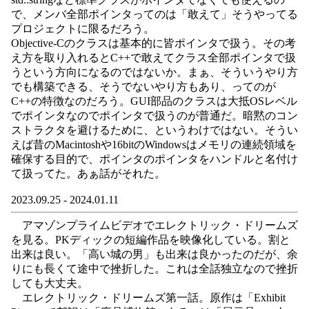
で、メンバ全部ポインタってのは「敢えて」そうやってる
プロジェクトに限るだろう。
Objective-Cのクラスは基本的に皆ポインタで扱う。その考
え方を取り入れるとC++で敢えてクラス全部ポインタで扱
うという方向になるのではないか。まぁ、そういうやり方
でも構築できる、そうでないやり方もあり、ってのが
C++の特徴なのだろう。GUI部品のクラスは大抵OSレベル
でポインタなのでポインタで扱うのが普通だ。暗黙のコン
ストラクタを避けるために、というわけではない。そうい
えば昔のMacintoshや16bitのWindowsはメモリの連続領域を
確保する目的で、ポインタのポインタをハンドルと名付け
て扱ってた。あぁ話がそれた。
2023.09.25 - 2024.01.11
アマゾンプライムビデオでエレクトリック・ドリームズ
を見る。PKディックの短編作品を映像化している。割と
出来は良い。「高い城の男」も出来は良かったのだが、余
りにも長くて途中で挫折した。これは全話独立なので挫折
しても大丈夫。
エレクトリック・ドリームズ第一話。原作は「Exhibit