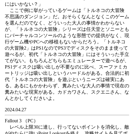
にはいかない？」
ここで例に挙がっているゲームは「トルネコの大冒険
不思議のダンジョン」だ。おそらくなんとなくこのゲーム
を選んだのでなく、どういった大人の事情かわからない
が、「トルネコの大冒険」シリーズは任天堂とソニーとも
にバーチャルコンソールのような形態での提供がなく、現
行ゲーム機やPCへの移植もないからだろう。「トルネコ
の大冒険2」はPS1なのでPS3でディスクをそのまま使って
遊べるが、初代「トルネコの大冒険」にはそういった手立
てがない。もちろんどちらもエミュレーターで遊べるが、
PS1ディスクは吸い出しが不要なのに比べ、スーファミカ
ートリッジは吸い出しというハードルがある。合法的に初
代「トルネコの大冒険」を遊ぶというニーズは確実にあ
る。あるにもかかわらず、糞みたいな大人の事情で現在の
糞みたいな現実がある。カドカワさん、スクエニさん、な
んとかしてくださいよ。
2024.04.27
Fallout 3 （PC）
レベル上限30に達し、行ってないポイントを消化し、敵
がやたらに強いPoint Lookoutを終え、攻略サイトを見てボ