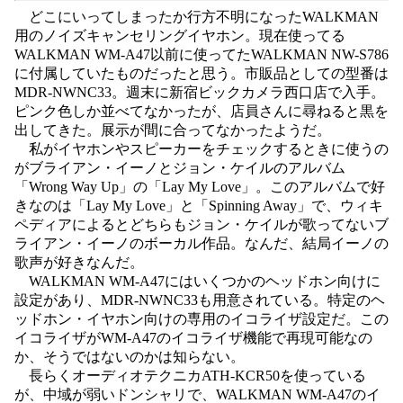
どこにいってしまったか行方不明になったWALKMAN
用のノイズキャンセリングイヤホン。現在使ってる
WALKMAN WM-A47以前に使ってたWALKMAN NW-S786
に付属していたものだったと思う。市販品としての型番は
MDR-NWNC33。週末に新宿ビックカメラ西口店で入手。
ピンク色しか並べてなかったが、店員さんに尋ねると黒を
出してきた。展示が間に合ってなかったようだ。
私がイヤホンやスピーカーをチェックするときに使うの
がブライアン・イーノとジョン・ケイルのアルバム
「Wrong Way Up」の「Lay My Love」。このアルバムで好
きなのは「Lay My Love」と「Spinning Away」で、ウィキ
ペディアによるとどちらもジョン・ケイルが歌ってないブ
ライアン・イーノのボーカル作品。なんだ、結局イーノの
歌声が好きなんだ。
WALKMAN WM-A47にはいくつかのヘッドホン向けに
設定があり、MDR-NWNC33も用意されている。特定のヘ
ッドホン・イヤホン向けの専用のイコライザ設定だ。この
イコライザがWM-A47のイコライザ機能で再現可能なの
か、そうではないのかは知らない。
長らくオーディオテクニカATH-KCR50を使っている
が、中域が弱いドンシャリで、WALKMAN WM-A47のイ