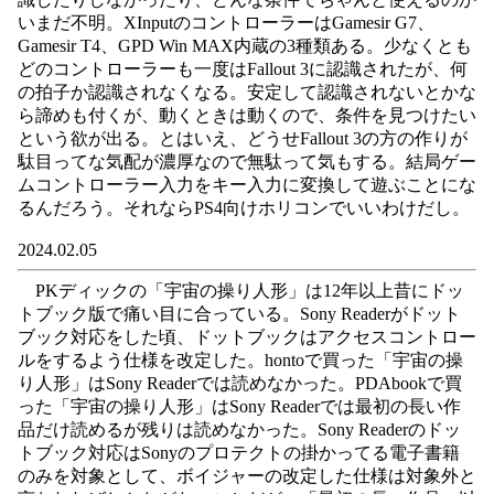
いまだ不明。XInputのコントローラーはGamesir G7、
Gamesir T4、GPD Win MAX内蔵の3種類ある。少なくとも
どのコントローラーも一度はFallout 3に認識されたが、何
の拍子か認識されなくなる。安定して認識されないとかな
ら諦めも付くが、動くときは動くので、条件を見つけたい
という欲が出る。とはいえ、どうせFallout 3の方の作りが
駄目ってな気配が濃厚なので無駄って気もする。結局ゲー
ムコントローラー入力をキー入力に変換して遊ぶことにな
るんだろう。それならPS4向けホリコンでいいわけだし。
2024.02.05
PKディックの「宇宙の操り人形」は12年以上昔にドッ
トブック版で痛い目に合っている。Sony Readerがドット
ブック対応をした頃、ドットブックはアクセスコントロー
ルをするよう仕様を改定した。hontoで買った「宇宙の操
り人形」はSony Readerでは読めなかった。PDAbookで買
った「宇宙の操り人形」はSony Readerでは最初の長い作
品だけ読めるが残りは読めなかった。Sony Readerのドッ
トブック対応はSonyのプロテクトの掛かってる電子書籍
のみを対象として、ボイジャーの改定した仕様は対象外と