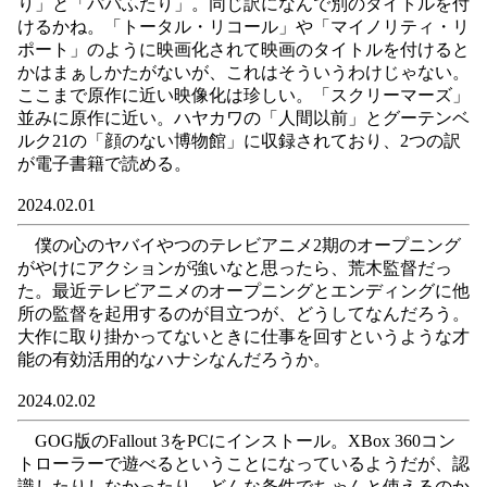
り」と「パパふたり」。同じ訳になんで別のタイトルを付
けるかね。「トータル・リコール」や「マイノリティ・リ
ポート」のように映画化されて映画のタイトルを付けると
かはまぁしかたがないが、これはそういうわけじゃない。
ここまで原作に近い映像化は珍しい。「スクリーマーズ」
並みに原作に近い。ハヤカワの「人間以前」とグーテンベ
ルク21の「顔のない博物館」に収録されており、2つの訳
が電子書籍で読める。
2024.02.01
僕の心のヤバイやつのテレビアニメ2期のオープニング
がやけにアクションが強いなと思ったら、荒木監督だっ
た。最近テレビアニメのオープニングとエンディングに他
所の監督を起用するのが目立つが、どうしてなんだろう。
大作に取り掛かってないときに仕事を回すというような才
能の有効活用的なハナシなんだろうか。
2024.02.02
GOG版のFallout 3をPCにインストール。XBox 360コン
トローラーで遊べるということになっているようだが、認
識したりしなかったり、どんな条件でちゃんと使えるのか