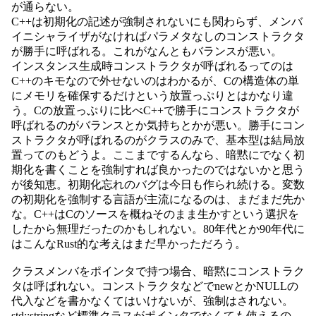
が通らない。
C++は初期化の記述が強制されないにも関わらず、メンバ
イニシャライザがなければパラメタなしのコンストラクタ
が勝手に呼ばれる。これがなんともバランスが悪い。
インスタンス生成時コンストラクタが呼ばれるってのは
C++のキモなので外せないのはわかるが、Cの構造体の単
にメモリを確保するだけという放置っぷりとはかなり違
う。Cの放置っぷりに比べC++で勝手にコンストラクタが
呼ばれるのがバランスとか気持ちとかが悪い。勝手にコン
ストラクタが呼ばれるのがクラスのみで、基本型は結局放
置ってのもどうよ。ここまでするんなら、暗黙にでなく初
期化を書くことを強制すれば良かったのではないかと思う
が後知恵。初期化忘れのバグは今日も作られ続ける。変数
の初期化を強制する言語が主流になるのは、まだまだ先か
な。C++はCのソースを概ねそのまま生かすという選択を
したから無理だったのかもしれない。80年代とか90年代に
はこんなRust的な考えはまだ早かっただろう。
クラスメンバをポインタで持つ場合、暗黙にコンストラク
タは呼ばれない。コンストラクタなどでnewとかNULLの
代入などを書かなくてはいけないが、強制はされない。
std::stringなど標準クラスがポインタでなくても使えるの