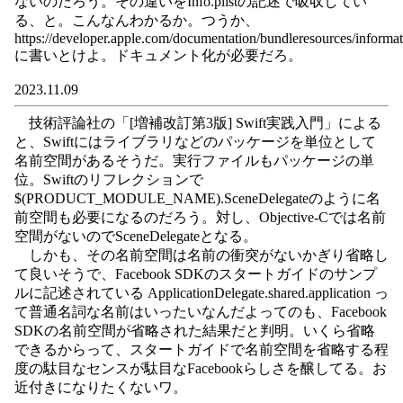
ないのだろう。その違いをInfo.plistの記述で吸収してい
る、と。こんなんわかるか。つうか、
https://developer.apple.com/documentation/bundleresources/informat
に書いとけよ。ドキュメント化が必要だろ。
2023.11.09
技術評論社の「[増補改訂第3版] Swift実践入門」による
と、Swiftにはライブラリなどのパッケージを単位として
名前空間があるそうだ。実行ファイルもパッケージの単
位。Swiftのリフレクションで
$(PRODUCT_MODULE_NAME).SceneDelegateのように名
前空間も必要になるのだろう。対し、Objective-Cでは名前
空間がないのでSceneDelegateとなる。
しかも、その名前空間は名前の衝突がないかぎり省略し
て良いそうで、Facebook SDKのスタートガイドのサンプ
ルに記述されている ApplicationDelegate.shared.application っ
て普通名詞な名前はいったいなんだよってのも、Facebook
SDKの名前空間が省略された結果だと判明。いくら省略
できるからって、スタートガイドで名前空間を省略する程
度の駄目なセンスが駄目なFacebookらしさを醸してる。お
近付きになりたくないワ。