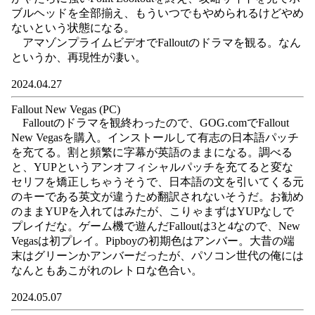
ブルヘッドを全部揃え、もういつでもやめられるけどやめ
ないという状態になる。
アマゾンプライムビデオでFalloutのドラマを観る。なん
というか、再現性が凄い。
2024.04.27
Fallout New Vegas (PC)
Falloutのドラマを観終わったので、GOG.comでFallout
New Vegasを購入。インストールして有志の日本語パッチ
を充てる。割と頻繁に字幕が英語のままになる。調べる
と、YUPというアンオフィシャルパッチを充てると変な
セリフを矯正しちゃうそうで、日本語の文を引いてくる元
のキーである英文が違うため翻訳されないそうだ。お勧め
のままYUPを入れてはみたが、こりゃまずはYUPなしで
プレイだな。ゲーム機で遊んだFalloutは3と4なので、New
Vegasは初プレイ。Pipboyの初期色はアンバー。大昔の端
末はグリーンかアンバーだったが、パソコン世代の俺には
なんともあこがれのレトロな色合い。
2024.05.07