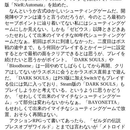
版「NieR:Automata」を始めた。
なんというか古式ゆかしいシューティングゲームだ。開
発陣やファンは違うと言うのだろうが、今のところ最初の
セーブポイントに辿り着いてない私にはシューティングゲ
ームにしか見えない。しかも「ゼビウス」以降ときどきあ
ったせわしくて出来のイマイチな80年代シューティングゲ
ームだなぁ。初回はボスに到達しなかった。二度目はボス
戦の途中まで。もう何回かプレイするとかイージーに設定
するとかで最初の面をクリアできるとは思うが、プレイを
続けたいと思うかがポイント。「DARK SOULS」や
「Bloodborne」は一回やめてしばらくしてから再開、クリ
アはしてないがラスボスに会うとかラスボス直前まで遊ん
だ。「DARK SOULS」はPS3版に加えSwitchでもプレイす
る位には気に入っており、Steam版の「DARK SOULS」も
プレイしようかと考えている。というように思うかどう
か。「せわしくて出来のイマイチなシューティングゲー
ム」って部分は変わらないからなぁ。「BAYONETTA」
もせわしくて出来のイマイチなシューティングゲームで放
置、おそらく再開はない。
アクションRPGって書いてあったら、「ゼルダの伝説
ブレスオブザワイルド」とまでは言わないが「メトロイド