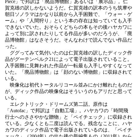
Piece」で邦訳は「廃品博物館」あるいは「展示品」。仁
賀克雄の訳しかないようだ。仁賀克雄の訳本のうち筑摩や
朝日ソノラマはかなり以前から入手困難で、「ウォー・ゲ
ーム」や「人間狩り」という本の存在は知っていても入手
できないでいた。おそらくどちらの本もその後ハヤカワに
よって別に訳されたりしてる作品が多いのだろうが、「廃
品博物館」はなさそうだ。そんなわけで読んでない作品だ
った。
ググってみて気付いたのは仁賀克雄の訳したディック作
品がグーテンベルク21によって電子出版されていること。
入手困難に見舞われた作品が一転最も入手しやすくなって
いた。「廃品博物館」は「顔のない博物館」に収録されて
いる。
映像化は初代トータルリコール並みにかけ離れたものだ
が、ディック作品の映像化はそういうのもアリだと思って
いる。
エレクトリック・ドリームズ第二話。原作は
「Autofac」で邦訳は「自動工場」。ハヤカワの「時間飛
行士へのささやかな贈物」と「ペイチェック」に収録され
ている。少なくとも二度は読んでる。残念なことに、ハヤ
カワのディック作品で電子出版されているのは、「ペイチ
ェック」（2004年）の出た後の新編集もの（2011年）から