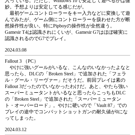
入っている。ただし、Windows 10で安定して遊べるかは微
妙。予想よりは安定してる感じだが。
最初ゲームコントローラーをキー入力などに変換して遊
んでみたが、ゲーム側にコントローラーを扱わせた方が断
然操作性が良い。特にPipboyの操作性が全然違う。
Gamesir T4は認識されにくいが、Gamesir G7はほぼ確実に
認識されるのでG7でプレイ。
2024.03.08
Fallout 3 （PC）
やけに強いグールがいるな、こんなのいなかったよなと
思ったら、DLCの「Broken Steel」で追加された「フェラ
ル・グール・リーヴァー」だそうだ。前回プレイは素の
Fallout 3だったのでいなかったわけだ。あと、やたら強い
スーパーミュータントがいるなと思ったらこっちもDLC
の「Broken Steel」で追加された「スーパーミュータン
ト・オーバーロード」。やけに硬いので「Vault 87」での
プレイの途中でコンバットショットガンの耐久値が0にな
ってしまった。
2024.03.12