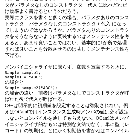
タが パラメタなしのコンストラクタ + 代入 に比べどれだ
け効率よく書けるというのだろう。
実際にクラスを書くと多くの場合、パラメタありのコンス
トラクタ = パラメタなしのコンストラクタ + 代入 になっ
てしまうのではなかろうか。パラメタありのコンストラク
タをそうならないように実装するのはメンテナンス性を考
えると、あまり良いことではない。基本的に1か所で処理
すれば良いことを分散させるのは著しくメンテナンス性を
下げる。
メンバイニシャライザに限らず、変数を宣言するときに、
Sample sample1;

sample1 = "ABC";
の場合と
Sample sample2("ABC");
の場合の違い。前者はパラメタなしでコンストラクタが呼
ばれた後で代入が呼ばれる。
C++は明示的に初期値を設定することは強制されない。例
えばOCamlではインスタンス生成時メンバの値は必ず設定
しないとコンパイルを通してもらえない。OCamlはメンバ
イニシャライザ的なものは特別な文法でなく、単に型（レ
コード）の初期化。とにかく初期値を書かねばコンパイル