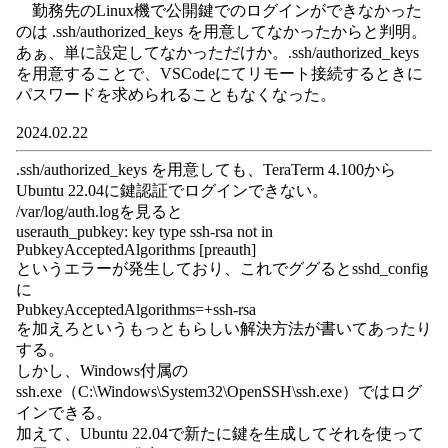
勤務先のLinux機で公開鍵でのログインができなかった
のは .ssh/authorized_keys を用意してなかったからと判明。
あぁ、単に設定してなかっただけか。.ssh/authorized_keys
を用意することで、VSCodeにてリモート接続するときに
パスワードを求められることもなくなった。
2024.02.22
.ssh/authorized_keys を用意しても、TeraTerm 4.100から
Ubuntu 22.04に鍵認証でログインできない。
/var/log/auth.logを見ると
userauth_pubkey: key type ssh-rsa not in
PubkeyAcceptedAlgorithms [preauth]
というエラーが発生しており、これでググるとsshd_config
に
PubkeyAcceptedAlgorithms=+ssh-rsa
を加えろというもっともらしい解決方法が書いてあったり
する。
しかし、Windows付属の
ssh.exe（C:\Windows\System32\OpenSSH\ssh.exe）ではログ
インできる。
加えて、Ubuntu 22.04で新たに鍵を生成してそれを使って