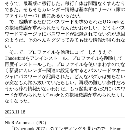
そうで、最新版に移行した。移行自体は問題なくすんなり
できた。そもそもカレンダー情報は基本的にサーバ（家の
ファイルサーバ）側にあるからだが。
で、起動するたびにパスワードを求められたりGoogleと
の接続確認が求められたりなんだかおかしい。どうもパス
ワードマネージャにパスワードが記録されてないのが原因
のようだ。そのへんをググってみても碌な情報が得られな
い。
そこで、プロファイルを他所にコピーしたうえで
Thnderbirdをアンインストール。プロファイルを削除して
再度インストールした。プロファイルを使いまわすのでな
く新規にカレンダー関連の設定をするとパスワードマネー
ジャにパスワードが記録された。どんなバグかは知らない
が変なもん踏み抜いていたらしい。再現の難しい条件だろ
うから碌な情報がないわけだ。もう起動するたびにパスワ
ードが求められたりGoogleとの接続確認が求められたりし
なくなった。
2023.11.18
NieR:Automata（PC）
「Cyberpunk 2077」のエンディングを見たので、Steam