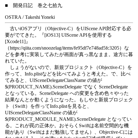
■ 開発日記 巻之七拾九
OSTRA / Takeshi Yoneki
古いiOSアプリ（Objective-C）をUIScene API対応する必
要がでてきた。『[iOS13] UIScene APIを使用する
[Xcode11]』
（https://qiita.com/snoozelag/items/fe95df7e748ad5fc3205）な
どを参考に実装してみたが画面が真っ黒なまま。途方に暮
れていた。
しょうがないので、新規プロジェクト（Objective-C）を
作って、Info.plistなどを比べてみようと考えた。で、比べ
てみると、UISceneDelegateClassName の値が
$(PRODUCT_NAME).SceneDelegate でなく SceneDelegate
となっている。SceneDelegate への変更を含め色々やった
結果なんとか動くようになった。もしやと新規プロジェク
ト（Swift）を作ってInfo.plistを見ると、
UISceneDelegateClassName の値が
$(PRODUCT_MODULE_NAME).SceneDelegate となってい
る。これが罠の正体か。おそらくSwiftは名前空間的な機
能があり（Swiftはまだ勉強してません）、Objective-Cには