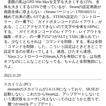
老眼の私はGPD Win Maxを文字を大きくする125%、全
体を大きくする125%で使っているが、Steamの設定画面が
画面全体に収まらない（Steamバージョン: 1700160213）。
極めて出来の悪いUIである。STEMA設定の「コントロー
ラー」の一番下に「ガイドボタンコードのレイアウト」が
ある。ここにアクセスできないので文字や全体を100%に
する。「ガイドボタンコードのレイアウト - レイアウトを
編集 - ボタン」の一番下の2つがALTとTABに振られてい
る。少なくともそれは「コマンドを削除」する。私は全部
「コマンドを削除」した。こういう設定はときどきどこで
設定するのか変わってしまう。迷惑。ひたすら迷惑。
「XboxコントローラーのSteam入力を有効にする」は当然
オフなのにこんなことになってる。ちゃんと全部無効にし
ろよ。
2023.11.20
スカイリム (PC)
monadoのスカイリムが1.6.1130になっており、SKSEが
起動しない。これだからSteamは。アップデートしないと
いう選択肢をユーザに与えないってのはどうかと思うぞ。
幾つかmodをアップデート。