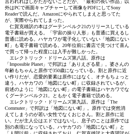
言われればしかたがないことだが、「最初の長い作品」以
外はPCで画面キャプチャーして画像をPDFにしてSony
Readerで読んだ。Amazonにやられてしまえと思ってた
が、実際やられてしまった。
仁賀克雄訳の本はグーテンベルク21のリリースしている
電子書籍が買える。「宇宙の操り人形」も普通に買えるし
普通に読める。ハヤカワが電子化していない「地図にない
町」も電子書籍で読める。20年位前に書店で見つけて喜ん
で買って帰った程度には入手が難しかった。
エレクトリック・ドリームズ第八話。原作は
「Impossible Planet」で邦訳は「ありえざる星」。婆さんの
年齢もちゃんと原作で350歳になっている。割と原作に近
い作りだが、恋愛的要素は原作にはなく、オチもちょっと
違う。ハヤカワの「地図にない町」に収録されているが、
前述のように「地図にない町」の電子書籍はハヤカワでな
くグーテンベルク21。ともかく電子書籍で読める。
エレクトリック・ドリームズ第九話。原作は「The
Commuter」で邦訳は「地図にない町」。原作では突然消
えてしまうのが若い女性でなくおじさん。割と原作に近
い。だが主人公はエドではないし、息子のことは原作では
別の表現になっている。ハヤカワの「地図にない町」と
「人間以前」に収録されており、仁賀克雄訳と大森望訳が