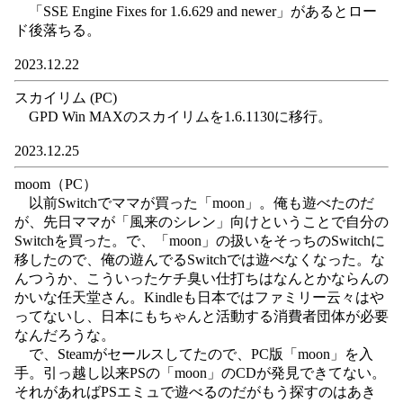
「SSE Engine Fixes for 1.6.629 and newer」があるとロー
ド後落ちる。
2023.12.22
スカイリム (PC)
GPD Win MAXのスカイリムを1.6.1130に移行。
2023.12.25
moom（PC）
以前Switchでママが買った「moon」。俺も遊べたのだ
が、先日ママが「風来のシレン」向けということで自分の
Switchを買った。で、「moon」の扱いをそっちのSwitchに
移したので、俺の遊んでるSwitchでは遊べなくなった。な
んつうか、こういったケチ臭い仕打ちはなんとかならんの
かいな任天堂さん。Kindleも日本ではファミリー云々はや
ってないし、日本にもちゃんと活動する消費者団体が必要
なんだろうな。
で、Steamがセールスしてたので、PC版「moon」を入
手。引っ越し以来PSの「moon」のCDが発見できてない。
それがあればPSエミュで遊べるのだがもう探すのはあき