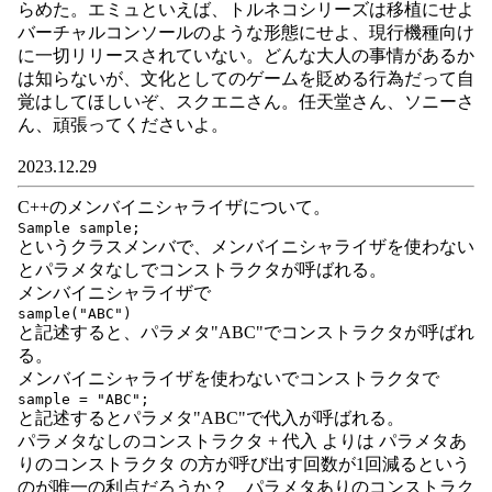
らめた。エミュといえば、トルネコシリーズは移植にせよ
バーチャルコンソールのような形態にせよ、現行機種向け
に一切リリースされていない。どんな大人の事情があるか
は知らないが、文化としてのゲームを貶める行為だって自
覚はしてほしいぞ、スクエニさん。任天堂さん、ソニーさ
ん、頑張ってくださいよ。
2023.12.29
C++のメンバイニシャライザについて。
Sample sample;
というクラスメンバで、メンバイニシャライザを使わない
とパラメタなしでコンストラクタが呼ばれる。
メンバイニシャライザで
sample("ABC")
と記述すると、パラメタ"ABC"でコンストラクタが呼ばれ
る。
メンバイニシャライザを使わないでコンストラクタで
sample = "ABC";
と記述するとパラメタ"ABC"で代入が呼ばれる。
パラメタなしのコンストラクタ + 代入 よりは パラメタあ
りのコンストラクタ の方が呼び出す回数が1回減るという
のが唯一の利点だろうか？ パラメタありのコンストラク