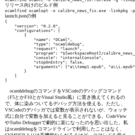
リリース向けのビルド例
ocamlfind ocamlopt -o calibre_news_fix.exe -linkpkg -p
launch.jsonの例
{

    "version": "0.2.0",

    "configurations": [

        {

            "name": "OCaml",

            "type": "ocamldebug",

            "request": "launch",

            "program": "${workspaceRoot}/calibre_news_
            "console": "internalConsole",

            "stopOnEntry": false,

            "arguments": ["a\\temp1.epub", "a\\i.epub"
        }

    ]

}
ocamldebugのコマンドをVSCodeのデバッグコマンド
（F5とかF10とかVisual Studio風）に置き換えてくれるの
で、体に染みついてるデバッグ方法を使える。ただし、
VSCodeのデバッガでは変数が表示されないが、ウォッチ
式に自分で変数を加えると見ることができる。CodeView
やTurbo Debuggerで劇的に楽になったのを思い出した。私
はocamldebugをコマンドラインで利用したことはなく、