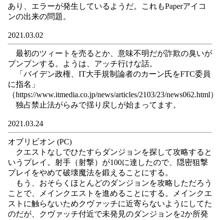
あり、エラーが発生しているようだ。これもPaperアイコ
ンの出来の問題。
2021.03.02
最初のツィートを売るとか、意味不明だが詐欺の臭いが
プンプンする。ようは、アッチ行けな話。
「バイデン政権、IT大手規制論者のカーン氏をFTC委員
に指名」
（https://www.itmedia.co.jp/news/articles/2103/23/news062.html）
独占禁止法がらみで揺り戻しが始まってます。
2021.03.24
オブリビオン (PC)
クエストなしでひたすらダンジョンを探して攻略すると
いうプレイ。射手（射撃）が100に達したので、隠密狙撃
プレイをやめて破壊魔法を鍛えることにする。
もう、おそらくほとんどのダンジョンを攻略しただろう
ことで、メインクエストを進めることにする。メインクエ
ストに触らないためクヴァッチに近寄らないようにしてた
のだが、クヴァッチ付近で未発見のダンジョンを2か所発