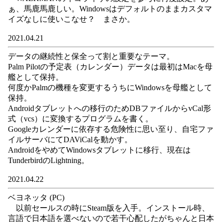
ぁ、馬鹿馬鹿しい。Windowsはデフォルトのままカスタマ
イズなしに使いこなせ？ まさか。
2021.04.21
データの継続性と保全って割と重要なテーマ。
Palm Pilotの予定表（カレンダー）データは最初はMacを母
艦として保持。
何度かPalmの機種を変更するうちにWindowsを母艦として
保持。
Androidタブレットへの移行のためDBファイルからvCal形
式（vcs）に変換するプログラムを書く。
Googleカレンダーに依存する危険性に思い至り、自宅ファ
イルサーバにてDAViCalを動かす。
AndroidをやめてWindowsタブレットに移行、現在は
TunderbirdのLightning。
2021.04.22
ベヨネッタ (PC)
以前セールスの時にSteam版を入手。インストール時、
言語で日本語を選べないので若干心配したがちゃんと日本