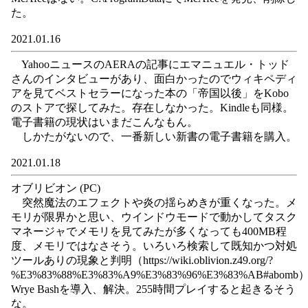
た。
2021.01.16
YahooニュースのAERAの記事にエマニュエル・トッド
さんのインタビューがあり、面白かったのでウィキペディ
アを見てベストセラーになった本の「帝国以後」をKobo
のストアで探してみた。存在しなかった。Kindleも同様。
電子書籍の現状はいまだこんなもん。
しかたがないので、一番新しい新書の電子書籍を購入。
2021.01.18
オブリビオン (PC)
突然魔法のエフェクトや炎の揺らめきが重くなった。メ
モリが限界かと思い、ウインドウモードで動かしてタスク
マネージャでメモリを見てみたが多くなっても400MB程
度、メモリではなさそう。いろいろ検索して既知かつ対処
ツールありの現象と判明（https://wiki.oblivion.z49.org/?
%E3%83%88%E3%83%A9%E3%83%96%E3%83%AB#abomb
Wrye Bashを導入、解決。255時間プレイすると起きるそう
な。