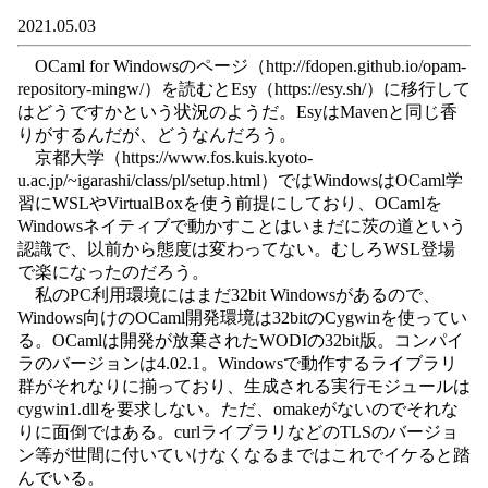
2021.05.03
OCaml for Windowsのページ（http://fdopen.github.io/opam-
repository-mingw/）を読むとEsy（https://esy.sh/）に移行して
はどうですかという状況のようだ。EsyはMavenと同じ香
りがするんだが、どうなんだろう。
京都大学（https://www.fos.kuis.kyoto-
u.ac.jp/~igarashi/class/pl/setup.html）ではWindowsはOCaml学
習にWSLやVirtualBoxを使う前提にしており、OCamlを
Windowsネイティブで動かすことはいまだに茨の道という
認識で、以前から態度は変わってない。むしろWSL登場
で楽になったのだろう。
私のPC利用環境にはまだ32bit Windowsがあるので、
Windows向けのOCaml開発環境は32bitのCygwinを使ってい
る。OCamlは開発が放棄されたWODIの32bit版。コンパイ
ラのバージョンは4.02.1。Windowsで動作するライブラリ
群がそれなりに揃っており、生成される実行モジュールは
cygwin1.dllを要求しない。ただ、omakeがないのでそれな
りに面倒ではある。curlライブラリなどのTLSのバージョ
ン等が世間に付いていけなくなるまではこれでイケると踏
んでいる。