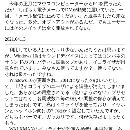
今年の正月にマウスコンピューターからPCを買ったん
だが、しばらく電子メールでDMが頻繁に届いていた。一
回、「メール配信は止めてください」と返事をしたら来な
くなった。多分。オプトアウトがあるんだ。でもユーザー
にはそのスイッチは全く開放されてない。
2021.04.13
利用している人はかな～り少ないんだろうとは思います
が、Windows 10はサウンドデバイスによってはコンパネの
サウンドのプロパティに拡張タブがあり、イコライザが用
意されています。みなさん使ってますか？ 使ってない。
それは良かったですね。
Windows 10が更新され、20H2になったのはいいとし
て、上記イコライザのユーザによる調整が消えてしまいま
した。あらかじめ用意されてる（使いようのない）プリセ
ットではなく、各周波数帯毎の細かい調整の保存が消えて
しまったわけです。私はイコライザを使っており、イヤホ
ンとヘッドホン向けの2つ細かく設定していたんですが、
どちらもパーです。ガッカリです。何が保存だよまったく
もう。
WALKMANのイコライザの設定を参考に再度設定。あ