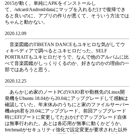
2015が動く。単純にAPKをインストールし
て、/sdcard/Android/dataにマップを入れるだけで復帰でき
ると良いのに、アプリの作りが悪くて、そういう方法では
ちゃんと動かない。
2020.12.09
音楽図鑑のTIBETAN DANCEもユキヒロな気がしてウ
ィキペディアで調べるとユキヒロだった。SELF
PORTRAITもユキヒロだそうで、なんで他のアルバムに比
べて音楽図鑑がしっくりくるのか、好きなのかの理由の一
部ではあろうと思う。
2020.12.25
あらかじめ家のノートPCのVAIO君や勤務先のLinux開
発機をUbuntu 18.04から20.04にアップグレードして感触は
確認していた。年末休みのうちにと家のファイルサーバー
機aleph君を20.04にアップグレード。前回アップグレード
時にEFIブートに変更してたおかげでアップグレード自体
は無事行われた。あとは各応用が無事に動くかどうか。
fetchmailがセキュリティ強化で設定変更が要求された以外