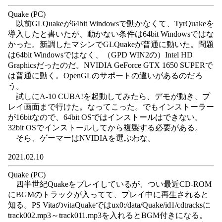
Quake (PC)
以前GLQuakeが64bit Windowsで動かなくて、TyrQuakeを
導入したと書いたが、動かない条件は64bit Windowsではな
かった。新調したマシンでGLQuakeが普通に動いた。問題
は64bit Windowsではなく、（GPD WIN2の）Intel HD
Graphicsだったのだ。NVIDIA GeForce GTX 1650 SUPERで
は普通に動く。OpenGLのサポートの違いがあるのだろ
う。
試しにA-10 CUBA!を起動してみたら、デモが動き、プ
レイ画面まで行けた。なってこった。でもインストーラー
が16bitなので、64bit OSではインストールはできない。
32bit OSでインストールしてから複製する必要がある。
そら、ゲーマーはNVIDIAを選ぶわな。
2021.02.10
Quake (PC)
四半世紀Quakeをプレイしているが、つい最近CD-ROM
にBGMのトラックが入ってて、プレイ中に再生されると
知る。PS VitaのvitaQuakeではux0:/data/Quake/id1/cdtracksに
track002.mp3～track011.mp3を入れるとBGM付きになる。