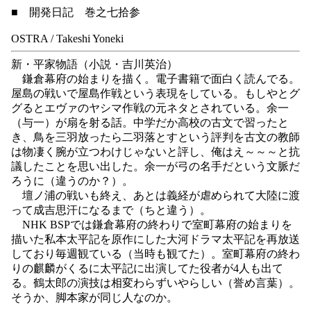
■ 開発日記 巻之七拾参
OSTRA / Takeshi Yoneki
新・平家物語（小説・吉川英治）
鎌倉幕府の始まりを描く。電子書籍で面白く読んでる。
屋島の戦いで屋島作戦という表現をしている。もしやとグ
グるとエヴァのヤシマ作戦の元ネタとされている。余一
（与一）が扇を射る話。中学だか高校の古文で習ったと
き、鳥を三羽放ったら二羽落とすという評判を古文の教師
は物凄く腕が立つわけじゃないと評し、俺はえ～～～と抗
議したことを思い出した。余一が弓の名手だという文脈だ
ろうに（違うのか？）。
壇ノ浦の戦いも終え、あとは義経が虐められて大陸に渡
って成吉思汗になるまで（ちと違う）。
NHK BSPでは鎌倉幕府の終わりで室町幕府の始まりを
描いた私本太平記を原作にした大河ドラマ太平記を再放送
しており毎週観ている（当時も観てた）。室町幕府の終わ
りの麒麟がくるに太平記に出演してた役者が4人も出て
る。鶴太郎の演技は相変わらずいやらしい（誉め言葉）。
そうか、脚本家が同じ人なのか。