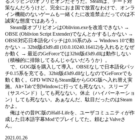
るスッピンのオブリビオンだそうだ。Steamは、チート対
策なんだろうけど、完全におま国で放置なわけで、オンラ
イン機能のないゲームも一緒くたに改造禁止だってのは不
誠実な態度ではあろう。
Steam版オブリビオンはOblivion.exeを改造できない →
OBSE (Oblivion Script Extender)でなんとかするしかない →
OBSE対応日本語化パッチは0.16系のみ → Windows 10で動
かない → 32bit版d3d9.dll (10.0.10240.16412)を入れるとなぜ
か動く → 最近のGeForceでは32bit版d3d9.dllは動作しない
（積極的に排除してるんじゃないだろうか）。
で、GOG版を購入して導入。OBSEなしで日本語化パッ
チ0.15系を充てる。32bit版d3d9.dllなしなのでGeForceでも
動く動く。GPD WIN2もSteam版からGOG版へ入れ替え実
施。Alt+Tabで別Windowに行っても死なない。スリープ
（サスペンド）しても死なない。休止（ハイバーネーショ
ン）しても死なない。あぁなんだ、駄目だったのはSteam
かよ。
俺はその昔PC版のHalf-Lifeを、ユーザコミュニティが作
成した日本語字幕Modでプレイしてた。頼むよValveさ
ん。
2021.01.26