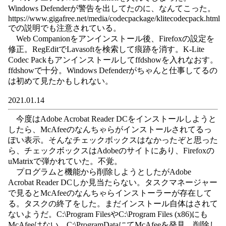
Windows Defenderが警告を出してたのに、なんてこった。
https://www.gigafree.net/media/codecpackage/klitecodecpack.html
での説明でも注意されている。
Web Companionをアンインストール後、Firefoxの設定を
修正。RegEditでLavasoftを検索して痕跡を消す。K-Lite
Codec Packもアンインストールしてffdshowを入れなおす。
ffdshowで十分。Windows Defenderがちゃんと仕事してるの
は初めて見たかもしれない。
2021.01.14
今度はAdobe Acrobat Reader DCをインストールしようと
したら、McAfeeのなんちゃらがインストールされてるっ
ぽい表示。そんなチェックボックスはなかったぞと思った
ら、チェックボックスはAdobeのサイトにあり、Firefoxの
uMatrixで弾かれていた。不覚。
プログラムと機能から削除しようとしたがAdobe
Acrobat Reader DCしか見当たらない。タスクマネージャー
で見るとMcAfeeのなんちゃらインストーラーが存在して
る。タスクの終了をした。まだインストール自体はされて
ないようだ。C:\Program FilesやC:\Program Files (x86)にも
McAfeeはない。C:\ProgramDataにてMcAfeeを発見、削除し