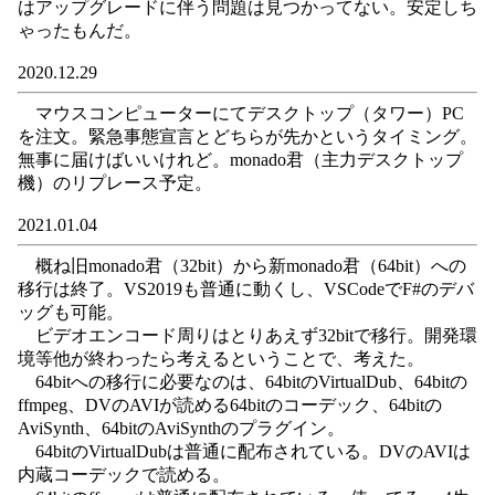
はアップグレードに伴う問題は見つかってない。安定しち
ゃったもんだ。
2020.12.29
マウスコンピューターにてデスクトップ（タワー）PC
を注文。緊急事態宣言とどちらが先かというタイミング。
無事に届けばいいけれど。monado君（主力デスクトップ
機）のリプレース予定。
2021.01.04
概ね旧monado君（32bit）から新monado君（64bit）への
移行は終了。VS2019も普通に動くし、VSCodeでF#のデバ
ッグも可能。
ビデオエンコード周りはとりあえず32bitで移行。開発環
境等他が終わったら考えるということで、考えた。
64bitへの移行に必要なのは、64bitのVirtualDub、64bitの
ffmpeg、DVのAVIが読める64bitのコーデック、64bitの
AviSynth、64bitのAviSynthのプラグイン。
64bitのVirtualDubは普通に配布されている。DVのAVIは
内蔵コーデックで読める。