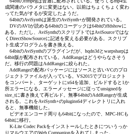
64bitのffmpegは普通に配布されている。使ってるmp4生
成関連のパラメタに変更はない。以前はちょくちょく変わ
ってた気がするが安定したようだ。
64bitのAviSynthは派生のAviSynth+が開発されている。
DVのAVIが読める64bitのコーデックは64bitのffdshowに
ある。ただし、AviSynthのスクリプトではAviSourceではな
くDirectShowSourceに記述を変える必要がある。スクリプ
ト生成プログラムを書き換える。
64bitのAviSynthのプラグインだが、hqdn3dとwarpsharpは
64bit版が配布されている。AddRangeはどうやらなさそう
だ。移行の問題はAddRangeに絞られた。
AddRangeの配布パッケージにはソースと古いVCのプロ
ジェクトファイルが入っている。VS2015でプロジェクト
をコンバート、ターゲットにx64を追加、ビルドすると1か
所エラーになる。エラーメッセージに従ってunsignedを
size_tに書き換えて再ビルド。無事64bitのAddRangeが生成
される。これをAviSynth+のplugins64ディレクトリに入れ
ると、無事機能した。
ビデオエンコード周りも64bitになったので、MPC-HCも
64bitに移行。
K-Lite Codec Packをインストールしたときについうっか
りマルウエアのWeb Companionを入れてしまった。