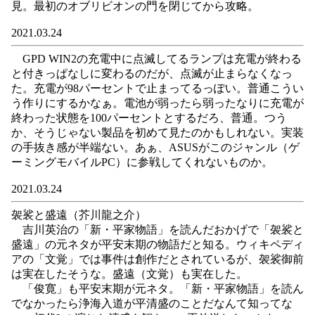
見。最初のオブリビオンの門を閉じてから攻略。
2021.03.24
GPD WIN2の充電中に点滅してるランプは充電が終わる
と付きっぱなしに変わるのだが、点滅が止まらなくなっ
た。充電が98パーセントで止まってるっぽい。普通こうい
う作りにするかなぁ。電池が弱ったら弱ったなりに充電が
終わった状態を100パーセントとするだろ、普通。つう
か、そうじゃない製品を初めて見たのかもしれない。実装
の手抜き感が半端ない。あぁ、ASUSがこのジャンル（ゲ
ーミングモバイルPC）に参戦してくれないものか。
2021.03.24
袈裟と盛遠（芥川龍之介）
吉川英治の「新・平家物語」を読んだおかげで「袈裟と
盛遠」の元ネタが平安末期の物語だと知る。ウィキペディ
アの「文覚」では事件は創作だとされているが、袈裟御前
は実在したそうな。盛遠（文覚）も実在した。
「俊寛」も平安末期が元ネタ。「新・平家物語」を読ん
でなかったら浄海入道が平清盛のことだなんて知ってな