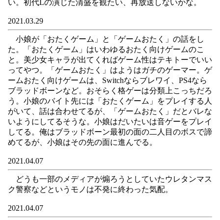
い。初代Lの演じた清盛を観たい、再放送しないかな。
2021.03.29
小娘が「おたくゲーム」と「ゲームおたく」の話をし
た。「おたくゲーム」はいわゆるおたく向けゲームのこ
と。美少女キャラが出てくればゲーム性はテキトーでいい
ってやつ。「ゲームおたく」はようはガチのゲーマー。ゲ
ームおたく向けゲームは、Switchならブレワイ、PS4なら
ブラッドボーンなど。おそらく格ゲーは分類上こっちだろ
う。小娘のバイト先には「おたくゲーム」をプレイする人
がいて、話は合わせてるが、「ゲームおたく」だとバレな
いようにしてるそうな。小娘はだいたいは音ゲーをプレイ
してる。俺はブラッドボーン最初の面の二人目のボスで諦
めてるが、小娘はその先の面に進んでる。
2021.04.07
どうも一部のメディアが煽ろうとしていたウレタンマス
ク警察などというモノは不発に終わった気配。
2021.04.07