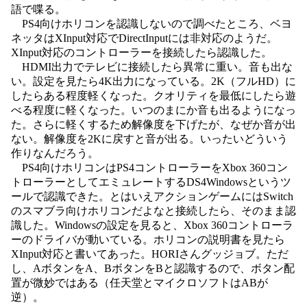
語で喋る。
PS4向けホリコンを認識しないので調べたところ、ベヨ
ネッタはXInput対応でDirectInputには非対応のようだ。
XInput対応のコントローラーを接続したら認識した。
HDMI出力でテレビに接続したら異常に重い。音も出な
い。設定を見たら4K出力になっている。2K（フルHD）に
したらある程度軽くなった。クオリティを最低にしたら遊
べる程度に軽くなった。いつのまにか音も出るようになっ
た。さらに軽くするため解像度を下げたが、なぜか音が出
ない。解像度を2Kに戻すと音が出る。いったいどういう
作りなんだろう。
PS4向けホリコンはPS4コントローラーをXbox 360コン
トローラーとしてエミュレートするDS4Windowsというツ
ールで認識できた。とはいえアクションゲームにはSwitch
のスマブラ向けホリコンだよなと接続したら、そのまま認
識した。Windowsの設定を見ると、Xbox 360コントローラ
ーのドライバが動いている。ホリコンの説明書を見たら
XInput対応と書いてあった。HORIさんグッジョブ。ただ
し、AボタンをA、BボタンをBと認識するので、ボタン配
置が微妙ではある（任天堂とマイクロソフトはABが
逆）。