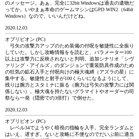
のメッセージ。あぁ、完全に32bit Windowsは過去の遺物だ
ってか。いやまぁ本命のゲームマシンはGPD WIN2（64bit
Windows）なので、いいんだけどね。
2020.12.03
オブリビオン (PC)
弓矢の攻撃力アップのため装備の付呪を敏捷性に全振り
していた。しかし攻略情報をを読むと、パラメーター100
以上は攻撃力に反映されないと判明。追加シナリオ「シヴ
ァリング・アイルズ」のダンジョンで重装防具作成のため
の狂気の鉱石入手と付呪向けの極大魂縛（アズラの星）に
集中する。敏捷性と射手が100くらいになるようにして、
残りは腕力とスタミナに振る（腕力は弓矢の攻撃力には関
係しない）。極大魂を持たないグラマイトやオーダーの司
祭なら一発（隠密での3倍打）で倒せた。
2020.12.03
オブリビオン (PC)
レベル34でようやく暗視の指輪を入手。完全ランダムと
はいえ、遅すぎ。ないと攻略に不便なのでだいぶ前に適当