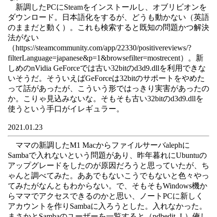
新調したPCにSteamをインストールし、オブリビオンを
ダウンロード。日本語化をするが、どうも動かない（英語
のままだと動く）。これも検索すると既知の問題かつ解決
法がない
（https://steamcommunity.com/app/22330/positivereviews/?
filterLanguage=japanese&p=1&browsefilter=mostrecent）。新
しめのnVidia GeForceでは古い32bitのd3d9.dllを利用できな
いそうだ。そういえばGeForceは32bitのサポートをやめた
って話があったが、こういう形ではっきり実害があったの
か。こりゃ見込みないな。そもそも古い32bitのd3d9.dllを
使うという手口がイレギュラー。
2021.01.23
ママの新調したM1 Macからファイルサーバalephに
Sambaで入れないという問題があり、昨年暮れにUbuntuの
アップグレードをしたのが原因だろうと思っていたが、ち
ゃんと調べてみた。ああでもないこうでもないと色々やっ
てみたがなんともわからない。で、そもそもWindows機か
らママでアクセスできるのかと思い、ノートPCに新しく
アカウントを作りSambaに入ろうとした。入れなかった。
まさかとSambaのユーザーを一覧すると（pdbedit -L）俺し