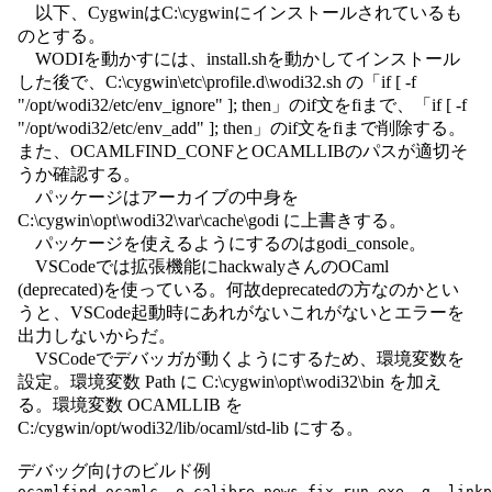
以下、CygwinはC:\cygwinにインストールされているも
のとする。
WODIを動かすには、install.shを動かしてインストール
した後で、C:\cygwin\etc\profile.d\wodi32.sh の「if [ -f
"/opt/wodi32/etc/env_ignore" ]; then」のif文をfiまで、「if [ -f
"/opt/wodi32/etc/env_add" ]; then」のif文をfiまで削除する。
また、OCAMLFIND_CONFとOCAMLLIBのパスが適切そ
うか確認する。
パッケージはアーカイブの中身を
C:\cygwin\opt\wodi32\var\cache\godi に上書きする。
パッケージを使えるようにするのはgodi_console。
VSCodeでは拡張機能にhackwalyさんのOCaml
(deprecated)を使っている。何故deprecatedの方なのかとい
うと、VSCode起動時にあれがないこれがないとエラーを
出力しないからだ。
VSCodeでデバッガが動くようにするため、環境変数を
設定。環境変数 Path に C:\cygwin\opt\wodi32\bin を加え
る。環境変数 OCAMLLIB を
C:/cygwin/opt/wodi32/lib/ocaml/std-lib にする。
デバッグ向けのビルド例
ocamlfind ocamlc -o calibre_news_fix.run.exe -g -linkp