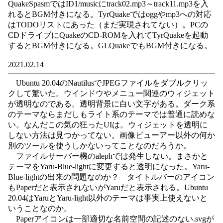
QuakeSpasmではID1/musicにtrack02.mp3～track11.mp3を入
れるとBGM付きになる。TyrQuakeではoggやmp3への対応
はTODOリストにあった（まだ実現されてない）。PCの
CDドライブにQuakeのCD-ROMを入れてTyrQuakeを起動
するとBGM付きになる。GLQuakeでもBGM付きになる。
2021.02.14
Ubuntu 20.04のNautilusでJPEGファイルをダブルクリッ
クして驚いた。ウインドウやメニュー関連のウィジェット
が透明なのである。透明背景に白い文字がある。ダーク系
のテーマならまだしもライト系のテーマでは普通に読めな
い。なんだこの気の狂ったUIは。ウィジェットを透明に
しない方法は見つかってない。画像ビューアー以外の何か
別のツールを使うしかないってことなのだろうか。
ファイルサーバー機のalephでは発生しない。まさかと
テーマをYaru-Blue-lightに変更すると透明になった。Yaru-
Blue-lightの出来の問題なのか？ タイトルバーのアイコン
もPaperだと表示されないがYaruだと表示される。Ubuntu
20.04はYaruとYaru-light以外のテーマは事実上使えないと
いうことなのか。
Paperアイコンは一部適切な名前空間の記述のない.svgが