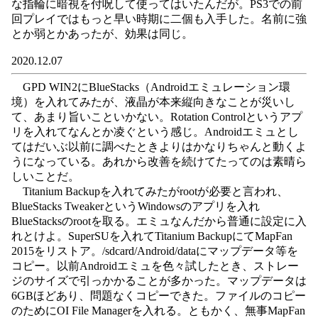
な指輪に暗視を付呪して使ってはいたんだが。PS3での前
回プレイではもっと早い時期に二個も入手した。名前に強
とか弱とかあったが、効果は同じ。
2020.12.07
GPD WIN2にBlueStacks（Androidエミュレーション環
境）を入れてみたが、液晶が本来縦向きなことが災いし
て、あまり旨いこといかない。Rotation Controlというアプ
リを入れてなんとか凌ぐという感じ。Androidエミュとし
てはだいぶ以前に調べたときよりはかなりちゃんと動くよ
うになっている。あれから改善を続けてたってのは素晴ら
しいことだ。
Titanium Backupを入れてみたがrootが必要と言われ、
BlueStacks TweakerというWindowsのアプリを入れ
BlueStacksのrootを取る。エミュなんだから普通に設定に入
れとけよ。SuperSUを入れてTitanium BackupにてMapFan
2015をリストア。/sdcard/Android/dataにマップデータ等を
コピー。以前Androidエミュを色々試したとき、ストレー
ジのサイズで引っかかることが多かった。マップデータは
6GBほどあり、問題なくコピーできた。ファイルのコピー
のためにOI File Managerを入れる。ともかく、無事MapFan