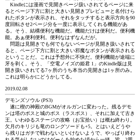
Kindleには漫画で見開きページ扱いされてるページに来
るとページ下方に割と大きい見開きプレビューと名付けら
れたボタンが表示され、それをタッチすると表示方向を90
度回転させ2ページ分を一度に表示してくれる機能があ
る。そう、結構便利な機能だ。機能だけは便利だ。便利機
能。あぁ便利便利。便利なはずなんだが。
問題は見開きでも何でもないページが見開き扱いされて
ると、ページ下方に割と大きい邪魔なボタンが表示される
ということだ。これは予想外に不快だ。便利機能が途端に
牙を剥く。そう、「空電ノイズの姫君 1」のKindle版は見
開き扱いされてる7ヶ所のうち本当の見開きは1ヶ所のみ。
これは明らかにどうかしてる。
2019.02.08
デモンズソウル (PS3)
遂に楔の神殿のBGMがオルガンに変わった。残るデモ
ンは塔のボスと城のボス（ラスボス）、それに加えて古き
王。いわゆるステージの攻略（お宝拾い）は概ね終わり。
欠月のキリジも竜のロングソードも+5。とはいえどうや
ら残りはガチで戦わないといけないようで、やっぱり終わ
れる気がしないのはゲームを始めた頃から一緒。皆、2周