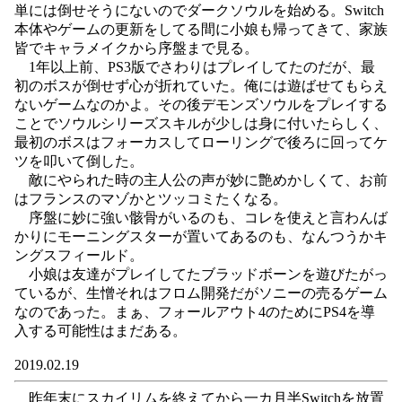
単には倒せそうにないのでダークソウルを始める。Switch
本体やゲームの更新をしてる間に小娘も帰ってきて、家族
皆でキャラメイクから序盤まで見る。
1年以上前、PS3版でさわりはプレイしてたのだが、最
初のボスが倒せず心が折れていた。俺には遊ばせてもらえ
ないゲームなのかよ。その後デモンズソウルをプレイする
ことでソウルシリーズスキルが少しは身に付いたらしく、
最初のボスはフォーカスしてローリングで後ろに回ってケ
ツを叩いて倒した。
敵にやられた時の主人公の声が妙に艶めかしくて、お前
はフランスのマゾかとツッコミたくなる。
序盤に妙に強い骸骨がいるのも、コレを使えと言わんば
かりにモーニングスターが置いてあるのも、なんつうかキ
ングスフィールド。
小娘は友達がプレイしてたブラッドボーンを遊びたがっ
ているが、生憎それはフロム開発だがソニーの売るゲーム
なのであった。まぁ、フォールアウト4のためにPS4を導
入する可能性はまだある。
2019.02.19
昨年末にスカイリムを終えてから一カ月半Switchを放置