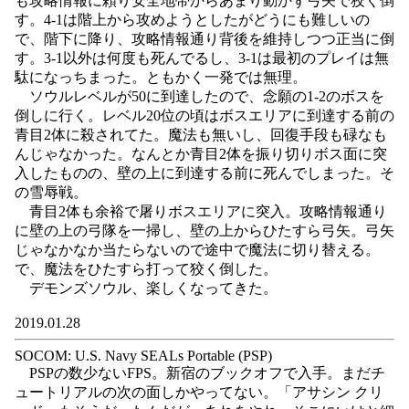
も攻略情報に頼り安全地帯からあまり動かず弓矢で狡く倒
す。4-1は階上から攻めようとしたがどうにも難しいの
で、階下に降り、攻略情報通り背後を維持しつつ正当に倒
す。3-1以外は何度も死んでるし、3-1は最初のプレイは無
駄になっちまった。ともかく一発では無理。
ソウルレベルが50に到達したので、念願の1-2のボスを
倒しに行く。レベル20位の頃はボスエリアに到達する前の
青目2体に殺されてた。魔法も無いし、回復手段も碌なも
んじゃなかった。なんとか青目2体を振り切りボス面に突
入したものの、壁の上に到達する前に死んでしまった。そ
の雪辱戦。
青目2体も余裕で屠りボスエリアに突入。攻略情報通り
に壁の上の弓隊を一掃し、壁の上からひたすら弓矢。弓矢
じゃなかなか当たらないので途中で魔法に切り替える。
で、魔法をひたすら打って狡く倒した。
デモンズソウル、楽しくなってきた。
2019.01.28
SOCOM: U.S. Navy SEALs Portable (PSP)
PSPの数少ないFPS。新宿のブックオフで入手。まだチ
ュートリアルの次の面しかやってない。「アサシン クリ