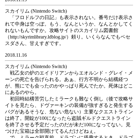
スカイリム (Nintendo Switch)
「フロドルフの日記」も表示されない。番号だけ表示さ
れて中身は空っぽ。もう、なんというか、なんとかしてく
れないもんですか。攻略サイトのスカイリム図書館
（http://skyrimlibrary.ldblog.jp/）頼り。いくらなんでもベセ
スダさん、甘えすぎです。
2018.11.16
スカイリム (Nintendo Switch)
戦乙女の炉のエイドリアンからエオルンド・グレイ・メ
ーンの死亡を告げられる。あぁ、行方不明から結構経つ
が、熊にでも会ったのかやっぱり死んでたか。死体はどこ
にあるのやら。
初回時結構苦労したミラークも難なく倒し（後で攻略サ
イトを見たら、ドヴァーキンの装備が強すぎると発生する
バグがあるそうな、危ない危ない）主要なクエストライン
は終了。開錠が100になったら盗賊ギルドクエストライン
を終了させる予定だったのだが未だ100になってない。見
つけた宝箱は全部開けてるんだけどねぇ。
で、ミラーク戦直前、ドラゴンに搭乗するとき、ドラゴ