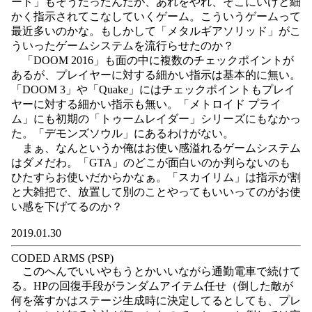
ード」もそうだったんだが、あれをやれ、そこにいけと細
かく指示されてこなしていくゲーム。こういうゲームって
最近多いのかな。もしかして「メタルギアソリッド」がこ
ういったゲームシステムを流行らせたのか？
「DOOM 2016」も面の中に複数のチェックポイントが
あるが、プレイヤーに対する細かい指示は基本的に無い。
「DOOM 3」や「Quake」にはチェックポイントもプレイ
ヤーに対する細かい指示も無い。「メトロイド プライ
ム」にも初期の「トゥームレイダー」シリーズにもなかっ
た。「デモンズソウル」にあるわけがない。
まぁ、なんというか俺はお使い感溢れるゲームシステム
はダメだわ。「GTA」のどこが面白いのか判らないのも
ひたすらお使いだからかなぁ。「スカイリム」は指示が割
と大雑把で、放置して別のことやってもいいってのがお使
い感を下げてるのか？
2019.01.30
CODED ARMS (PSP)
このへんでいいやもうとかいいながら通勤電車で続けて
る。HPの回復手段がランダムアイテム任せ（倒した敵が
何を落すかはステージ生成時に決定してるとしても、プレ