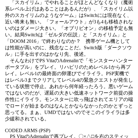
「スカイリム」でやれることがほとんどなくなり（魔術
系レベル上げはあることはあるんだが）、「スカイリム以
外のスカイリムのようなゲーム」はSwitchには現在なく、
近い将来も無い。「フォールアウト」が3も4も移植されな
いのはダメージ大きい。「オブリビオン」の移植予定も無
い。結局Switchは「ゼルダの伝説」と「スカイリム」と
「DOOM 2016」で終わりなのか？ 携帯ゲーム機として
は性能が高いのに、残念なことだ。Switch版「ダークソウ
ル」に手を出すのはかなり先、後述。
そんなわけでPS VitaのAdrenalinで「モンスターハンター
ポータブル」をプレイ。リハビリのためレベル1から再プ
レイ。レベル1の最終面の卵運びでイライラ。PSP実機で
はレベル3までクリアしてレベル4の緊急クエストが発生し
ている状態で停止。あれから何年経ったろう。悪いゲーム
ではないのだが、遅延の大きい低速ネットワーク前提の操
作性にイライラ。モンスターに吹っ飛ばされてエリアの端
でロードが始まるのはなんとかならなかったのかとずっと
思ってる。まぁ、UMDではないのでそこのイライラは多
少緩和されている。
CODED ARMS (PSP)
PS VitaのAdrenalinで再プレイ。〇×△□を右のスティッ