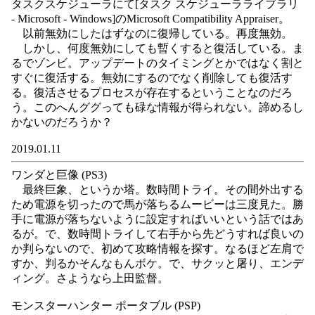
タスクスケジューラにて[タスク スケジューラライブラリ
- Microsoft - Windows]のMicrosoft Compatibility Appraiser。
以前無効にしたはずなのに復帰している。再度無効。
しかし、何度無効にしても暫くすると復活している。ま
るでゾンビ。アップデートのタイミングとかではなく割と
すぐに復活する。無効にするのでなく削除しても復活す
る。復活させるプロセスが存在するということなのだろ
う。このへんググっても碌な情報が得られない。諦めるし
かないのだろうか？
2019.01.11
ワンダと巨像 (PS3)
最終巨象、というか塔。数時間トライ。その間外出する
ため電源を切ったので馬が落ちるムービーは三度見た。勝
手に電源が落ちないように設定すればいいという話ではあ
るが。で、数時間トライして右手から先どうすれば良いの
か判らないので、初めて攻略情報を探す。なるほど左肩で
すか、判るかそんなもんボケ。で、サクッと屠り、エンデ
ィング。さようなら上田監督。
モンスターハンター ポータブル (PSP)