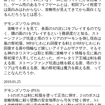
た。ゲーム性のあるライフゲームとは。初回プレイ程度で
は面白みはわからない。攻略性が見えてきてから面白くな
るんだろうなとは思う。
デモンズソウル (PS3)
攻略サイトを見て、各面の1の次に2をプレイするのでな
く、隣の面の1をプレイするという難易度だと知る。スト
ーンファング坑道と塔のラトリアのデーモンを倒し現在は
嵐の祭祀場。MPがじわじわ回復する剣とかHPがじわじわ
回復する盾や指輪など嬉しいアイテムがザクザク。そもそ
も神のタリスマンは割と初期に攻略サイト情報を元に嵐の
祭祀場で入手してたんだった。ボーレタリア王城は剣を鍛
える面、ストーンファング坑道は槍を鍛える面、塔のラト
リアは弓を鍛える面、嵐の祭祀場は魔力を鍛える面、って
ことなんだろうか。
2019.01.25
デモンズソウル (PS3)
1-1のボスは剣に松脂を塗って正当に倒す。2-1のボスは
攻略情報に頼り壁際の安全地帯から弓矢で狡く倒す。3-1