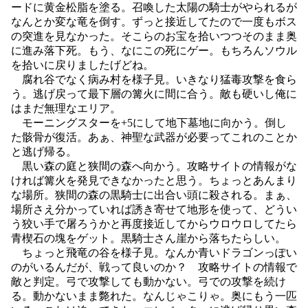
ードに黄金松脂を塗る。召喚した太陽の騎士がやられるが
なんとか変な竜を倒す。ずっと接近してたので一度もボス
の突進を見なかった。そこらのお宝を拾いつつそのまま奥
に進み落下死。もう、なにこの死にゲー。もちろんソウル
を拾いに戻りましたげどね。
腐れ谷でなく病み村を様子見。いきなり猛毒攻撃を食ら
う。逃げ戻って最下層の篝火に間に合う。敵も硬いし俺に
はまだ無理なエリア。
モーニングスターを+5にして地下墓地に向かう。倒し
た骸骨が復活。あぁ、神聖な武器が必要ってこれのことか
と逃げ帰る。
黒い森の庭と狭間の森へ向かう。攻略サイトの情報がな
ければ篝火を発見できなかったと思う。ちょっとあんまり
な場所。狭間の森の黒騎士に出合い頭に殺される。まぁ、
場所さえ分かっていれば誘き寄せて地形を使って、どうい
う狡い手で屠ろうかと再度接近してからウロウロしてたら
青楔石の塊をゲット。黒騎士さん崖から落ちたらしい。
ちょっと飛竜の谷を様子見。なんか青いドラゴンっぽい
のがいるんだが、戦って良いのか？ 攻略サイトの情報で
敵と判定。弓で攻撃しても動かない。弓での攻撃を続け
る。動かないまま斃れた。なんじゃこりゃ。奥にもう一匹