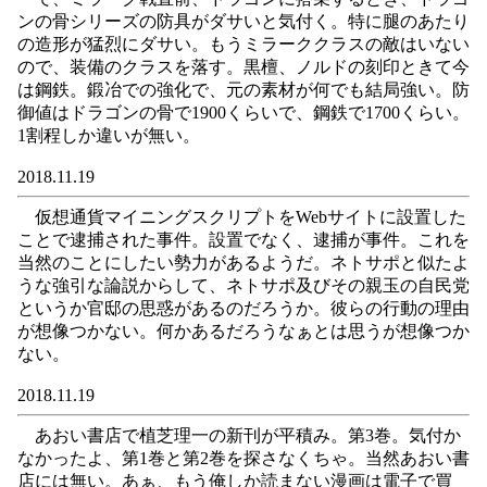
ンの骨シリーズの防具がダサいと気付く。特に腿のあたり
の造形が猛烈にダサい。もうミラーククラスの敵はいない
ので、装備のクラスを落す。黒檀、ノルドの刻印ときて今
は鋼鉄。鍛冶での強化で、元の素材が何でも結局強い。防
御値はドラゴンの骨で1900くらいで、鋼鉄で1700くらい。
1割程しか違いが無い。
2018.11.19
仮想通貨マイニングスクリプトをWebサイトに設置した
ことで逮捕された事件。設置でなく、逮捕が事件。これを
当然のことにしたい勢力があるようだ。ネトサポと似たよ
うな強引な論説からして、ネトサポ及びその親玉の自民党
というか官邸の思惑があるのだろうか。彼らの行動の理由
が想像つかない。何かあるだろうなぁとは思うが想像つか
ない。
2018.11.19
あおい書店で植芝理一の新刊が平積み。第3巻。気付か
なかったよ、第1巻と第2巻を探さなくちゃ。当然あおい書
店には無い。あぁ、もう俺しか読まない漫画は電子で買