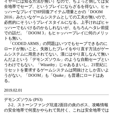
イヤーには知る方法が無い）なので、ちょっと倒しては安
全地帯でセーブ、というプレイにならざるを得ない。ヒャ
ッハーなプレイでHP回復アイテム増量とかの「DOOM
2016」みたいなゲームシステムとしての工夫が無いので、
必然的にそういうプレイスタイルになる。上手ければヒャ
ッハーでもいけるのかもしれないが、もちろんヘタレ前提
での話だ。「DOOM 3」もヒャッハープレイに何のメリッ
トも無い。
「CODED ARMS」の問題はいつでもセーブできるのに
ロードが無いこと。失敗したプレイをやり直す方法がゲー
ムシステムに用意されてない。漢にはやり直しなんて無い
んだよという「デモンズソウル」のような自動セーブとい
うわけでもない。「Wizardry」じゃあるまいし、21世紀に
リセットを要求するゲームシステムは間抜けとしか言いよ
うがない。「DOOM」も「Quake」も普通にロードはあ
る。
2019.02.01
デモンズソウル (PS3)
2-2、ストーンファング坑道2面目の炎のボス、攻略情報
の安全地帯で何度かやられて気付く、これは安全地帯では