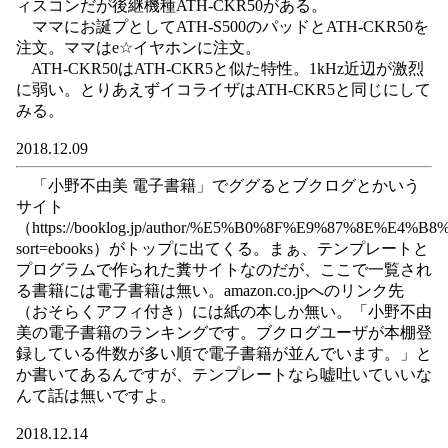
ィスコンだが後継機種ATH-CKR50がある。
ママにお誕プとしてATH-S500のパッドとATH-CKR50を
注文。ママはe☆イヤホンに注文。
ATH-CKR50はATH-CKR5と似た特性。1kHz近辺が激烈
に弱い。とりあえずイコライザはATH-CKR5と同じにして
みる。
2018.12.09
「小野不由美 電子書籍」でググるとブクログとかいう
サイト
（https://booklog.jp/author/%E5%B0%8F%E9%87%8E%E4
sort=ebooks）がトップに出てくる。まぁ、テンプレートと
プログラムで作られた糞サイトなのだが、ここで一覧され
る書籍には電子書籍は無い。amazon.co.jpへのリンク先
（おそらくアフィ付き）には紙の本しか無い。「小野不由
美の電子書籍のランキングです。ブクログユーザが本棚登
録している件数が多い順で電子書籍が並んでいます。」と
か書いてあるんですが、テンプレートなら嘘吐いていいな
んて話は無いですよ。
2018.12.14