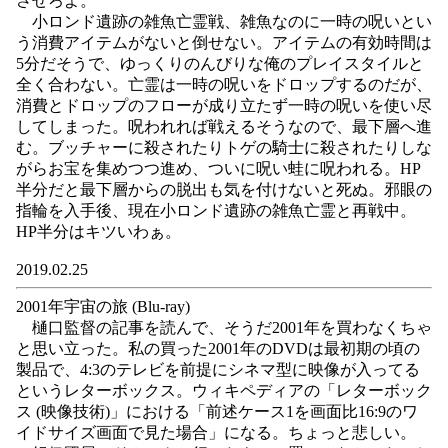
させろよ。
小ロンド遺跡の雑魚亡霊戦、雑魚なのに一時の呪いとい
う消費アイテムがないと倒せない。アイテムの有効時間は
5分だそうで、ゆっくりのんびりな俺のプレイスタイルと
全く合わない。亡霊は一時の呪いをドロップするのだが、
消費とドロップのフローが成り立たず一時の呪いを使い尽
してしまった。呪われれば戦えるそうなので、最下層へ進
む。ブッチャーに殺されたりトゲの騎士に殺されたりしな
がらお宝を集めつつ進め、ついに呪い蛙に呪われる。HP
半分だと最下層からの脱出も気を付けないと死ぬ。邪眼の
指輪を入手後、現在小ロンド遺跡の雑魚亡霊と再戦中。
HP半分はキツいわぁ。
2019.02.25
2001年宇宙の旅 (Blu-ray)
樋口監督の記事を読んで、そうだ2001年を買わなくちゃ
と思い立った。私の買った2001年のDVDは最初期の頃の
製品で、4:3のテレビを前提にシネマ型に映像が入ってる
というレターボックス。ウィキペディアの「レターボック
ス (映像技術)」における「前述ケース1を画面比16:9のワ
イドサイズ画面で見た場合」になる。ちょっと悲しい。