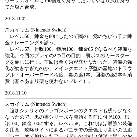
ワーフのオイルも100個近く持ってたのでやはり沢山持っ
てた塩と合成。
2018.11.05
スカイリム (Nintendo Switch)
レベル56、錬金を80にしたので闇の一党のちびっ子に錬
金トレーニングを請う。
レベル57、付呪100、鍛冶100、錬金85でなるべく装備を
強化。今回のプレイの2つ目の目的、裏ボスのカースター
グを倒しに行く。前回は全く歯が立たなかった。装備の強
化が効きすぎたのか、メインクエスト序盤の墓地のドラウ
グル・オーバーロード程度。毒の薬1本、回復の薬2本を消
費（基本あまり薬を使わないプレイ）。
2018.11.10
スカイリム (Nintendo Switch)
追加シナリオのドラゴンボーンのクエストも残り少なく
なったので、黒の書シリーズを開始する前に付呪100、鍛
冶100、錬金100にする。レベル58。これでほぼ最強の装備
を用意。攻略サイトにあるバニラでの最強より高いのは追
加シナリオで加わったアージダルの才能（付呪上昇）のお