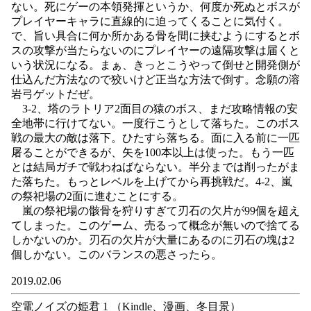
ない。死にゲーの本領発揮というか、何度か死ぬとボスが
プレイヤーキャラに直線的に迫ってくることに気付く。
で、旨い具合に何か所かある骨を間に挟むようにするとボ
スの攻撃が当たらないのにプレイヤーの遠隔攻撃は届くと
いう状況になる。まぁ、きっとこうやって倒せと開発側が
仕込んだ方法なので狡いけど正当な方法で倒す。念願の溶
岩弓ゲットだぜ。
3-2、塔のラトリア2面目の猿のボス、まだ攻略情報の安
全地帯に行けてない。一度行こうとして落ちた。このボス
戦の最大の敵は落下。ひたすら落ちる。面に入る前に一匹
屠ることができるが、矢を100本以上は使った。もう一匹
とは結局ガチで戦わねばならない。半分までは削ったがま
た落ちた。もっとレベルを上げてから再挑戦だ。4-2、嵐
の祭祀場の2面に進むことにする。
嵐の祭祀場の骸骨を狩りすぎて刃石の欠片が99個を超え
てしまった。このゲーム、売るって概念が無いので捨てる
しかないのか。刃石の欠片が大量にあるのに刃石の塊は2
個しかない。このバランスの悪さったら。
2019.02.06
空電ノイズの姫君 1 （Kindle、漫画、冬目景）