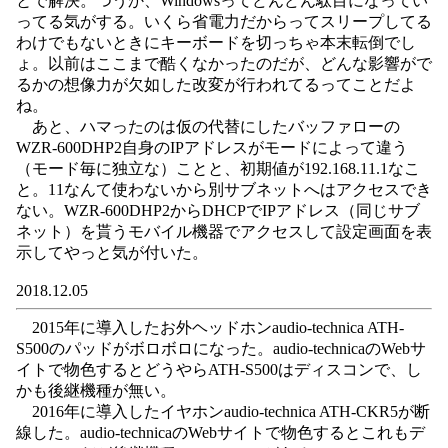
とで解決。つうか、Windowsってどんどん駄目になってい
ってる気がする。いくら省電力だからってスリープしてる
わけでもないときにキーボードを切っちゃ本末転倒でし
ょ。以前はここまで酷くなかったのだが、どんな影響がで
るかの想像力が欠如した改変が行われてるってことだよ
ね。
あと、ハマったのは仮の代替にしたバッファローの
WZR-600DHP2自身のIPアドレスがモードによって違う
（モード毎に独立な）ことと、初期値が192.168.11.1なこ
と。11なんて使わないから別サブネットへはアクセスでき
ない。WZR-600DHP2からDHCPでIPアドレス（同じサブ
ネット）を貰うモバイル機器でアクセスして設定画面を表
示してやっと気が付いた。
2018.12.05
2015年に導入したお外ヘッドホンaudio-technica ATH-
S500のパッドがボロボロになった。audio-technicaのWebサ
イトで物色するとどうやらATH-S500はディスコンで、し
かも後継機種が無い。
2016年に導入したイヤホンaudio-technica ATH-CKR5が断
線した。audio-technicaのWebサイトで物色するとこれもデ