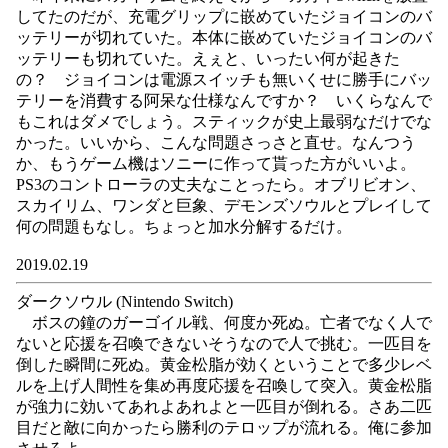
してたのだが、充電グリップに嵌めていたジョイコンのバ
ッテリーが切れていた。本体に嵌めていたジョイコンのバ
ッテリーも切れていた。えぇと、いったい何が起きた
の？ ジョイコンは電源スイッチも無いくせに勝手にバッ
テリーを消費する阿呆な仕様なんですか？ いくらなんで
もこれはダメでしょう。スティックが史上最弱なだけでな
かった。いいから、こんな問題さっさと直せ。なんつう
か、もうゲーム機はソニーに作って貰った方がいいよ。
PS3のコントローラの丈夫なことったら。オブリビオン、
スカイリム、ワンダと巨象、デモンズソウルとプレイして
何の問題もなし。ちょっと加水分解するだけ。
2019.02.19
ダークソウル (Nintendo Switch)
ボスの鐘のガーゴイル戦、何度か死ぬ。亡者でなく人で
ないと応援を召喚できないそうなので人で挑む。一匹目を
倒した瞬間に死ぬ。黄金松脂が効くということで多少レベ
ルを上げ人間性を集め再度応援を召喚して突入。黄金松脂
が強力に効いてあれよあれよと一匹目が倒れる。さあ二匹
目だと敵に向かったら勝利のテロップが流れる。俺に参加