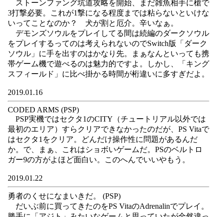
ストーンファング坑道攻略を開始、まだ雑魚相手に槍で
3打撃必要。これが1撃になる程度までは粘らないといけな
いってことなのか？ 犬が割と厄介。辛いなぁ。
デモンズソウルをプレイしてる間は続編のダークソウル
をプレイするってのは考えられないのでSwitch版「ダーク
ソウル」に手を出すのはかなり先。まぁなんといっても携
帯ゲーム機で遊べるのは魅力的ですよ。しかし、「キング
スフィールド」に比べ掛かる時間が桁違いに多すぎだよ。
2019.01.16
CODED ARMS (PSP)
PSP実機ではセクタ1のCITY（チュートリアル以外では
最初のエリア）すらクリアできなかったのだが、PS Vitaで
はセクタ1をクリア。どんだけ操作性に問題があるんだ
か。で、まぁ、これはショボいゲームだ。PSのベルトロ
ガー9の方がよほど面白い。このへんでいいやもう。
2019.01.22
勇者のくせになまいきだ。 (PSP)
だいぶ前に買ってきたのをPS VitaのAdrenalinでプレイ。
勝手に「アジト」みたいなゲームと思っていたが全然違っ