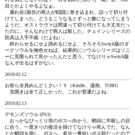
目とかよくやるよなぁ。
腐れ谷2面目の商人が戦闘に巻き込まれ、誤って切り付
けてしまった。どうもこうなるとずっと敵になってしまう
ようだ。オストラヴァは間違って切り付けても大丈夫だっ
たのに。そんなわけで商人は殺した。チェインシリーズの
防具は入手不能（だよね）。
終わらせるにせよ諦めるにせよ、そろそろSwitch版のダ
ークソウルを物色せねば。結果的にソウルシリーズはソニ
ーに見限られて良かったんだと思う。でなけりゃSwitch版
なんぞ出るはずがない。
2019.02.12
お前ら全員めんどくさい！ 9 （Kindle、漫画、TOBI）
見開きは全て正しかった。これが普通だよね。
2019.02.13
デモンズソウル (PS3)
おっかなびっくり塔のボスへ向かう。蛸頭に半殺しの目
に合う。一度きりの復活を掛けてなけりゃ死んでた。なん
とか蛸頭を倒し、ボスへ。多分一番短いボス戦だったので