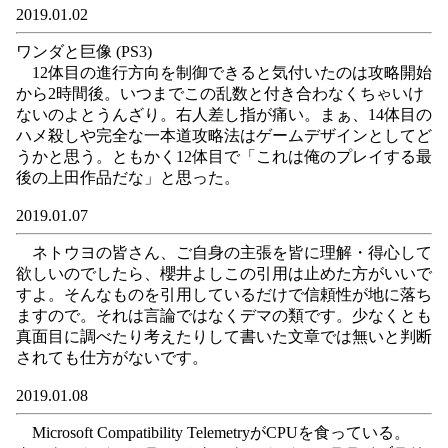
2019.01.02
ワンダと巨像 (PS3)
12体目の進行方向を制御できると気付いたのは攻略開始
から2時間後。いつまでこの乱数と付き合わなくちゃいけ
ないのよとうんざり。右人差し指が痛い。まぁ、14体目の
ハメ殺しや完全な一本道攻略法はゲームデザインとしてど
うかと思う。ともかく12体目で「これは俺のプレイする最
後の上田作品だな」と思った。
2019.01.07
ネトウヨの皆さん、ご自身の主張を皆に理解・得心して
欲しいのでしたら、櫻井よしこの引用は止めた方がいいで
すよ。そんなものを引用しているだけで信頼性が地に落ち
ますので。それは言論ではなくデマの類です。少なくとも
真面目に調べたり考えたりして書いた文章では無いと判断
されても仕方がないです。
2019.01.08
Microsoft Compatibility TelemetryがCPUを食っている。