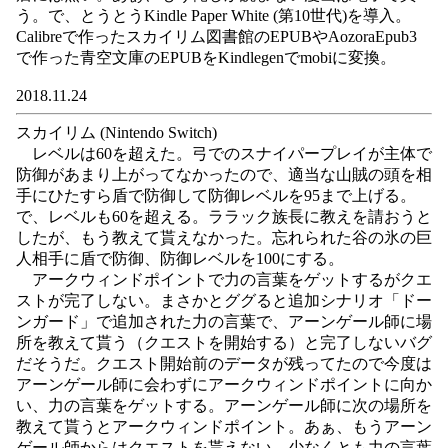
う。で、とうとうKindle Paper White (第10世代)を導入。
Calibreで作ったスカイリム図書館のEPUBやAozoraEpub3
で作った青空文庫のEPUBをKindlegenでmobiに変換。
2018.11.24
スカイリム (Nintendo Switch)
レベルは60を超えた。弓でのスナイパープレイが主体で
防御があまり上がってなかったので、適当な山賊の頭を相
手にひたすら盾で防御して防御レベルを95まで上げる。
で、レベルも60を超える。ララック族長に教えを請おうと
したが、もう教えて貰えなかった。忘れられた谷の氷の巨
人相手に盾で防御、防御レベルを100にする。
アークウィンドポイントで力の言葉をゲットするがクエ
ストが完了しない。まさかとググると追加シナリオ「ドー
ンガード」で追加された力の言葉で、アーンゲール師に場
所を教えて貰う（クエストを開始する）と完了しないバグ
だそうだ。クエスト開始前のデータが残ってたので今度は
アーンゲール師に会わずにアークウィンドポイントに向か
い、力の言葉をゲットする。アーンゲール師に次の場所を
教えて貰うとアークウィンドポイント。あぁ、もうアーン
ゲール師からはクエストを貰えない。少なくとも力の言葉