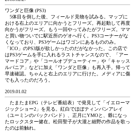
ワンダと巨像 (PS3)
5体目を倒した後、フィールド見物を試みる。マップに
おける右上のエリアに向かうとフリーズ。再起動して再度
向かうがフリーズ。もう一回やってみたがフリーズ。ママ
と買い物ついでに駅近所のゲオへ行く。PS3コーナーがな
くなっており、PS3ゲームはワゴンにあるもののみ。
「ICO」のPS3版が欲しかったのだがなかった。この店で
はPS3ゲームを手に入れるラストチャンスなので、「アー
マードコア」や「コールオブデューティー」や「キャッス
ルバニア」などに加え「ワンダと巨像」も再入手。帰って
早速確認。ちゃんと右上のエリアに行けた。メディアに傷
でも入ったのだろう。
2019.01.02
たまたまEPG（テレビ番組表）で発見して「イエローマ
ジックショー2」を見る。紅白でほぼティンパンアレイ
（ユーミンのバックバンド）、正月にYMOと、爺になっ
たロックスター健在。松田聖子が大瀧と細野の作品を歌っ
たのは前触れ。