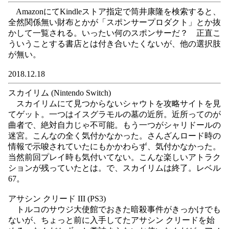
AmazonにてKindleストア指定で筒井康隆を検索すると、
全然関係無い財布とかが「スポンサープロダクト」とか抜
かして一覧される。いったい何のスポンサーだ？ 正直こ
ういうことする書店とは付き合いたくないが、他の選択肢
が無い。
2018.12.18
スカイリム (Nintendo Switch)
スカイリムにて見つからないシャウトを攻略サイトを見
てゲット。一つはイスグラモルの墓の近所。近所ってのが
曲者で、絶対自力じゃ不可能。もう一つがシャリドールの
迷宮。こんなの全く気付かなかった。さんざんロード時の
情報で示唆されていたにもかかわらず、気付かなかった。
当然前回プレイ時も気付いてない。こんな楽しいアトラク
ションが残っていたとは。で、スカイリムは終了。レベル
67。
アサシン クリード III (PS3)
トルコのサウジ大使館でおきた暗殺事件がきっかけでも
ないが、ちょっと前に入手してたアサシン クリードを始