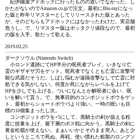
紀伊國屋アドホックに行ったものの置いてなかった。し
かたがないのでAmazon.co.jpで注文。最初にBlu-rayになっ
た版と昨年リマスターとしてリリースされた版とあった
が、そのどちらもアドホックにはなかったわけだ。実店舗
危うし。で、リマスター版はボッタクリ値段なので、最初
の版を入手。歌だって歌える。
2019.02.25
ダークソウル (Nintendo Switch)
小ロンド遺跡にてHP半分の呪死者プレイ。いきなり亡
霊のギザギザ刃をゲット。呪死者でなくとも亡霊に攻撃可
能な武器だそうだ。しばし悩むが遠隔攻撃なしで亡霊に対
処できる気がしない。何度か死にながらレベルを上げて
HPを少しでも上げる。ついになんとか解呪者に会い、呪
いを解いて貰う。で、無事目的のコンポジットボウをゲッ
ト。最初からショートボウ+5より強い。一時の呪いも目
標の10個集まったし次。
コンポジットボウを+5にして、黒騎士の剣が扱える程
度に技量を上げ、最下層のボス戦に向かう。黒騎士の剣に
黄金松脂が使えない。まぁいいかとそのまま突入。あと少
しというところで死ぬ。再戦。使い慣れた粗製のロングソ