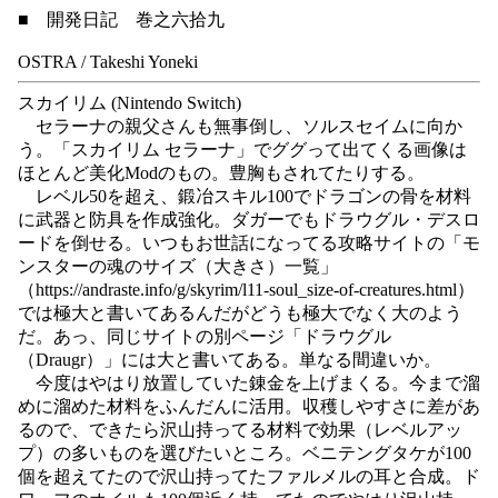
■ 開発日記 巻之六拾九
OSTRA / Takeshi Yoneki
スカイリム (Nintendo Switch)
セラーナの親父さんも無事倒し、ソルスセイムに向か
う。「スカイリム セラーナ」でググって出てくる画像は
ほとんど美化Modのもの。豊胸もされてたりする。
レベル50を超え、鍛冶スキル100でドラゴンの骨を材料
に武器と防具を作成強化。ダガーでもドラウグル・デスロ
ードを倒せる。いつもお世話になってる攻略サイトの「モ
ンスターの魂のサイズ（大きさ）一覧」
（https://andraste.info/g/skyrim/l11-soul_size-of-creatures.html）
では極大と書いてあるんだがどうも極大でなく大のよう
だ。あっ、同じサイトの別ページ「ドラウグル
（Draugr）」には大と書いてある。単なる間違いか。
今度はやはり放置していた錬金を上げまくる。今まで溜
めに溜めた材料をふんだんに活用。収穫しやすさに差があ
るので、できたら沢山持ってる材料で効果（レベルアッ
プ）の多いものを選びたいところ。ベニテングタケが100
個を超えてたので沢山持ってたファルメルの耳と合成。ド