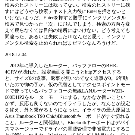
検索のヒストリーには残ってない。検索のヒストリーに残
すにはどうやら検索テキスト入力後にEnterを押さないと
いけないようだ。Enterを押すと勝手にインクリメンタル
検索で見つかった「次」に飛んでしまう。検索の方向を変
えて戻らなくては目的の場所にはいけない。どう考えても
間違った、あるいは失敗したUIなんだと思う。インクリ
メンタル検索を止められればまだマシなんろうけど。
2018.12.04
2012年に導入したルーター、バッファローのBHR-
4GRVが壊れた。設定画面を開こうとhttpアクセスする
と、サイズ0の返事。返事が無いのでなく返事が0。6年動
いたので御の字か。仮の代替としてアクセスポイントモー
ドで使っているバッファローの無線LANルーターWZR-
600DHP2をルーターモードにする。なかなか旨いことい
かず、反応も良くないのでイライラしたが、なんとか設定
を終え、外と繋がるようになった。イライラの最大原因は
Asus Transbook T90 ChiのBluetoothキーボードがすぐ切れる
こと。ルーターと関係無い。Bluetoothキーボードはデバイ
スマネージャーでドライバの電源管理で非省電力にするこ