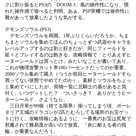
クに割り振るとPS3の「DOOM 3」風の操作性になり、慣
れた操作感で遊べると判明。あぁ、PSP実機では操作性に
難があって放棄したような気がする。
デモンズソウル (PS3)
デモンズソウルを再開。1年ぶりくらいだろうか。ちま
ちまとソウルを集めてほんのちょっとずつ武器やキャラを
レベルアップするのは割と好きだが、同じフィールドを
延々とプレイするのは飽きる。攻略情報で「とりあえずヒ
ーターシールドは買っとけ」みたいなことが書いてあり、
これが物理攻撃カット率100パーセントだってのが重要。
2000ソウル集めて購入（つうか前回ヒーターシールドすら
買ってない状態でやめてたのか）。素材とソウルをちょっ
と集めて+1にしたが、荷物一覧に北騎士の盾があると気
付く。いつゲットした？ ついさっき？ ありがとうヒー
ターシールド、さようなら。
三日月草が99個（持てる限界）揃ってしまう頃、ボーレ
タリア王城のドラゴンが2匹たむろしてる場所のお宝ゲッ
トに行く。攻略情報にあるように、一番奥のお宝は尻尾で
邪魔されて難易度が高いので放置。「炎に耐える者の指
輪」が重要なんだろう。