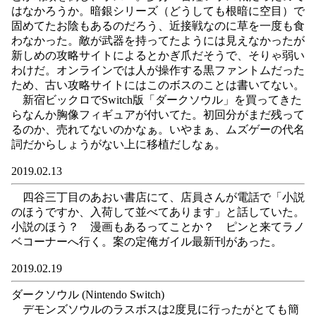
はなかろうか。暗銀シリーズ（どうしても根暗に空目）で
固めてたお陰もあるのだろう、近接戦なのに草を一度も食
わなかった。敵が武器を持ってたようには見えなかったが
新しめの攻略サイトによるとかぎ爪だそうで、そりゃ弱い
わけだ。オンラインでは人が操作する黒ファントムだった
ため、古い攻略サイトにはこのボスのことは書いてない。
新宿ビックロでSwitch版「ダークソウル」を買ってきた
らなんか胸像フィギュアが付いてた。初回分がまだ残って
るのか、売れてないのかなぁ。いやまぁ、ムズゲーの代名
詞だからしょうがない上に移植だしなぁ。
2019.02.13
四谷三丁目のあおい書店にて、店員さんが電話で「小説
のほうですか、入荷して並べてあります」と話していた。
小説のほう？ 漫画もあるってことか？ ピンと来てラノ
ベコーナーへ行く。案の定俺ガイル最新刊があった。
2019.02.19
ダークソウル (Nintendo Switch)
デモンズソウルのラスボスは2度見に行ったがとても簡