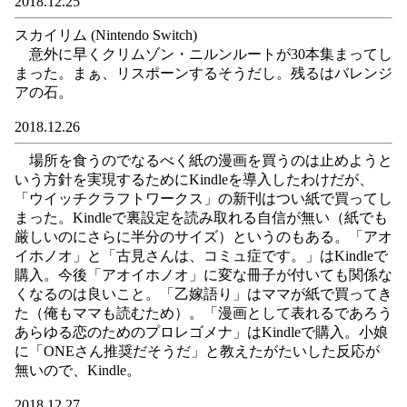
2018.12.25
スカイリム (Nintendo Switch)
意外に早くクリムゾン・ニルンルートが30本集まってし
まった。まぁ、リスポーンするそうだし。残るはバレンジ
アの石。
2018.12.26
場所を食うのでなるべく紙の漫画を買うのは止めようと
いう方針を実現するためにKindleを導入したわけだが、
「ウイッチクラフトワークス」の新刊はつい紙で買ってし
まった。Kindleで裏設定を読み取れる自信が無い（紙でも
厳しいのにさらに半分のサイズ）というのもある。「アオ
イホノオ」と「古見さんは、コミュ症です。」はKindleで
購入。今後「アオイホノオ」に変な冊子が付いても関係な
くなるのは良いこと。「乙嫁語り」はママが紙で買ってき
た（俺もママも読むため）。「漫画として表れるであろう
あらゆる恋のためのプロレゴメナ」はKindleで購入。小娘
に「ONEさん推奨だそうだ」と教えたがたいした反応が
無いので、Kindle。
2018.12.27