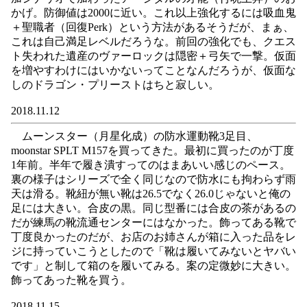
かげ。防御値は2000に近い。これ以上強化するには吸血鬼
＋聖職者（回復Perk）という方法があるそうだが、まぁ、
これは自己満足レベルだろうな。前回の強化でも、クエス
ト失われた遺産のヴァーロックは隠密＋弓矢で一撃。仮面
を増やすわけにはいかないってことなんだろうが、仮面な
しのドラゴン・プリーストはちと寂しい。
2018.11.12
ムーンスター（月星化成）の防水運動靴3足目、
moonstar SPLT M157を買ってきた。最初に買ったのが丁度
1年前。半年で履き潰すってのはまあいい感じのペース。
裏の様子はシリーズで全く同じなので防水にも拘わらず雨
天は滑る。靴紐が無い靴は26.5でなく26.0じゃないと俺の
足には大きい。合皮の黒。同じ型番には合皮の茶があるの
だが練馬の靴流通センターにはなかった。飾ってある靴で
丁度良かったのだが、お店のお姉さんが箱に入った品をレ
ジに持っていこうとしたので「靴は履いてみないとヤバい
です」と制して箱のを履いてみる。案の定微妙に大きい。
飾ってあった靴を買う。
2018.11.15