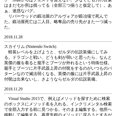
はまだ七か所は残ってる（全部三つ揃うと仮定して）。あ
ぁ、迷惑なバグ。
リバーウッドの鍛冶屋のアルヴォアが鍛冶場で死んで
た。鍛冶屋死亡は二人目。略奪品の売り先がまた一つ減っ
た。
2018.11.28
スカイリム (Nintendo Switch)
軽装レベルを上げようと、ゼルダの伝説装備にしてみ
る。ドラゴンと戦い、どうも剣が弱いと思ったら、なんと
英傑の服を着ると籠手とブーツが外れるという特殊仕様。
籠手とブーツに片手武器上昇の付呪をするのがいつものパ
ターンなので滅法弱くなる。英傑の服には片手武器上昇の
付呪は出来ないし、さようならゼルダの伝説装備。
2018.11.29
Visual Studio 2015で、例えばメソッドを探すために検索
のボックスにメソッド名を入れる。インクリメンタル検索
で全部入力する前に見つかる。そのまま編集する。他所へ
移動して編集する。再度先程のメソッドに戻ろうとするが