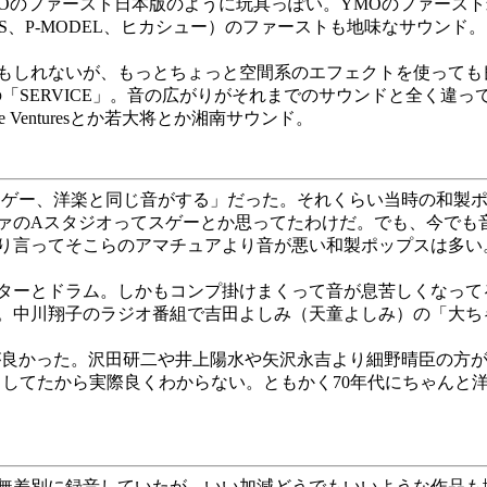
Oのファースト日本版のように玩具っぽい。YMOのファース
CS、P-MODEL、ヒカシュー）のファーストも地味なサウン
もしれないが、もっとちょっと空間系のエフェクトを使っても
SERVICE」。音の広がりがそれまでのサウンドと全く違
enturesとか若大将とか湘南サウンド。
ゲー、洋楽と同じ音がする」だった。それくらい当時の和製ポ
Aスタジオってスゲーとか思ってたわけだ。でも、今でも音の悪い和
り言ってそこらのアマチュアより音が悪い和製ポップスは多い
ターとドラム。しかもコンプ掛けまくって音が息苦しくなって
。中川翔子のラジオ番組で吉田よしみ（天童よしみ）の「大ち
良かった。沢田研二や井上陽水や矢沢永吉より細野晴臣の方が
出してたから実際良くわからない。ともかく70年代にちゃんと
を無差別に録音していたが、いい加減どうでもいいような作品も