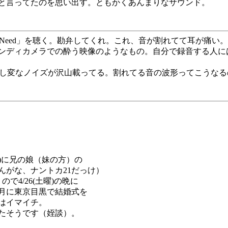
と言ってたのを思い出す。ともかくあんまりなサウンド。
ll I Need」を聴く。勘弁してくれ。これ、音が割れてて耳
ンディカメラでの酔う映像のようなもの。自分で録音する人に
。しかし変なノイズが沢山載ってる。割れてる音の波形ってこうな
)に兄の娘（妹の方）の
んがな、ナントカ21だっけ）
4/26(土曜)の晩に
1月に東京目黒で結婚式を
はイマイチ。
たそうです（姪談）。