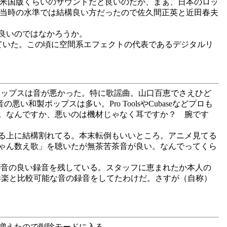
ト米国版くらいのサウンドだと良いのだが、まぁ、日本のロッ
ド。当時の水準では結構良い方だったので佐久間正英と近田春夫
良いのではなかろうか。
っていた。この頃に空間系エフェクトの代表であるデジタルリ
ップスは音が悪かった。特に歌謡曲。山口百恵でさえひど
製ポップスは多い。Pro ToolsやCubaseなどプロも
。なんですか、悪いのは機材じゃなく耳ですか？ 腕です
る上に結構割れてる。本末転倒もいいところ。アニメ見てる
ゃん数え歌」を聴いたが無茶苦茶音が良い。なんでってくら
音の良い録音を残している。スタッフに恵まれたか本人の
洋楽と比較可能な音の録音をしてたわけだ。さすが（自称）
増えたので削除モードに入る。