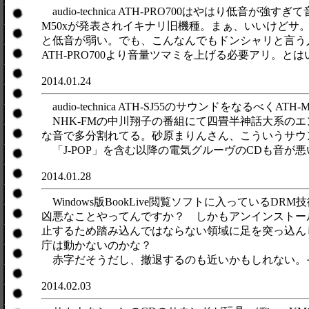
audio-technica ATH-PRO700はやはり
M50xが発表されイキナリ旧機種。まぁ、いいけどサ。
と低音が弱い。でも、こんなんでもドンシャリと言う人
ATH-PRO700より音量ツマミを上げる必要アリ。と
2014.01.24
audio-technica ATH-SJ55のサウンドを
NHK-FMの中川翔子の番組にて四畳半神話大系の
な音で多分割れてる。砂原まりんさん、こういうサウ
「J-POP」を含む以降の電気グルーヴのCDも音
2014.01.28
Windows版BookLive閲覧ソフトに入っているD
凶悪なことやってんですか？ しかもアンインストー
止するため踏み込んではならない領域に足を突っ込ん
庁は動かないのかな？
赤字だそうだし、撤退するのも近いかもしれない。
2014.02.03