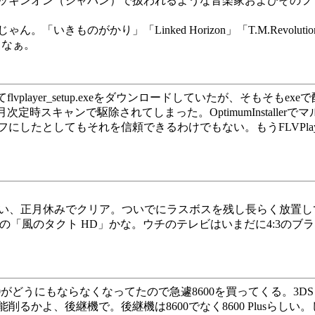
キンオン（ジャパン）で扱われるような音楽家およびそのファ
いきものがかり」「Linked Horizon」「T.M.Revol
よなぁ。
player_setup.exeをダウンロードしていたが、そもそ
月次定時スキャンで駆除されてしまった。OptimumInstall
にしたとしてもそれを信頼できるわけでもない。もうFLVPla
い、正月休みでクリア。ついでにラスボスを残し長らく放置し
 Uの「風のタクト HD」かな。ウチのテレビはいまだに4:3の
 8500がどうにもならなくなってたので急遽8600を買ってくる。
るかよ、後継機で。後継機は8600でなく8600 Plusらしい