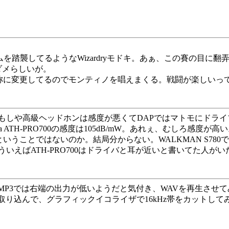
ステムを踏襲してるようなWizardryモドキ。あぁ、この賽の目
ダメらしいが。
の名称に変更してるのでモンティノを唱えまくる。戦闘が楽しいっ
や高級ヘッドホンは感度が悪くてDAPではマトモにドライブで
technica ATH-PRO700の感度は105dB/mW。あれぇ、むし
うことではないのか。結局分からない。WALKMAN S780でAT
いえばATH-PRO700はドライバと耳が近いと書いてた人が
bpsのMP3では右端の出力が低いようだと気付き、WAVを再生さ
eに取り込んで、グラフィックイコライザで16kHz帯をカット