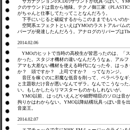
サカナクションのCDのサウンドが玩具っぽい。YM
クのサウンドは昔から地味。テクノ御三家（PLASTI
がちゃんと仕事してたってことなんだろう。
下手にいじると破綻するからこのままでもいいのか
空間系エフェクトといえばYMOのラストアルバムの「
バーブが発達したんだろう。アナログのリバーブはThe V
2014.02.06
YMOのヒットで当時の高校生が皆思ったのは、「ス
かった。スタジオ機材の違いなんだろうなぁ、アルファの
アマも大差ない機材を使える時代になった今、はっき
か？ 頭ですか？ 上司ですか？ ってなカンジ。
音圧を稼ぐのに邪魔な低音を削って、ペラペラなギ
と主題歌だけ音が悪いなんてザラ。なんでこうなった
い。もしかしたらリマスターものかもしれないが。
YMO以前、はっぴいえんどや細野晴臣のソロは音が
拘りかはわからない。YMO以降結構玩具っぽい音を
音楽王。
2014.02.07
エアチェックで主にNHK-FMミュージックライン