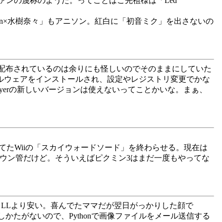
ンの蔑称のようだ。ってことはご先祖様は「Led
ution×水樹奈々」もアニソン。紅白に「初音ミク」を出さないの
もexeで配布されているのは余りにも怪しいのでそのままにしていた
erでマルウェアをインストールされ、設定やレジストリ変更でかな
yerの新しいバージョンは使えないってことかいな。まぁ、
てたWiiの「スカイウォードソード」を終わらせる。現在は
ブラウン管だけど。そういえばピクミン3はまだ一度もやってな
3DS LLより安い。喜んでたママだが翌日がっかりした顔で
。しかたがないので、Pythonで画像ファイルをメール送信する