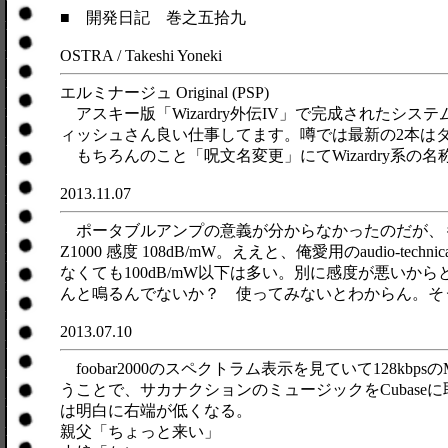
■ 開発日記 巻之五拾九
OSTRA / Takeshi Yoneki
エルミナージュ Original (PSP)
アスキー版「Wizardry外伝IV」で完成されたシ
ィッシュさん良い仕事してます。噂では最新の2本は
もちろんのこと「呪文名変更」にてWizardry系
2013.11.07
ポータブルアンプの意義が分からなかったのだが、もし
Z1000 感度 108dB/mW。ええと、俺愛用のaudio-
なくても100dB/mW以下は多い。別に感度が悪いからとい
んと鳴るんでないか？ 使ってみないとわからん。そう
2013.07.10
foobar2000のスペクトラム表示を見ていて128k
うことで、サカナクションのミュージックをCubas
は明白に右端が低くなる。
親父「ちょっと来い」