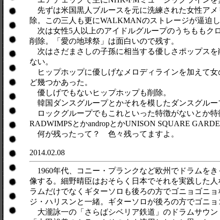
先ずは米国黒人ブルースを元に洗練された女性アメ
除。この三人も更にWALKMANのストレージが逼迫
次は女性5人以上のアイドルグループのうちももクロを
削除。「愛の地球祭」は面白いので残す。
次はさだまさしの子孫に相当する優しさポップスを
ない。
ヒップホップに優しげなメロディラインを加えて女の子
ど幾つかあった。
優しげでもないヒップホップも削除。
韓国ダンスグループとかそれを模したダンスグループを
ロックグループでもこれといった特徴がないとか特徴があって
RADWIMPSとかandropとかUNISON SQUARE G
何が残ったって？ 色々残ってますよ。
2014.02.08
1960年代、コニー・プランクなど欧州でドラムを
像する。細野晴臣はおそらく日本でそれを実践した人
ラムだけでなくギターソロも後ろの方でゴニョゴニョ
ジ・ハリスンと一緒。ギターソロが後ろの方でゴニョ
大瀧詠一の「さらばシベリア鉄道」のドラムサウン