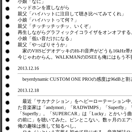
小娘「なに」
ヘッドホンを渡しながら
親父「ハイハットに注目して聴き比べてみてくれ」
小娘「ハイハットって何？」
親父「チッチッチッチッ、いくぞ」
再生しながらグラフィックイコライザをオンオフする
小娘「低い音だけになる」
親父「やっぱりそうか」
家のVHSビデオデッキのHi-Fi音声がどうも16kH
今じゃわからん。WALKMANのDSEEも俺にはもう不
2013.12.16
beyerdynamic CUSTOM ONE PROの感
2013.12.18
最近「サカナクション」をヘビーローテーション中。
た音楽家は「andymori」「RADWIMPS」「Supe
「Superfly」。「SUPERCAR」は「Lucky」と
の前に」を聴いてみた。ピンとこない。数ヶ月のエア
俺の趣味は推して知るべし。