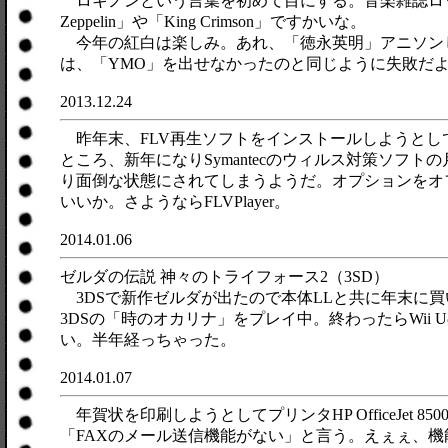
ロキノンという言葉を初めて目にする。音楽雑誌ロッ
Zeppelin」や「King Crimson」ですかいな。
今年の紅白は楽しみ。あれ、「徳永英明」アニソンじゃん。「
は、「YMO」を出せなかったのと同じように失敗だ
2013.12.24
昨年末、FLV再生ソフトをインストールしようとしてflv
ところ、新年になりSymantecのウィルス対策ソフトの
り面倒な状態にされてしまうようだ。オプションをオフ
いいか。さようならFLVPlayer。
2014.01.06
ゼルダの伝説 神々のトライフォース2（3SD）
3DSで新作ゼルダが出たので本体LLと共に年末に買
3DSの「時のオカリナ」をプレイ中。終わったらWii
い。半年経っちゃった。
2014.01.07
年賀状を印刷しようとしてプリンタHP OfficeJet
「FAXのメール送信機能がない」と言う。えぇぇ、機能削