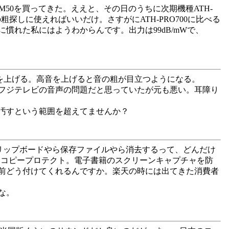
TH-M50を買ってきた。ええと、その日のうちに次期機種ATH-
しに使えればいいだけ。さすがにATH-PRO700に比べる
れた私にはようわからんです。出力は99dB/mWで、
。概ね高音を上げる。高音を上げると音の粗が目立つようになる。
はフジテレビの音声の問題だと思っていたが元も悪い。耳障り
を汚すという範囲を超えてませんか？
セスのクリップボードやら保存ファイルやら消去するって、どんだけ
てコピープロテクト。電子書籍のスクリーンキャプチャを防
前どう付けてくれるんですか。楽天の時には出てきた消費者
な。