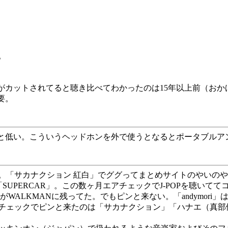
。
z帯がカットされてると聴き比べてわかったのは15年以上前（おか
要。
度は96dBと割と低い。こういうヘッドホンを外で使うとなるとポータブ
「サカナクション 紅白」でググってまとめサイトのやいのや
rfly」「SUPERCAR」。この数ヶ月エアチェックでJ-POPを聴
かいう曲がWALKMANに残ってた。でもピンと来ない。「andymo
チェックでピンと来たのは「サカナクション」「ハナエ（真部