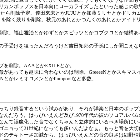
リカンポップスを日本向にローカライズしたといった感じの歌
したら削除予定。倖田來未とかJUJUとか加藤ミリヤとかドリ
除く残りを削除。秋元のあれとかつんくのあれとかアイドリング
削除。福山雅治とかゆずとかスピッツとかコブクロとか結構あ
受けを狙ったんだろうけど吉田拓郎の子孫にしか聞こえないグルー
削除。AAAとかEXILEとか。
も趣味に合わないのは削除。GreeeeNとかスキマスイッチとかFU
ARDENとかレミオロメンとかflumpoolなど多数。
きっちり録音するという試みがあり、それが洋楽と日本のポッ
なんだろう。はっぴいえんど及び1970年代の彼のソロアルバ
なんて誤魔化した音でなくちゃんと立体的にいるべき場所にい
ゴニョって21世紀になっても多いんだよなぁ。もっと音を大切
ドのテキトーさ加減から、はっぴいえんどの音の良さは細野晴