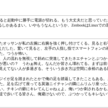
半分以下になると起動中に勝手に電源が切れる。もう大丈夫だと思っ
に期待するしかあるまい。いやもうなんというか、ZenbookはLinu
オッサンが私の左腕に右腕を強く押し付けてくる。見ると右手で
に震えだした。驚いて見ると、左手の人指し指でスマートフォン
た。つうか怖い。
、人の流れを無視して斜めに突進してきたネエチャンとぶつか
が悪いの？ うわぁ怖え。なんだか皆さん壊れてる。まずは前
見えてない人が多過ぎる。そういう歩き方は空間に余裕のある
ジイが足を踏まれたとかで俺の足を踏返してきたこともある。
た。足を広げて座ってる莫迦ニイチャンの隣にムリムリ座った
い。チキンの癖にキレてんじゃねぇよ。俺いつか刺されるかも
提で歩いてる皆さん、俺避けないので、ぶつかってもキレない