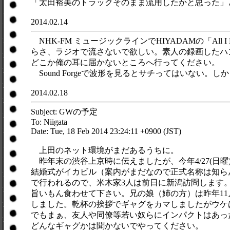
「太田裕美のトラックそのまま流用したかと思った」
2014.02.14
NHK-FM ミュージックラインでHIYADAMの「A
らさ、ラジオで流さないで欲しい。素人の録画したハ
どこか俺の耳に届かないところへ行ってください。
Sound Forgeで波形を見るとサチってはいない
2014.02.18
Subject: GWの予定
To: Niigata
Date: Tue, 18 Feb 2014 23:24:11 +0900 (JST)
上田のネット環境がまだあるうちに。
昨年末の渋谷上京時に伝えましたが、今年4/27(日曜
結婚式がイカビル（案内がまだなので正式名称は知ら
で行われるので、米木家3人は前日に新潟訪問します。ので
旨いもん食わせて下さい。兄の娘（姉の方）は昨年1
しました。乾杯の挨拶でギャグをカマしましたがウケ
でもまぁ、友人や同僚等若い奴らにインパクトはあっ
どんなギャグかは聞かないでやってください。