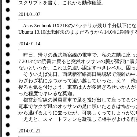
スクリプトを書く。これから動作確認。
2014.01.07
Asus Zenbook UX21Eのバッテリが残り
Ubuntu 13.10は未解決のままだろうから14.04
2014.01.14
昨日、帰りの西武新宿線の電車で、私の左隣に座った
7 2013での読書に戻ると突然オッサンの腕が猛烈
ないというか、これは気違い認定すべきレベル。困っ
そういえば先日、西武新宿線高田馬場駅で混雑の中
わざわざ私にぶつかって追い越していった。え？ 俺
後ろも気を付けよう。東京は人が多過ぎるせいか人が
った程度でキレるな莫迦。
都営新宿線の満員電車で足を投げ出して座ってるジ
電車でヤクザ風のオッサンの足に躓いたときは怖かっ
から逃げるように去ったが、可笑しくってしょうがな
ええと、スマートフォンを凝視して相手がよける前
2014.01.21