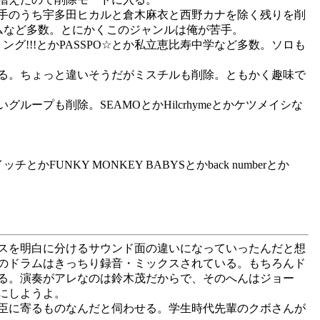
手のうち宇多田ヒカルと倉木麻衣と西野カナを除く残りを削
カムなど多数。とにかくこのジャンルは俺が苦手。
!!!とかPASSPO☆とか私立恵比寿中学など多数。ソロも
る。ちょっと違いそうだがミスチルも削除。ともかく趣味で
プも削除。SEAMOとかHilcrhymeとかケツメイシな
NKY MONKEY BABYSとかback numberとか
プスを明白に分けるサウンド面の違いになっていったんだと想
ムのドラムはきっちり録音・ミックスされている。もちろんド
る。演奏がアレなのは鈴木茂だからで、そのへんはジョー
にしようよ。
臣に寄るものなんだと伺わせる。学生時代先輩のクボさんが