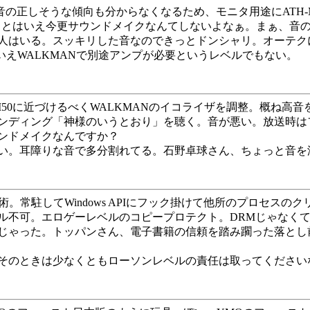
低音が強すぎて音の正しそうな傾向も分からなくなるため、モニタ用途にA
とはいえ今更サウンドメイクなんてしないよなぁ。まぁ、音の粗探
はいる。スッキリした音なのできっとドンシャリ。オーテクに慣
はいえWALKMANで別途アンプが必要というレベルでもない。
なるべくATH-M50に近づけるべくWALKMANのイコライザを調整
エンディング「神様のいうとおり」を聴く。音が悪い。放送時
ンドメイクなんですか？
が悪い。耳障りな音で多分割れてる。石野卓球さん、ちょっと音
RM技術。常駐してWindows APIにフック掛けて他所のプロ
ル不可。エロゲーレベルのコピープロテクト。DRMじゃなく
じゃった。トッパンさん、電子書籍の信頼を踏み躙った落とし
そのときは少なくともローソンレベルの責任は取ってください