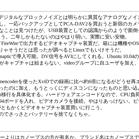
た。デジタルなブロックノイズとは明らかに異質なアナログなノ
一応バックアップとしてPCA-DAV2を買おうと新宿のカメラ屋な
ことは見つけたが、USB装置としての認識からのようで面倒そう
かろう。二年しかもたないのはやはり弱い。実際に安い安物。
ireWireで出力するビデオキャプチャ装置だ。箱には機種や
そりゃそうだとは思ったが調べるとLinuxでもいけそうだ。
ynapticで導入可能。DV信号をAVIにしてくれる。Ubuntu 10
abを動かすがキャプチャは始まらない。videoグループに自ユーザを加え、/de
coderを使ったXviDでの録画に比べ約6倍になるがどうせ
ったのに加え、もうとっくにディスコンになったものと思い込
の移行を具体化する。ハードウェアエンコードなので、CPU負
にIEEE 1394ボードを入れ、ビデオカメラを接続。やはりあっけ
はあるがともかくビデオキャプチャ装置買いに行こう。
のでさっさとバッテリーを捨てなくちゃ。
ーよりはカノープスの方が有名か。ブランド名はカノープスで、本