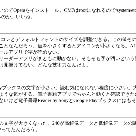
eraをインストール。CM7はrootになれるので/system/e
があるのか。いいね。
.sf.lcd_densityでアイコンとデフォルトフォントのサイズを調整
なんだろう。値を小さくするとアイコンが小さくなる。A1用CM
ールアプリで字が読めない。
リーダーアプリがまともに動かない。そもそも字が汚いという
は見掛けてない。どんな技術力なんだよ。
gle Playブックスの文字が小さい。読む気になれない程度に小さ
する。電子書籍アプリでちゃんと動くと確認できたのはKinoppy、Ki
ないけど電子書籍Reader by SonyとGoogle Playブック
gle Playブックスの文字が大きくなった。240が高解像データと低解
やってたんだろう。