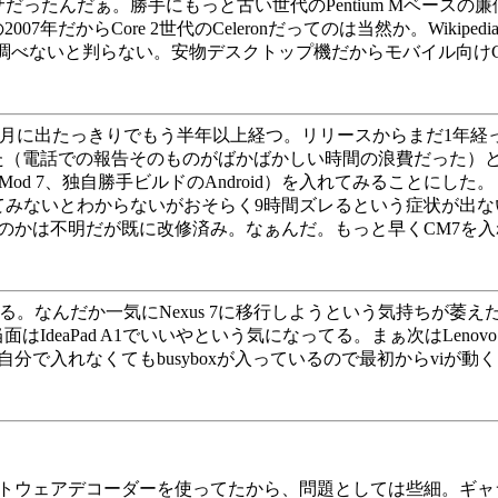
ロセッサだったんだぁ。勝手にもっと古い世代のPentium Mベース
007年だからCore 2世代のCeleronだってのは当然か。Wikipe
なのかはちゃんと調べないと判らない。安物デスクトップ機だからモバイル
アは今年の2月に出たっきりでもう半年以上経つ。リリースからまだ
（電話での報告そのものがばかばかしい時間の浪費だった）ところ
Mod 7、独自勝手ビルドのAndroid）を入れてみることにした。
みないとわからないがおそらく9時間ズレるという症状が出ないと
たかのかは不明だが既に改修済み。なぁんだ。もっと早くCM7
なんだか一気にNexus 7に移行しようという気持ちが萎えた。Nexus 
IdeaPad A1でいいやという気になってる。まぁ次はLenov
で入れなくてもbusyboxが入っているので最初からviが動
。
ソフトウェアデコーダーを使ってたから、問題としては些細。ギ