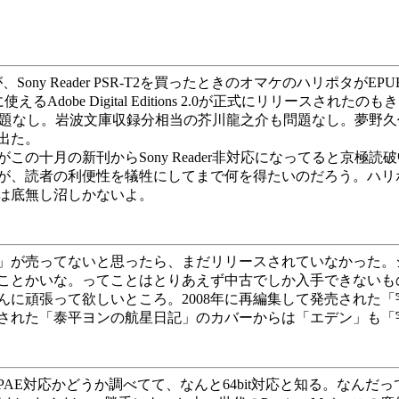
、Sony Reader PSR-T2を買ったときのオマケのハリポタ
使えるAdobe Digital Editions 2.0が正式にリリ
に問題なし。岩波文庫収録分相当の芥川龍之介も問題なし。夢野
出た。
がこの十月の新刊からSony Reader非対応になってると京
が、読者の利便性を犠牲にしてまで何を得たいのだろう。ハリ
は底無し沼しかないよ。
」が売ってないと思ったら、まだリリースされていなかった。シ
ってことかいな。ってことはとりあえず中古でしか入手できない
んに頑張って欲しいところ。2008年に再編集して発売された
改訳された「泰平ヨンの航星日記」のカバーからは「エデン」も
430がPAE対応かどうか調べてて、なんと64bit対応と知る。なん