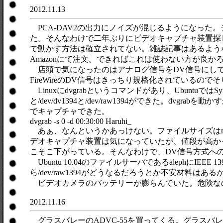
2012.11.13
PCA-DAV2の出力にノイズが混じるようになっ
た。そんなわけで二年ぶりにビデオキャプチャ装置探し。
で動かす方法は確立されてない。雑誌記事はあるような
Amazonにて注文。できればこれは使わない方が良
店頭で気になったのはアナログ信号をDV信号にしてF
FireWireのDV信号はきっちり規格化されているので
Linuxにdvgrabというコマンドがあり、UbuntuではS
と/dev/dv1394と/dev/raw1394ができた。dvgr
でキャプチャできた。
dvgrab -s 0 -d 00:30:00 Haruhi_
あぁ、なんというかあっけない。ファイルサイズはmen
デオキャプチャ装置は気になっていたが、値段が高か
こそこ下がっている。そんなわけで、DV信号方式へ
Ubuntu 10.04のファイルサーバであるaleph
ら/dev/raw1394がどうなるだろうとか不安材料
ビデオカメラのバッテリーが膨らんでいた。危険な
2012.11.16
グラスバレーのADVC-55を買ってくる。グラスバレ