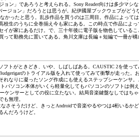
ージョン」であろうと考えられる。Sony Reader向けは多少
シなバージョン」だろうとは思うが。紀伊國屋ブックウェブがど
なかったと思う。乱歩作品を買うのは三周目。作品によっては
高校生のうちに全巻揃え今も家にある。この時点で作品によっ
セイが家にあるだけ。で、三十年後に電子版を物色しているこ
買って勤務先に置いてある。角川文庫は長編＋短編で一冊が構
ないソフトがときどき、いや、しばしばある。CAUSTIC 2を使っ
gerigarのトライアル版を入れて使ってみて衝撃が走った。おぉ
それなりに凝ったソング作成にも使えるステップシーケンサ。
。ノートパソコン本体がいくら軽量化してもパソコンのソフトは
シーケンサーとしての役に立たない。結局音楽鍵盤なしではち
でも無理。
なさそうだけど、きっとAndroidで音楽やるやつは4桁いるかどうかだ
るんだろうけど。