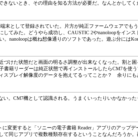
ールできないとき、その理由を知る方法が必要だ。なんとかしてくださ
A1が2つ別の端末として登録されていた。片方が純正ファームウェアでもう
てみた。どうやら成功し、CAUSTIC 2やnanoloopを
nanoloopは概ね想像通りのソフトであった。遊ぶ分にはKorg 
正ファームウェアに近づけた状態だと画面の明るさ調整が出来なくなった
ニーの電子書籍リーダーは純正状態で再インストールしたらCM7
ィスプレイ解像度のデータを抱えてるってことか？ 余りにも
い。CM7機として認識される。うまくいったりいかなかったりの条
CM7デフォルトに変更すると「ソニーの電子書籍 Reader」アプリ
して同じアプリで複数種類存在するということなんだろうか。