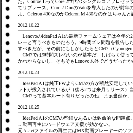
た。Conroe-LってCore 2世代のシングルコアプ
てリプレース。Core 2 DuoのVaioを導入したのが前年の2
よ、Celeron 430なのかCeleron M 430
2012.10.22
LenovoのIdeaPad A1の最新ファームウェ
レーと言うべきものだろう。9時間ズレ問題を報告した
すべきだが、その前にもしかしたらとCM7（Cyanogen
CM7では9時間ズレないのが基本だ。しばらく使って
かわからないし、そもそもLenovo以外でどうだっ
2012.10.23
IdeaPad A1は純正FWよりCM7の方が断然安定している。
ットが投入されているが（後ろ2つは来月リリース）当面は
CM7って基本ルート有りだったのね、まぁ当然か。自分
2012.10.25
IdeaPad A1のCM7の些細なあるいは致命的な問題点
1. 動画再生にハードウェア支援が効かない。
元々.aviファイルの再生にはMX動画プレーヤーの