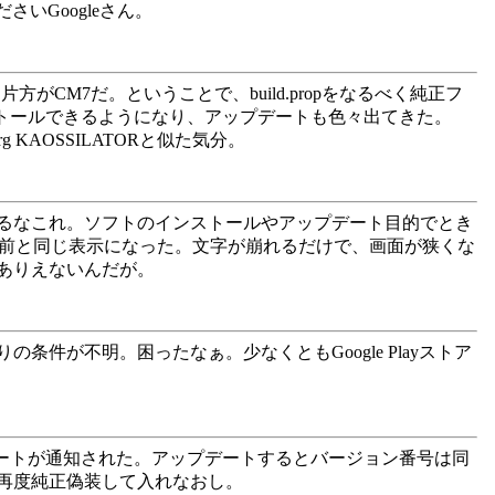
いGoogleさん。
片方がCM7だ。ということで、build.propをなるべく純正フ
インストールできるようになり、アップデートも色々出てきた。
KAOSSILATORと似た気分。
。割と困るなこれ。ソフトのインストールやアップデート目的でとき
を使う前と同じ表示になった。文字が崩れるだけで、画面が狭くな
ありえないんだが。
件が不明。困ったなぁ。少なくともGoogle Playストア
のアップデートが通知された。アップデートするとバージョン番号は同
再度純正偽装して入れなおし。