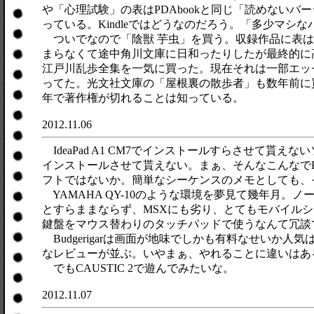
や「心理試験」の表はPDAbookと同じ「読めないバ
っている。Kindleではどうなのだろう。「多少マ
ついでなので「陰獣 芋虫」を買う。収録作品に表は
まらなくて途中角川文庫に日和ったりしたが最終的に
江戸川乱歩全集を一気に買った。現在それは一部エッ
ってた。光文社文庫の「屋根裏の散歩者」も数年前に
年で著作権が切れることは知っている。
2012.11.06
IdeaPad A1 CM7でインストールすらさせて貰え
インストールさせて貰えない。まぁ、そんなこんなでBud
フトではないか。簡単なシーケンスのメモとしても、
YAMAHA QY-10のような環境を夢見て幾年月
とすらままならず、MSXにも劣り、とてもモバイル
鍵盤をマウス替わりのタッチパッドで使うなんて冗談
Budgerigarは画面が地味でしかも有料なせいか人気は
なレビューが並ぶ。いやまぁ、やれることに違いはあ
でもCAUSTIC 2で遊んでみたいな。
2012.11.07