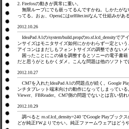
2. Firefoxの動きが異常に重い。
無限ループにでも嵌ってるんですかね。しかたがないのでOp
ってる。おぉ、Operaにはurlfilter.iniなんて仕組み
2012.10.26
IdeaPad A1の/system/build.propのro
ンサイズはモニタサイズ如何にかかわらず一定ということ
アイコンはまだしもフォントサイズの調整できないメ
困ったことにこの値を調整するとソニーの電子書籍
だと思うがともかくダメ。こんな問題は他のソフトで
2012.10.27
CM7を入れたIdeaPad A1の問題点が続く。Goo
ンチタブレット端末向けの動作になってしまっているような気が
Viewer、FBReader。CM7側の問題でないとは言い切れ
2012.10.29
調べると ro.sf.lcd_density=240 でGoo
どが純正FWよりでかい。純正ファームウェアはどう