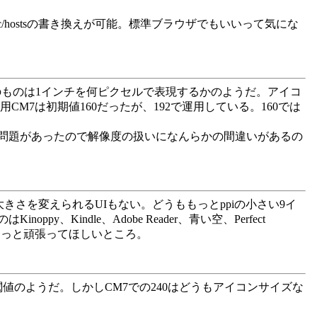
tc/hostsの書き換えが可能。標準ブラウザでもいいって気にな
できる。この値そのものは1インチを何ピクセルで表現するかのようだ。アイコ
7は初期値160だったが、192で運用している。160では
問題があったので解像度の扱いになんらかの間違いがあるの
い。大きさを変えられるUIもない。どうももっとppiの小さい9イ
ndle、Adobe Reader、青い空、Perfect
スにはもそっと頑張ってほしいところ。
像データの閾値のようだ。しかしCM7での240はどうもアイコンサイズな