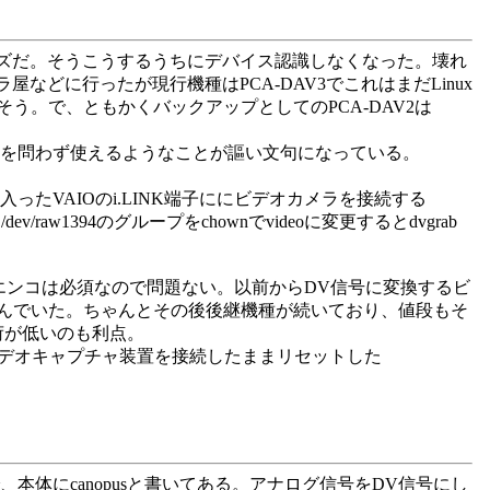
イズだ。そうこうするうちにデバイス認識しなくなった。壊れ
どに行ったが現行機種はPCA-DAV3でこれはまだLinux
。で、ともかくバックアップとしてのPCA-DAV2は
OSを問わず使えるようなことが謳い文句になっている。
.04の入ったVAIOのi.LINK端子ににビデオカメラを接続する
v/raw1394のグループをchownでvideoに変更するとdvgrab
再エンコは必須なので問題ない。以前からDV信号に変換するビ
んでいた。ちゃんとその後後継機種が続いており、値段もそ
荷が低いのも利点。
ない。ビデオキャプチャ装置を接続したままリセットした
体にcanopusと書いてある。アナログ信号をDV信号にし