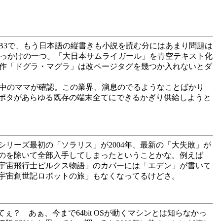
がEPUB3で、もう日本語の縦書きも小説を読む分にはあまり問題は
ースされたのもきっかけの一つ。「大日本サムライガール」を青空テキスト化
久作「ドグラ・マグラ」は改ページタグを幾つか入れないとダ
極読破中のママが確認。この業界、溜息のでるようなことばかり
ポタがあらゆる既存の端末全てにできるかぎり供給しようと
リーズ最初の「ソラリス」が2004年、最新の「大失敗」が
ものを除いて全部入手してしまったということかな。例えば
「宇宙飛行士ピルクス物語」のカバーには「エデン」が書いて
「宇宙創世記ロボットの旅」もなくなってるけどさ。
だってぇ？ あぁ、今まで64bit OSが動くマシンとは知らなかっ