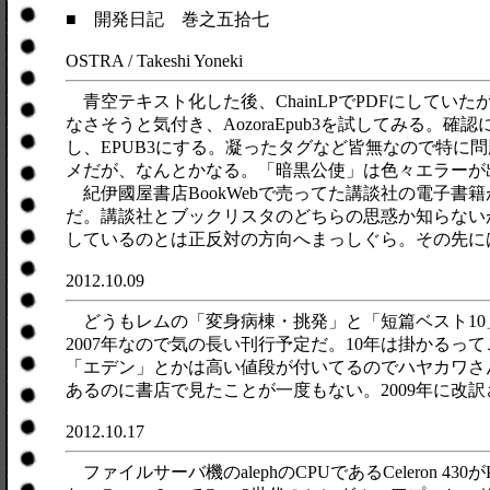
■ 開発日記 巻之五拾七
OSTRA / Takeshi Yoneki
青空テキスト化した後、ChainLPでPDFにしていたが
なさそうと気付き、AozoraEpub3を試してみる。確認に
し、EPUB3にする。凝ったタグなど皆無なので特
メだが、なんとかなる。「暗黒公使」は色々エラーが
紀伊國屋書店BookWebで売ってた講談社の電子書籍
だ。講談社とブックリスタのどちらの思惑か知らない
しているのとは正反対の方向へまっしぐら。その先に
2012.10.09
どうもレムの「変身病棟・挑発」と「短篇ベスト10
2007年なので気の長い刊行予定だ。10年は掛かる
「エデン」とかは高い値段が付いてるのでハヤカワさ
あるのに書店で見たことが一度もない。2009年に
2012.10.17
ファイルサーバ機のalephのCPUであるCeleron 