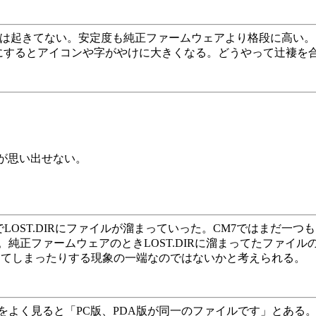
間問題は起きてない。安定度も純正ファームウェアより格段に高い。ど
M7で240にするとアイコンや字がやけに大きくなる。どうやって辻褄
が思い出せない。
でLOST.DIRにファイルが溜まっていった。CM7ではまだ一つ
純正ファームウェアのときLOST.DIRに溜まってたファイ
え去ってしまったりする現象の一端なのではないかと考えられる。
よく見ると「PC版、PDA版が同一のファイルです」とある