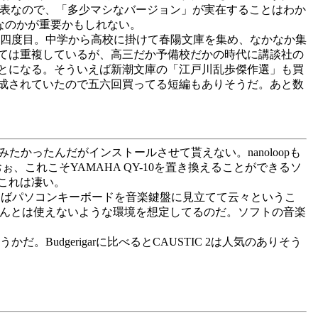
マシな表なので、「多少マシなバージョン」が実在することはわか
うなのかが重要かもしれない。
四度目。中学から高校に掛けて春陽文庫を集め、なかなか集
ては重複しているが、高三だか予備校だかの時代に講談社の
とになる。そういえば新潮文庫の「江戸川乱歩傑作選」も買
成されていたので五六回買ってる短編もありそうだ。あと数
てみたかったんだがインストールさせて貰えない。nanoloopも
、これこそYAMAHA QY-10を置き換えることができるソ
これは凄い。
例えばパソコンキーボードを音楽鍵盤に見立てて云々というこ
ゃんとは使えないような環境を想定してるのだ。ソフトの音楽
。Budgerigarに比べるとCAUSTIC 2は人気のありそう