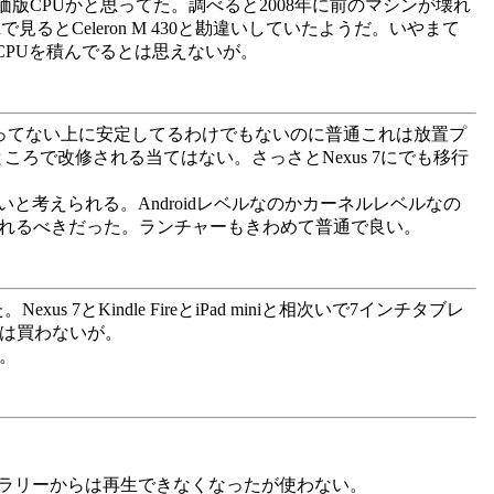
の廉価版CPUかと思ってた。調べると2008年に前のマシンが壊れ
diaで見るとCeleron M 430と勘違いしていたようだ。いやまて
向けCPUを積んでるとは思えないが。
1年経ってない上に安定してるわけでもないのに普通これは放置プ
で改修される当てはない。さっさとNexus 7にでも移行
考えられる。Androidレベルなのかカーネルレベルなの
を入れるべきだった。ランチャーもきわめて普通で良い。
7とKindle FireとiPad miniと相次いで7インチタブレ
oは買わないが。
く。
ャラリーからは再生できなくなったが使わない。