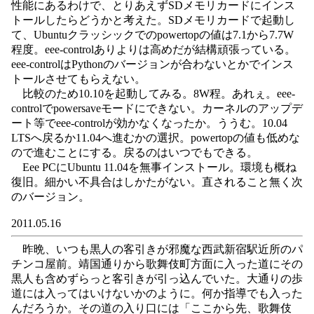
性能にあるわけで、とりあえずSDメモリカードにインス
トールしたらどうかと考えた。SDメモリカードで起動し
て、Ubuntuクラッシックでのpowertopの値は7.1から7.7W
程度。eee-controlありよりは高めだが結構頑張っている。
eee-controlはPythonのバージョンが合わないとかでインス
トールさせてもらえない。
比較のため10.10を起動してみる。8W程。あれぇ。eee-
controlでpowersaveモードにできない。カーネルのアップデ
ート等でeee-controlが効かなくなったか。ううむ。10.04
LTSへ戻るか11.04へ進むかの選択。powertopの値も低めな
ので進むことにする。戻るのはいつでもできる。
Eee PCにUbuntu 11.04を無事インストール。環境も概ね
復旧。細かい不具合はしかたがない。直されること無く次
のバージョン。
2011.05.16
昨晩、いつも黒人の客引きが邪魔な西武新宿駅近所のパ
チンコ屋前。靖国通りから歌舞伎町方面に入った道にその
黒人も含めずらっと客引きが引っ込んでいた。大通りの歩
道には入ってはいけないかのように。何か指導でも入った
んだろうか。その道の入り口には「ここから先、歌舞伎