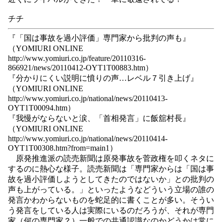
チチ
『「国は事故を過小評価」専門家から批判の声も』
（YOMIURI ONLINE
http://www.yomiuri.co.jp/feature/20110316-
866921/news/20110412-OYT1T00883.htm）
『分かりにくい説明に憤りの声…レベル７引き上げ』
（YOMIURI ONLINE
http://www.yomiuri.co.jp/national/news/20110413-
OYT1T00094.htm）
『我慢がならないと涙、「首相発言」に飯舘村長』
（YOMIURI ONLINE
http://www.yomiuri.co.jp/national/news/20110414-
OYT1T00308.htm?from=main1）
原発推進派の読売新聞は原発事故を菅政権を叩くネタに
するのに熱心な様子。読売新聞は「専門家からは「国は事
故を過小評価しようとしてきたのではないか」との批判の
声も上がっている。」といったようなどういう立場の誰の
発言かわからないものを蛇足的に書くことが多い。そうい
う発言をしている人は実際にいるのだろうが、それが専門
家（何の専門家？）一般での共通認識なのかどうかは常に