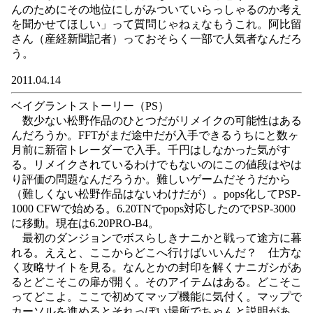
んのためにその地位にしがみついていらっしゃるのか考え
を聞かせてほしい」って質問じゃねぇなもうこれ。阿比留
さん（産経新聞記者）っておそらく一部で人気者なんだろ
う。
2011.04.14
ベイグラントストーリー（PS）
数少ない松野作品のひとつだがリメイクの可能性はある
んだろうか。FFTがまだ途中だが入手できるうちにと数ヶ
月前に新宿トレーダーで入手。千円はしなかった気がす
る。リメイクされているわけでもないのにこの値段はやは
り評価の問題なんだろうか。難しいゲームだそうだから
（難しくない松野作品はないわけだが）。pops化してPSP-
1000 CFWで始める。6.20TNでpops対応したのでPSP-3000
に移動。現在は6.20PRO-B4。
最初のダンジョンでボスらしきナニかと戦って途方に暮
れる。ええと、ここからどこへ行けばいいんだ？ 仕方な
く攻略サイトを見る。なんとかの封印を解くナニガシがあ
るとどこそこの扉が開く。そのアイテムはある。どこそこ
ってどこよ。ここで初めてマップ機能に気付く。マップで
カーソルを進めるとそれっぽい場所でちゃんと説明があ