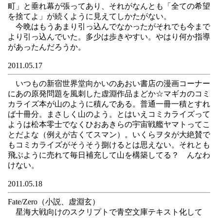
町」と垂れ幕が張ってあり、それがなんとも「全ての希望
を捨てよ」が続くように見えてしかたがない。
今晩はもうあまり引っ込んでなかったがそれでも今まで
より引っ込んでいた。多少は歩きやすい。やはり何か指導
があったんだろうか。
2011.05.17
いつもの新宿世界堂向かいのあおい書店の漫画コーナー
にあの原発問題を風刺した虚淵作品まどか☆マギカのコミ
カライズ本が山のように積んである。普通一冊一積とすれ
ば十冊分。まさしく山のよう。とはいえコミカライズって
ようは松本零士でなくひおあきらの宇宙戦艦ヤマトってこ
とだよな（例えが古くてスマン）。いくらヲタが大絶賛で
もコミカライズがそうそう捌けるとは思えない。それとも
飛ぶように売れて毎日補充して山を構築してる？ んなわ
けない。
2011.05.18
Fate/Zero（小説、虚淵玄）
星海大戦向けのスクリプトで青空文庫テキスト化して