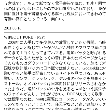
う意味で）。あえて紙でなく電子書籍で読む。乱歩と同世
代のはずだが若死にしたので沢山青空化されており、我が
国に置ける電子書籍をめぐる腐った現状においてきわめて
有難い存在となっている。面白い。
2011.05.18
WIPEOUT PURE（PSP）
2008年に入手して多少遊んで放置していたが再開。当時
面白くないと断じていたがだんだん独特のフワフワ感に慣
れてきて面白くなってきてハマる。追加パックと呼ばれる
データがあるのだがとっくの昔に日本の公式ページからは
そんなものはダウンロードできなくなっている。加えて米
国版や欧州版パックは日本版では使えない。Google様にお
願いすると勝手に配布しているサイトを見つける。あぁ有
難い。ガンマ、クラッシック、デルタのパックを無事イン
ストール。オメガパックは日本向けにはリリースされなか
ったようだ。追加パックの中身を見ると.wadという拡張子
のファイルがあり、それがでかい。DOOM方式って欧米
では標準なのね。.wadに実際にコースのデータが入ってい
るのであろうということで、任天堂などと違い追加パック
は単なるフラグ立てではなく実データが詰まっている。