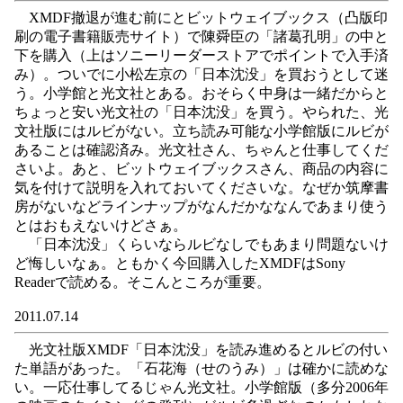
XMDF撤退が進む前にとビットウェイブックス（凸版印
刷の電子書籍販売サイト）で陳舜臣の「諸葛孔明」の中と
下を購入（上はソニーリーダーストアでポイントで入手済
み）。ついでに小松左京の「日本沈没」を買おうとして迷
う。小学館と光文社とある。おそらく中身は一緒だからと
ちょっと安い光文社の「日本沈没」を買う。やられた、光
文社版にはルビがない。立ち読み可能な小学館版にルビが
あることは確認済み。光文社さん、ちゃんと仕事してくだ
さいよ。あと、ビットウェイブックスさん、商品の内容に
気を付けて説明を入れておいてくださいな。なぜか筑摩書
房がないなどラインナップがなんだかななんであまり使う
とはおもえないけどさぁ。
「日本沈没」くらいならルビなしでもあまり問題ないけ
ど悔しいなぁ。ともかく今回購入したXMDFはSony
Readerで読める。そこんところが重要。
2011.07.14
光文社版XMDF「日本沈没」を読み進めるとルビの付い
た単語があった。「石花海（せのうみ）」は確かに読めな
い。一応仕事してるじゃん光文社。小学館版（多分2006年