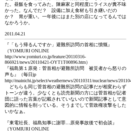
た。昼飯を食ってみた。陳麻家と同程度にライスが糞不味
かった。なんでだ？ 設備に加え食材も引き継いだの
か？ 胃が重い。一年後にはまた別の店になってるんでは
なかろうか。
2011.04.21
『「もう帰るんですか」避難所訪問の首相に憤慨』
（YOMIURI ONLINE
http://www.yomiuri.co.jp/feature/20110316-
866921/news/20110421-OYT1T00896.htm）
『福島第１原発：菅首相が避難所訪問 被災者から怒りの
声も』（毎日jp
http://mainichi.jp/select/weathernews/20110311/nuclear/news/2
どちらも同じ菅首相の避難所訪問の記事だが相変わらず
トーンが違う。少なくとも読売新聞の方には菅首相が記者
団に語った言葉が記載されていないので新聞記事として意
図的に情報を削っている。そうまでして菅政権攻撃をした
いかなぁ。
『東電社長、福島知事に謝罪…原発事故後で初会談』
（YOMIURI ONLINE