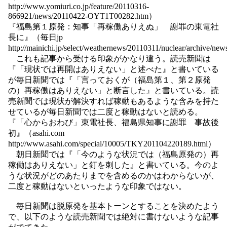
http://www.yomiuri.co.jp/feature/20110316-
866921/news/20110422-OYT1T00282.htm）
『福島第１原発：知事「再稼働ありえぬ」 謝罪の東電社
長に』（毎日jp
http://mainichi.jp/select/weathernews/20110311/nuclear/archive
これも記事から受ける印象がかなり違う。読売新聞は
『「現状では再開はありえない」と述べた』と書いている
が毎日新聞では『「言っておくが（福島第１、第２原発
の）再稼働はありえない」と断言した』と書いている。読
売新聞では現状が解決すれば稼動もあるような含みを持た
せているが毎日新聞では二度と稼動はないと読める。
『「心からおわび」東電社長、福島県知事に謝罪 事故後
初』（asahi.com
http://www.asahi.com/special/10005/TKY201104220189.html）
朝日新聞では『「今のような状況では（福島原発の）再
稼働はありえない」と釘を刺した』と書いている。今のよ
うな状況がどのあたりまでを含めるのかはわからないが、
二度と稼動はないといったような印象ではない。
毎日新聞は脱原発を基本トーンとすることを決めたよう
で、以下のような読売新聞では絶対に書けないような記事