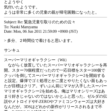
とようやく
気付いたようです。
ようは非常に多くの児童の親が帰宅困難になったと。
Subject: Re: 緊急児童引取りのための云々
To: Naoki Maruyama
Date: Mon, 06 Jun 2011 21:59:09 +0900 (JST)
> 多分、２時間位で着けると思います。
サンキュ
スーパーマリオギャラクシー（Wii）
ながらく放置していたスーパーマリオギャラクシーを再
開。スター70個程度だったので一応目標をスター100個で
クッパを倒してスーパーマリオギャラクシー2を開始する
と設定。爆弾でゴミ処理とか二度とやりたくない面もあっ
たが目標はクリア。ずいぶん前にママが入手したスーパー
マリオギャラクシー2を始める。俺はマリオシリーズはあ
まり好きじゃないのではないかとふと思った。ゼルダの伝
説やメトロイドやF-ZEROやファミコンウォーズは大好き
なんだが。3DSはどれかの新作がリリースされるまで不