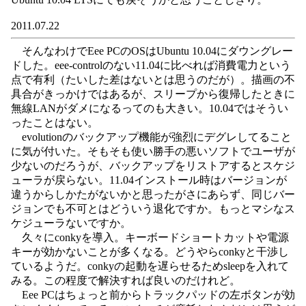
2011.07.22
そんなわけでEee PCのOSはUbuntu 10.04にダウングレー
ドした。eee-controlのない11.04に比べれば消費電力という
点で有利（たいした差はないとは思うのだが）。描画の不
具合がきっかけではあるが、スリープから復帰したときに
無線LANがダメになるってのも大きい。10.04ではそうい
ったことはない。
evolutionのバックアップ機能が強烈にデグレしてること
に気が付いた。そもそも使い勝手の悪いソフトでユーザが
少ないのだろうが、バックアップをリストアするとスケジ
ューラが戻らない。11.04インストール時はバージョンが
違うからしかたがないかと思ったがさにあらず、同じバー
ジョンでも不可とはどういう退化ですか。もっとマシなス
ケジューラないですか。
久々にconkyを導入。キーボードショートカットや電源
キーが効かないことが多くなる。どうやらconkyと干渉し
ているようだ。conkyの起動を遅らせるためsleepを入れて
みる。この程度で解決すれば良いのだけれど。
Eee PCはちょっと前からトラックパッドの左ボタンが効