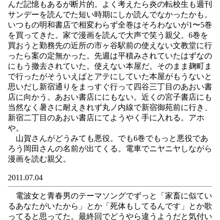
んだ記憶もあるが断片的。よく考えたら炎の転校生も週刊
サンデーを読んでた短い時期にしか読んでなかったかも。
いつもの明和書店で相変わらず全巻はそろわないが1〜5巻
を買ってきた。家で漫画を読んで大声で笑う親父。6巻を
買おうと勤務先の近所の市ヶ谷駅前の使えない文教堂に行
ったら案の定無かった。先週は平積みされていたはずなの
にもう撤去されていた。使えない本屋だ。そのまま麹町ま
で行ったがそういえばとアテにしていた本屋がもうないと
思いだし新宿通りをまっすぐ行って四谷三丁目のあおい書
店に向かう。あおい書店ににもない。近くの宮子書店にも
当然なく暑さに耐えきれず丸ノ内線で新宿御苑前に行き、
新宿二丁目のあおい書店にてようやく手に入れる。アホ
や。
山賀さんがどうみても悪役。でも6巻でもっと悪役であ
ろう岡田さんの名前が出てくる。電車でニヤニヤしながら
漫画を読む親父。
2011.07.04
電波女と青春男のテーマソングでずっと「家畜に似てい
るあなたがいたから」とか「死体もしてるんです」とか歌
ってると思ってた。最終回でどうやら違うようだと気付い