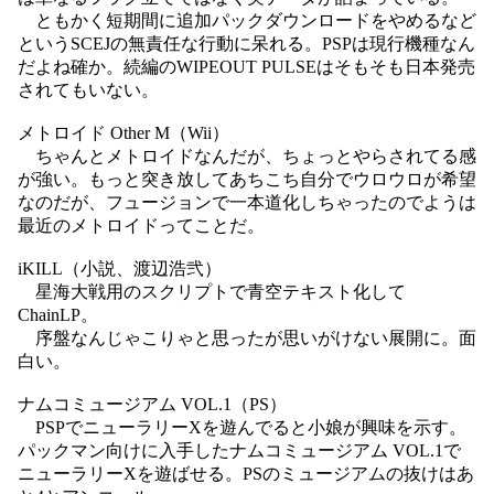
ともかく短期間に追加パックダウンロードをやめるなど
というSCEJの無責任な行動に呆れる。PSPは現行機種なん
だよね確か。続編のWIPEOUT PULSEはそもそも日本発売
されてもいない。
メトロイド Other M（Wii）
ちゃんとメトロイドなんだが、ちょっとやらされてる感
が強い。もっと突き放してあちこち自分でウロウロが希望
なのだが、フュージョンで一本道化しちゃったのでようは
最近のメトロイドってことだ。
iKILL（小説、渡辺浩弐）
星海大戦用のスクリプトで青空テキスト化して
ChainLP。
序盤なんじゃこりゃと思ったが思いがけない展開に。面
白い。
ナムコミュージアム VOL.1（PS）
PSPでニューラリーXを遊んでると小娘が興味を示す。
パックマン向けに入手したナムコミュージアム VOL.1で
ニューラリーXを遊ばせる。PSのミュージアムの抜けはあ