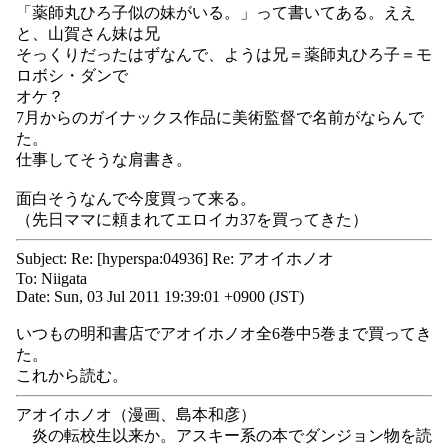
「薬師丸ひろ子似の妹がいる。」って書いてある。ええ
と、山賀さん妹は兄
そっくりだったはずなんで、ようは兄＝薬師丸ひろ子＝モ
ロボシ・ダンで
オケ？
7月からのガイナックス作品に美術監督で名前がならんで
た。
仕事してそうな肩書き。
面白そうなんで今度買って来る。
（先日ママに頼まれてエロイカ37を買ってきた）
Subject: Re: [hyperspa:04936] Re: アオイホノオ
To: Niigata
Date: Sun, 03 Jul 2011 19:39:01 +0900 (JST)
いつもの明和書店でアオイホノオ全6巻中5巻まで買ってき
た。
これから読む。
アオイホノオ（漫画、島本和彦）
炎の転校生以来か。アスキー系の本でダンジョン物を読