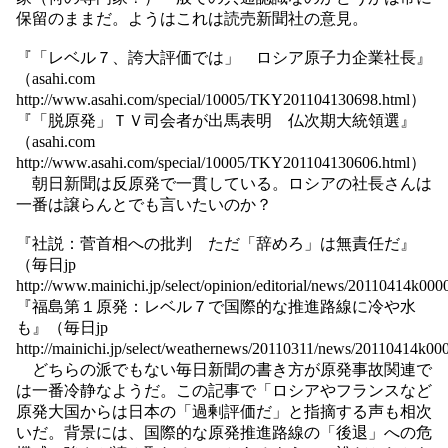
保留のままだ。ようはこれは読売新聞社の意見。
『「レベル７、誇大評価では」 ロシア原子力企業社長』
（asahi.com
http://www.asahi.com/special/10005/TKY201104130698.html）
『「脱原発」ＴＶ司会者が出馬表明 仏次期大統領選』
（asahi.com
http://www.asahi.com/special/10005/TKY201104130606.html）
朝日新聞は反原発で一貫している。ロシアの社長さんは
一番は譲らんとでも言いたいのか？
『社説：菅首相への批判 ただ「辞めろ」は無責任だ』
（毎日jp
http://www.mainichi.jp/select/opinion/editorial/news/20110414k
『福島第１原発：レベル７で国際的な推進路線に冷や水
も』（毎日jp
http://mainichi.jp/select/weathernews/20110311/news/20110414
どちらの派でもない毎日新聞の書き方が原発事故関連で
は一番冷静なようだ。この記事で「ロシアやフランスなど
原発大国からは日本の「過剰評価だ」と指摘する声も相次
いだ。背景には、国際的な原発推進路線の「後退」への危