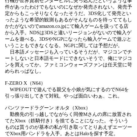
行機が世界貿易センタービルに突っ込んだというような事
件があったわけでもないのになぜか発売されない。発売予
定からもこっそりなくなったそうだ。3DS化して発売とい
ったような希望的観測もあるがそんなものを待っててもし
かたがないのでamazon.co.jpにて輸入ゲームを扱ってる店
から入手。NDSは3DSと違いリージョンがないので輸入ゲ
ームを遊べる。3DSやNGPになったら輸入ゲームで遊ぶと
いうこともできなくなる。NGPに関しては予想だが。
日本語メッセージも入っているそうだが、マジコンでチ
ートしないと日本語モードにできないそうで、俺にマジコ
ンを買えってか。ファミコンウォーズファンは任天堂に苛
められっぱなし。
F-ZERO X（N64）
WIPEOUTで遊んでる親父を小娘が気にするのでN64を
引っ張り出してきて対戦。やっぱ面白いわぁ、これ。
パンツァードラグーン オルタ（Xbox）
勤務先の引っ越しでながらく同僚Mさんの席に放置され
てたXbox（鉄騎付き）を捨てることになった。そういう
ものは貰うのが基本の私が引き取ってとりあえずエーツー
でXbox用パンドラを入手。あとはHaloを探す予定。