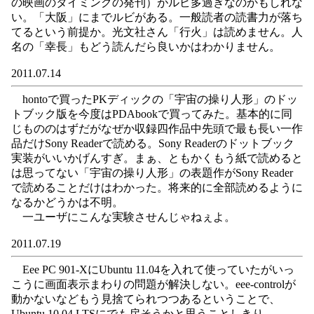
の映画のタイミングの発刊）がルビ多過ぎなのかもしれな
い。「大阪」にまでルビがある。一般読者の読書力が落ち
てるという前提か。光文社さん「行火」は読めません。人
名の「幸長」もどう読んだら良いかはわかりません。
2011.07.14
hontoで買ったPKディックの「宇宙の操り人形」のドッ
トブック版を今度はPDAbookで買ってみた。基本的に同
じもののはずだがなぜか収録四作品中先頭で最も長い一作
品だけSony Readerで読める。Sony Readerのドットブック
実装がいいかげんすぎ。まぁ、ともかくもう紙で読めると
は思ってない「宇宙の操り人形」の表題作がSony Reader
で読めることだけはわかった。将来的に全部読めるように
なるかどうかは不明。
一ユーザにこんな実験させんじゃねぇよ。
2011.07.19
Eee PC 901-XにUbuntu 11.04を入れて使っていたがいっ
こうに画面表示まわりの問題が解決しない。eee-controlが
動かないなどもう見捨てられつつあるということで、
Ubuntu 10.04 LTSにでも戻そうかと思うことしきり。