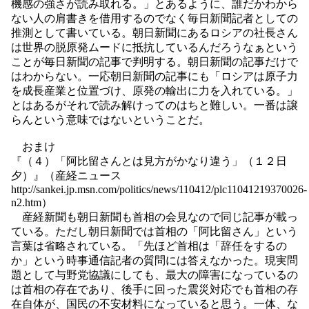
機感の強さが読み取れる。」とあるように、誰だかわから
ない人の肩書きを借用するのでなく毎日新聞記者としての
推測として書いている。朝日新聞にあるロシアの社長さん
は世界の脱原発ムードに抵抗しているんだろうなぁという
ことが毎日新聞の記事で判明する。朝日新聞の記事だけで
はわからない。一応朝日新聞の記事にも「ロシアは原子力
を成長産業と位置づけ、原発の輸出に力を入れている。」
とはあるがそれで読み解けってのはちと難しい。一番は譲
らんという意味ではないということだ。
おまけ
『（４）「阿比留さんとは見方がかなり違う」（１２日
夕）』（産経ニュース
http://sankei.jp.msn.com/politics/news/110412/plc11041219370026-
n2.htm）
産経新聞も朝日新聞も首相の会見なので同じ記事が載っ
ている。ただし朝日新聞では首相の「阿比留さん」という
言葉は省略されている。「先ほど首相は「辞任をするの
か」という時事通信記者の質問には答えなかった。現実問
題として与野党協議にしても、最大の障害になっているの
は首相の存在であり、後手に回った震災対応でも首相の存
在自体が、国民の不安材料になっていると思う。一体、な