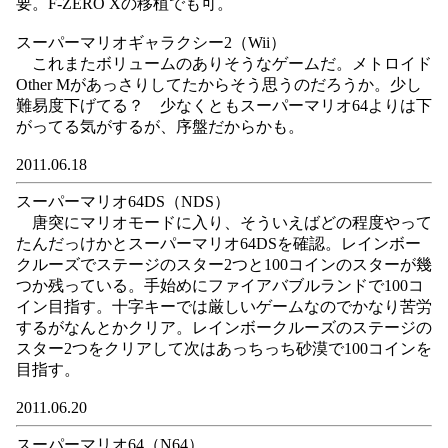
要。F-ZERO Xの移植でも可。
スーパーマリオギャラクシー2（Wii）
これまたボリュームのありそうなゲームだ。メトロイド
Other Mがあっさりしてたからそう思うのだろうか。少し
難易度下げてる？ 少なくともスーパーマリオ64よりは下
がってる気がするが、序盤だからかも。
2011.06.18
スーパーマリオ64DS（NDS）
唐突にマリオモードに入り、そういえばどの程度やって
たんだっけかとスーパーマリオ64DSを確認。レインボー
クルーズでステージのスター2つと100コインのスターが幾
つか残っている。手始めにファイアバブルランドで100コ
イン目指す。十字キーでは厳しいゲームなのでかなり苦労
するがなんとかクリア。レインボークルーズのステージの
スター2つをクリアして次はあっちっち砂漠で100コインを
目指す。
2011.06.20
スーパーマリオ64（N64）