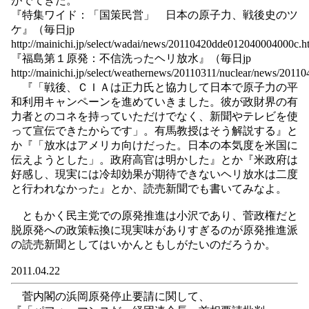
がでてきた。
『特集ワイド：「国策民営」 日本の原子力、戦後史のツ
ケ』（毎日jp
http://mainichi.jp/select/wadai/news/20110420dde012040004000c.
『福島第１原発：不信洗ったヘリ放水』（毎日jp
http://mainichi.jp/select/weathernews/20110311/nuclear/news/2
『「戦後、ＣＩＡは正力氏と協力して日本で原子力の平
和利用キャンペーンを進めていきました。彼が政財界の有
力者とのコネを持っていただけでなく、新聞やテレビを使
って宣伝できたからです」。有馬教授はそう解説する』と
か『「放水はアメリカ向けだった。日本の本気度を米国に
伝えようとした」。政府高官は明かした』とか『米政府は
好感し、現実には冷却効果が期待できないヘリ放水は二度
と行われなかった』とか、読売新聞でも書いてみなよ。
ともかく民主党での原発推進は小沢であり、菅政権だと
脱原発への政策転換に現実味がありすぎるのが原発推進派
の読売新聞としてはいかんともしがたいのだろうか。
2011.04.22
菅内閣の浜岡原発停止要請に関して、