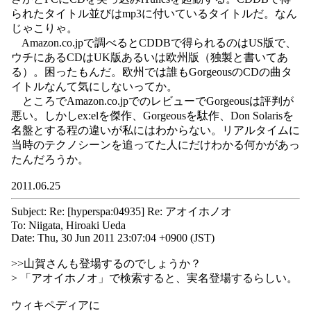
られたタイトル並びはmp3に付いているタイトルだ。なん
じゃこりゃ。
Amazon.co.jpで調べるとCDDBで得られるのはUS版で、
ウチにあるCDはUK版あるいは欧州版（独製と書いてあ
る）。困ったもんだ。欧州では誰もGorgeousのCDの曲タ
イトルなんて気にしないってか。
ところでAmazon.co.jpでのレビューでGorgeousは評判が
悪い。しかしex:elを傑作、Gorgeousを駄作、Don Solarisを
名盤とする程の違いが私にはわからない。リアルタイムに
当時のテクノシーンを追ってた人にだけわかる何かがあっ
たんだろうか。
2011.06.25
Subject: Re: [hyperspa:04935] Re: アオイホノオ
To: Niigata, Hiroaki Ueda
Date: Thu, 30 Jun 2011 23:07:04 +0900 (JST)
>>山賀さんも登場するのでしょうか？
> 「アオイホノオ」で検索すると、実名登場するらしい。
ウィキペディアに