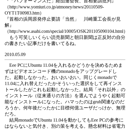
『「パフォーマンスだ」経団連会長、首相要請批判』
（http://www.yomiuri.co.jp/atmoney/news/20110509-
OYT1T00983.htm）
『首相の浜岡原発停止要請「当然」 川崎重工会長が見
解』
（http://www.asahi.com/special/10005/OSK201105090104.html）
もう可笑しいくらい読売新聞と朝日新聞は正反対の自分
の書きたい記事だけを書いてるね。
2010.05.09
Eee PCにUbuntu 11.04を入れるかどうかを決めるためま
ずはビデオエンコード機のmonadoをアップグレードし
た。起動しなかった。おいおいおい。同じくmonadoで
11.04に入れ替えだったかそういった選択をして再インス
トールしたがこれも起動しなかった。結局「それ以外」の
インストール（従来通りの方法）を選んでようやく起動可
能なインストールになった。ハマったのはgrub関連なのだ
ろうか。何年後だったかに目標何億ユーザだっけか、無理
だろ。
結局monadoでUbuntu 11.04を動かしてもEee PCの参考に
はならないと気付き、別の策を考える。懸念材料は省電力