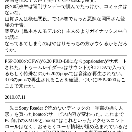
漫画を読んで大声で笑ってる不気味な親父。
炎の転校生は週刊サンデーで読んでたっけか、コミックは
ないな。
山賀さんは概ね悪役。でも6巻でもっと悪辣な岡田さん登
場の予告。
架空の（島本さんモデルの）主人公よりガイナックス中心
の話に
なってきてしまうのはやはりそっちの方がウケるからだろ
うか。
PSP-3000のCFWが6.20 PRO-B8になりpopsloaderがサポート
された。トゥームレイダー2はサウンドがCD-DAで入って
るらしく特殊なのか6.20のpopsでは音楽が再生されない。
3.03のpopsで再生されることを確認。ついにPSP-3000もこ
こまで来たか。
2010.07.11
先日Sony Readerで読めないディックの「宇宙の操り人
形」を買ったhontoのサービス内容が変わった。これまで
PC向けのXMDFと.bookにはこれといったアクセスコント
ロールはなく、おそらくユーザ情報が埋め込まれているだ