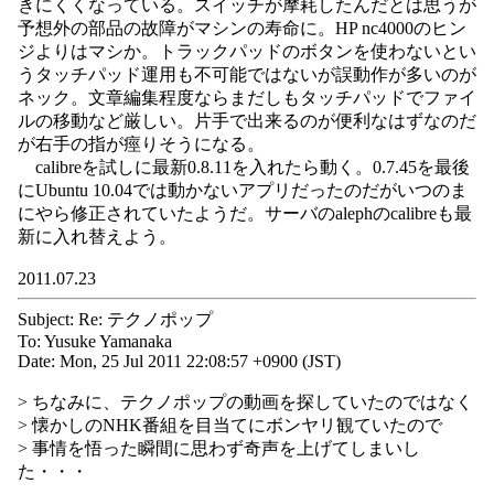
きにくくなっている。スイッチが摩耗したんだとは思うが
予想外の部品の故障がマシンの寿命に。HP nc4000のヒン
ジよりはマシか。トラックパッドのボタンを使わないとい
うタッチパッド運用も不可能ではないが誤動作が多いのが
ネック。文章編集程度ならまだしもタッチパッドでファイ
ルの移動など厳しい。片手で出来るのが便利なはずなのだ
が右手の指が痙りそうになる。
calibreを試しに最新0.8.11を入れたら動く。0.7.45を最後
にUbuntu 10.04では動かないアプリだったのだがいつのま
にやら修正されていたようだ。サーバのalephのcalibreも最
新に入れ替えよう。
2011.07.23
Subject: Re: テクノポップ
To: Yusuke Yamanaka
Date: Mon, 25 Jul 2011 22:08:57 +0900 (JST)
> ちなみに、テクノポップの動画を探していたのではなく
> 懐かしのNHK番組を目当てにボンヤリ観ていたので
> 事情を悟った瞬間に思わず奇声を上げてしまいし
た・・・