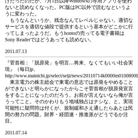
けだったのだが、7月1日以降Windowsの専用アプリを使わ
ないと読めなくなった。PC版はPC以外で読むなというよ
うに変わった。
もうなんというか、残念なんてレベルじゃない。適切な
サービスを適切な値段で提供するという基本がどこかに行
ってしまったようだ。もうhontoの売ってる電子書籍は
Sony Readerではどうあっても読めない。
2011.07.13
『菅首相：「脱原発」を明言…将来、なくてもいい社会実
現』（毎日jp、
http://www.mainichi.jp/select/seiji/news/20110714k0000m010080
東京電力の株主総会で東電の意志では原発をやめること
ができないと明らかになったからこそ菅首相が脱原発宣言
をすることになったのだろう。お前が言えないなら俺が言
うってこと。そのかわりもう地域独占はナシな、と。実現
可能性に疑問符は付くが、規制緩和さえ通したらあとは民
間の努力の問題。財界・経団連・推進派がどうでるか注
目。
2011.07.14