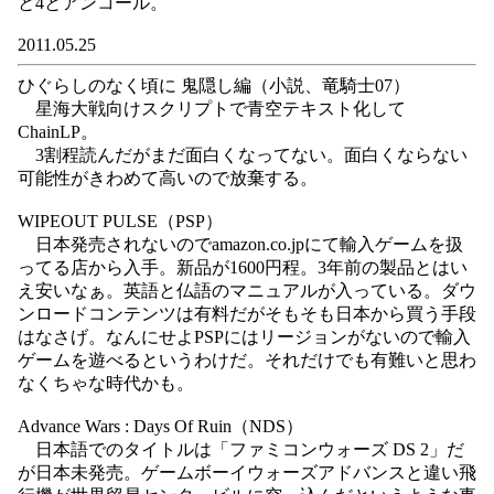
と4とアンコール。
2011.05.25
ひぐらしのなく頃に 鬼隠し編（小説、竜騎士07）
星海大戦向けスクリプトで青空テキスト化して
ChainLP。
3割程読んだがまだ面白くなってない。面白くならない
可能性がきわめて高いので放棄する。
WIPEOUT PULSE（PSP）
日本発売されないのでamazon.co.jpにて輸入ゲームを扱
ってる店から入手。新品が1600円程。3年前の製品とはい
え安いなぁ。英語と仏語のマニュアルが入っている。ダウ
ンロードコンテンツは有料だがそもそも日本から買う手段
はなさげ。なんにせよPSPにはリージョンがないので輸入
ゲームを遊べるというわけだ。それだけでも有難いと思わ
なくちゃな時代かも。
Advance Wars : Days Of Ruin（NDS）
日本語でのタイトルは「ファミコンウォーズ DS 2」だ
が日本未発売。ゲームボーイウォーズアドバンスと違い飛