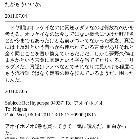
たがもういいか。
2011.07.04
ドヤ顔はオッケイなのに真逆がダメなのは何故なのかを
考える。オッケイなのは今までにない概念につけた呼び名
とか今までもあったけど名前がついてなかった概念。真逆
には正反対という昔っから使われている言葉がありそれと
全く同じことを言い換えているだけだ。しかも夢野久作は
まさかという言葉に真逆という字を当ててたりする。こり
ゃダメだ。真逆はラノベなどでそれなりに見かける程度に
もう流行語ではなく定着の道を歩んでいるようだ。困った
もんだ。
2011.07.05
Subject: Re: [hyperspa:04937] Re: アオイホノオ
To: Niigata
Date: Wed, 06 Jul 2011 23:16:17 +0900 (JST)
アオイホノオ6巻も買ってきて一気に読んだ。面白かっ
た。