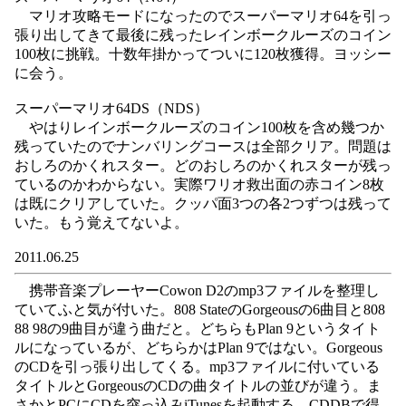
マリオ攻略モードになったのでスーパーマリオ64を引っ
張り出してきて最後に残ったレインボークルーズのコイン
100枚に挑戦。十数年掛かってついに120枚獲得。ヨッシー
に会う。
スーパーマリオ64DS（NDS）
やはりレインボークルーズのコイン100枚を含め幾つか
残っていたのでナンバリングコースは全部クリア。問題は
おしろのかくれスター。どのおしろのかくれスターが残っ
ているのかわからない。実際ワリオ救出面の赤コイン8枚
は既にクリアしていた。クッパ面3つの各2つずつは残って
いた。もう覚えてないよ。
2011.06.25
携帯音楽プレーヤーCowon D2のmp3ファイルを整理し
ていてふと気が付いた。808 StateのGorgeousの6曲目と808
88 98の9曲目が違う曲だと。どちらもPlan 9というタイト
ルになっているが、どちらかはPlan 9ではない。Gorgeous
のCDを引っ張り出してくる。mp3ファイルに付いている
タイトルとGorgeousのCDの曲タイトルの並びが違う。ま
さかとPCにCDを突っ込みiTunesを起動する。CDDBで得