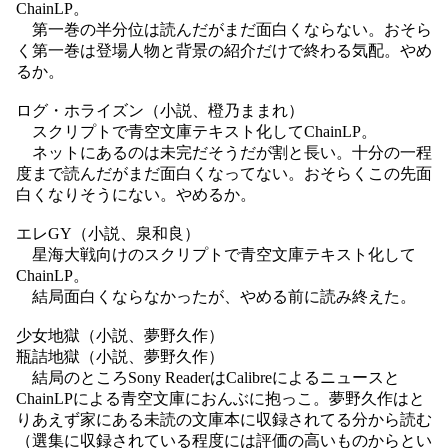
ChainLP。
第一巻の半分位は読んだがまだ面白くならない。おそら
く第一巻は登場人物と背景の紹介だけで終わる気配。やめ
るか。
ログ・ホライズン（小説、橙乃ままれ）
スクリプトで青空文庫テキスト化してChainLP。
ネットにあるのは未完だそうだが割と長い。十分の一程
度まで読んだがまだ面白くなってない。おそらくこの先面
白くなりそうにない。やめるか。
エレGY（小説、泉和良）
星海大戦向けのスクリプトで青空文庫テキスト化して
ChainLP。
結局面白くならなかったが、やめる前に読み終えた。
少女地獄（小説、夢野久作）
瓶詰地獄（小説、夢野久作）
結局のところSony ReaderはCalibreによるニュースと
ChainLPによる青空文庫におんぶに抱っこ。夢野久作はと
りあえず家にある未読の文庫本に収録されてる分から読む
（選集に収録されている程度には評価の高いものからとい