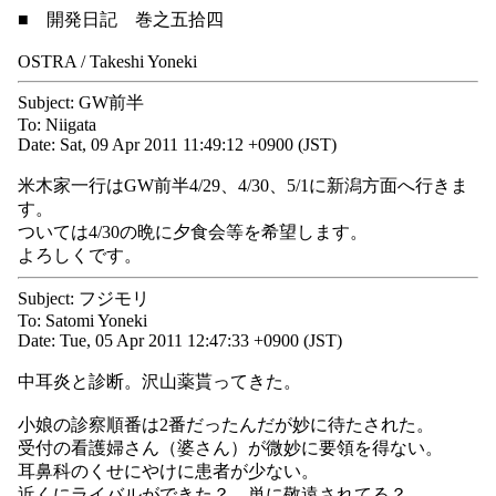
■ 開発日記 巻之五拾四
OSTRA / Takeshi Yoneki
Subject: GW前半
To: Niigata
Date: Sat, 09 Apr 2011 11:49:12 +0900 (JST)
米木家一行はGW前半4/29、4/30、5/1に新潟方面へ行きま
す。
ついては4/30の晩に夕食会等を希望します。
よろしくです。
Subject: フジモリ
To: Satomi Yoneki
Date: Tue, 05 Apr 2011 12:47:33 +0900 (JST)
中耳炎と診断。沢山薬貰ってきた。
小娘の診察順番は2番だったんだが妙に待たされた。
受付の看護婦さん（婆さん）が微妙に要領を得ない。
耳鼻科のくせにやけに患者が少ない。
近くにライバルができた？ 単に敬遠されてる？