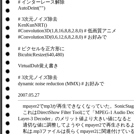
# インターレース解除
AutoDeint("")
# 3次元ノイズ除去
KenKunNRT()
#Convolution3D(1,8,16,8,8,2.8,0) # 低画質アニメ
#Convolution3D(0,6,12,6,8,2.8,0) # お好みで
# ピクセルを正方形に
BicubicResize(640,480)
VirtualDub覚え書き
# 3次元ノイズ除去
dynamic noise reduction (MMX) # お好みで
2007.05.27
mpayer2でmp3が再生できなくなっていた。SonicSt
これはDirectShow Filter Toolにて「MPE
Layer-3 Decoder」のメリット値より大きい値になると「
適切な値に調整してようやくmpayer2で再生される
私は.mp3ファイルは長らくmpayer2に関連付けて