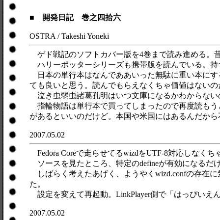
■ 開発日記 巻之四拾六
OSTRA / Takeshi Yoneki
ゲド戦記のソフトカバー版を4巻まで読み進める。昔
ハリーポッターシリーズも携帯版を読んでいる。持
日本の単行本はなんでああいった無駄に重い本にす
ても良いと思う。読んでもらえなくちゃ価値はないの
泣き虫弱虫諸葛孔明はいつ文庫になるかわからない
指輪物語は単行本で買ってしまったので再度読もうと
があるといいのだけど。本国や米国にはあるんだから
2007.05.02
Fedora Coreで走らせてるwizdをUTF-8対応しな
ソースを見たところ、特定のdefineが有効になるだけ
しばらく考えたあげく、ようやくwizd.confの存在に気
た。
設定を変えて再起動。LinkPlayer側で「はっ
2007.05.02