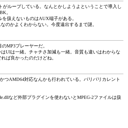
ットがループしている。なんとかしようよということで導入し
BK。
イルを扱えないものはAUX端子がある。
ムなのかよくわからない。今度遠出するまで謎。
台目のMP3プレーヤーだ。
外はUIは一緒。チャチさ加減も一緒。音質も違いはわからな
かでれば良かったのだけどね。
ロダクトでかつAMD64対応なんかも行われている。バリバリカレント
DGDecode.dllなど外部プラグインを使わないとMPEG-2ファイルは扱