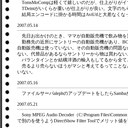
TomsMoCompは軽くて嬉しいのだが、仕上がりが
TDeintがいくらか重いが仕上がりが良い。文字のちら
結局エンコードに掛かる時間はAviUtlと大差なくな
2007.05.14
先日お出かけのとき、ママが自動販売機で飲み物を
勤務先の近所にサントリーの自動販売機があり、BO
自動販売機は使っていない。その自動販売機の問題な
ない。代替品があるならサントリーから物は買わない
バランタインとか結構洋酒の輸入もしてるから全て
売るより売らないほうがマシと考えてるってことな
いない。
2007.05.16
ファイルサーバalephのアップデートをしたらSam
2007.05.21
Sony MPEG Audio Decoder（C:\Program Files\
で別のを使うようDirectShow Filter Toolでメリット