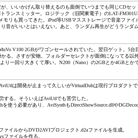
だが、いいかげん取り替えるのも面倒でいつまでも同じCDセ
ランスミッター。ロジテック（旧関東電子）のLAT-FM301U
メモリも買ってきた。iPod等USBマスストレージで音楽ファ
り音がいいとはいえない。あと、ランダム再生がどうランダ
MuVo V100 2GBがワゴンセールされていた。翌日ゲット。5
が掛かる。さすが安物。フォルダーセレクトが面倒になってる以
より一回り大きくて厚い。N200（Nano）の2GBとか4GBと
った。AviUtlは開発が止まって久しいがVirtualDubは現行プ
苦労する。そういえばAviUtlでも苦労した。
hを使う必要があり、AviSynthもDirectShowSource.dllや
MPEG-2ファイルからDVD2AVIプロジェクト.d2aファイルを生成。
.avsファイルを作る。