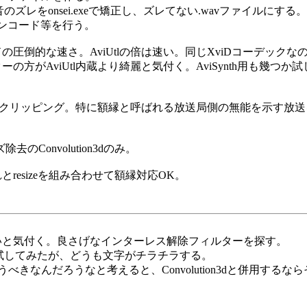
音のズレをonsei.exeで矯正し、ズレてない.wavファイルにする。
集、エンコード等を行う。
ードの圧倒的な速さ。AviUtlの倍は速い。同じXviDコーデック
ルターの方がAviUtl内蔵より綺麗と気付く。AviSynth用も
てないのはクリッピング。特に額縁と呼ばれる放送局側の無能を示す放
Convolution3dのみ。
とresizeを組み合わせて額縁対応OK。
が強いと気付く。良さげなインターレス解除フィルターを探す。
g Filterを試してみたが、どうも文字がチラチラする。
だろうなと考えると、Convolution3dと併用するならその前