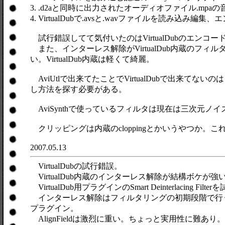
3. .d2aと同時に出力されたオーディオファイル.mpaの
4. VirtualDubで.avsと.wavファイルを読み込み編
試行錯誤してて気付いたのはVirtualDubのエンコ
また、インターレス解除がVirtualDub内蔵のフィ
い。VirtualDub内蔵は軽くて綺麗。
AviUtlで出来てたことでVirtualDubで出来
し方法を探す必要がある。
AviSynthで使っているフィルタは現在は三次元ノイズ除去の
クリッピングは内蔵のcloppingとかいうやつか。これ
2007.05.13
VirtualDubの試行錯誤。
VirtualDub内蔵のインターレス解除が結構ボケ
VirtualDub用プラグインのSmart Deinterlacin
インターレス解除はフィルタリングの初期段階で行うべきなん
プラグイン。
AlignFieldは激烈に重い。ちょっと実用性に難あり。