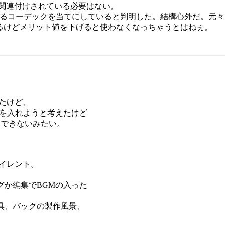
と関連付けされている必要はない。
ら入っているコーデックを当てにしていると判明した。結構心外だ。
erは入ってるけどメリット値を下げると使わなくなっちゃうとはねぇ。
たけど、
GMを入れようと考えたけど
はできないみたい。
サイレント。
グか編集でBGMの入った
具、バックの製作風景、