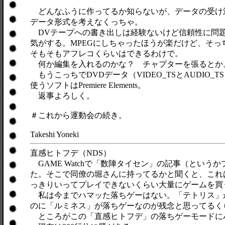
どんなふうに作ってるか知らないが、データの受け
データ形式を考えなくっちゃ。
DVテープへの書き出しは経験ないけど信頼性に問
気がする。MPEGにしちゃったほうが楽だけど、そっ
そもそもアフレコくらいはできるわけで。
何か編集を入れるのかな？ チャプターを張るとか
もうこっちでDVDデータ（VIDEO_TSとAUDIO_
使うソフトはPremiere Elements。
返事よろしく。
＃これから運動会の続き。
Takeshi Yoneki
直感ヒトフデ（NDS）
GAME Watchで「数陣タイセン」の記事（とい
た。そこで同僚の堀さんに持ってるかと聞くと、これ
っきりいってプレイできないくらい大量にゲームを買
私は今までハマッた落ちゲーはない。「テトリス」がそ
のに「ルミネス」が落ちゲーなのが残念と思ってるく
ところがこの「直感ヒトフデ」の落ちゲーモードに