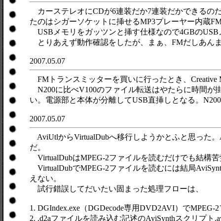
カーステレオにCDが6連装だか7連装だかできるの
たのはシガーソケットに挿せるMP3プレーヤー内蔵FMト
USBメモリをガッツンと挿す仕様なので4GBのUSB
とりあえず動作確認をしたが、まぁ、FMだしあんま
2007.05.07
FMトランスミッターを買いに行ったとき、Creative 
N200に比べV100のファイル転送はやたらに時間
い。電源部と本体が分離してUSB直挿しとなる。N200
2007.05.07
AviUtlからVirtualDubへ移行しようかとふと思
だ。
VirtualDubはMPEG-2ファイルを読むだけでも結構
VirtualDubでMPEG-2ファイルを読むには結局AviSynt
えない。
試行錯誤してだいたい固まった処理フローは、
1. DGIndex.exe（DGDecode専用DVD2AVI）で
2. .d2aファイルを読み込む記述のAviSynthスクリプト