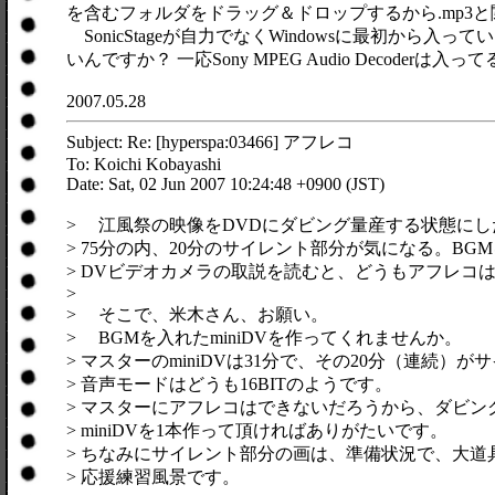
を含むフォルダをドラッグ＆ドロップするから.mp3
SonicStageが自力でなくWindowsに最初か
いんですか？ 一応Sony MPEG Audio Decod
2007.05.28
Subject: Re: [hyperspa:03466] アフレコ
To: Koichi Kobayashi
Date: Sat, 02 Jun 2007 10:24:48 +0900 (JST)
> 江風祭の映像をDVDにダビング量産する状態にし
> 75分の内、20分のサイレント部分が気になる。B
> DVビデオカメラの取説を読むと、どうもアフレコ
>
> そこで、米木さん、お願い。
> BGMを入れたminiDVを作ってくれませんか。
> マスターのminiDVは31分で、その20分（連続）が
> 音声モードはどうも16BITのようです。
> マスターにアフレコはできないだろうから、ダビン
> miniDVを1本作って頂ければありがたいです。
> ちなみにサイレント部分の画は、準備状況で、大道
> 応援練習風景です。