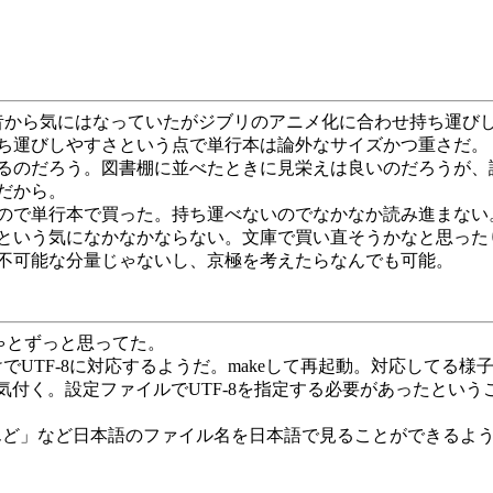
から気にはなっていたがジブリのアニメ化に合わせ持ち運び
ち運びしやすさという点で単行本は論外なサイズかつ重さだ。
るのだろう。図書棚に並べたときに見栄えは良いのだろうが、
だから。
ので単行本で買った。持ち運べないのでなかなか読み進まない
いう気になかなかならない。文庫で買い直そうかなと思った
不可能な分量じゃないし、京極を考えたらなんでも可能。
くちゃとずっと思ってた。
でUTF-8に対応するようだ。makeして再起動。対応してる様
付く。設定ファイルでUTF-8を指定する必要があったということだ。
ぴいえんど」など日本語のファイル名を日本語で見ることができる