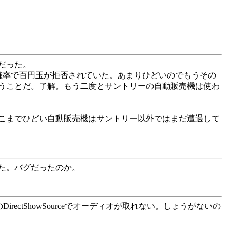
だった。
確率で百円玉が拒否されていた。あまりひどいのでもうその
うことだ。了解。もう二度とサントリーの自動販売機は使わ
こまでひどい自動販売機はサントリー以外ではまだ遭遇して
した。バグだったのか。
ぜかAviSynthのDirectShowSourceでオーディオが取れない。しょうがないの