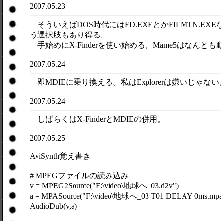
2007.05.23
そういえばDOS時代にはFD.EXEとかFILMTN.E
う選択肢もあり得る。
手始めにX-Finderを使い始める。Mame5はなん
2007.05.24
即MDIEに乗り換える。私はExplorerは嫌いじ
2007.05.24
しばらくはX-FinderとMDIEの併用。
2007.05.25
AviSynth覚え書き
# MPEGファイルの読み込み
v = MPEG2Source("F:\video\地球へ_03.d2v")
a = MPASource("F:\video\地球へ_03 T01 DELAY 0ms.mpa", 
AudioDub(v,a)