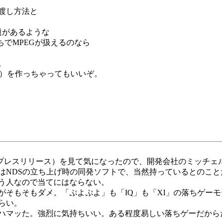
渡し方法と
題があるような
ちでMPEGが扱えるのなら
。
TS）を作っちゃってもいいぞ。
うかプレスリリース）を見て気になったので、開発会社のミッチ
はNDSの立ち上げ時の同発ソフトで、当然持っているとのこ
う人なので当てにはならない。
もそもダメ。「ぷよぷよ」も「IQ」も「XI」の落ちゲーモー
らい。
ハマッた。強烈に気持ちいい。ある程度易しい落ちゲーだから