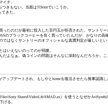
イマイチ。
つきもない。当面はTDeintでいこうか。
ってきた。
買ったのだが最初に投入した百円玉が拒否された。サントリー
SSのブラックコーヒーを良く買っていたんだが、かなりの高
のではなくサントリーのオフィシャルな真贋判定が厳しいとい
。
とはいえないのってのが弱腰。
んだよなぁ。偽コインの問題はそんなに深刻なんだろうか。こ
baがアップデートされ、もしやとhomeを復活させたら無事認識
Common Files\Sony Shared\VideoLib\SMAD.ax）を使うとな
値を下げる。