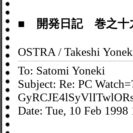
■ 開発日記 巻之十
OSTRA / Takeshi Yonek
To: Satomi Yoneki
Subject: Re: PC Watch
GyRCJE4lSyVlITwlOR
Date: Tue, 10 Feb 1998