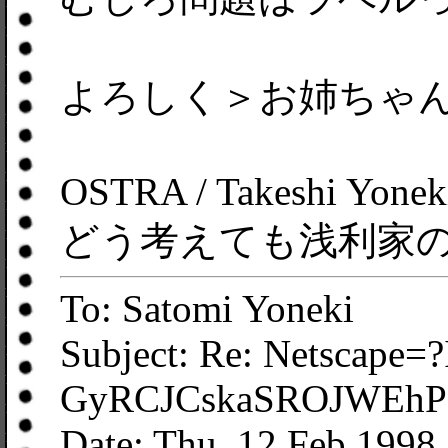
よろしく＞お姉ちゃ
OSTRA / Takeshi Yonek
どう考えても浅利家
To: Satomi Yoneki
Subject: Re: Netscape=
GyRCJCskaSROJWEhP
Date: Thu, 12 Feb 1998