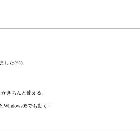
ました(^^)。
l-Spaceがきちんと使える。
Windows95でも動く！