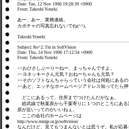
Date: Tue, 12 Nov 1996 19:28:39 +0900
From: Takeshi Yoneki
あー、あー、業務連絡。
カボチャの写真忘れないでね(^^)。
Takeshi Yoneki
Subject: Re^2: I'm in SoftVision
Date: Thu, 14 Nov 1996 17:12:54 +0900
From: Takeshi Yoneki
>>おひさしぶーりーねー、まっちゃんですよ。
>>ヨネッキーさん元気？おねーちゃんも元気？
>>そのソフトなんちゃらっていう会社は何処にあるの
>>あと、エッチなホームページアドレス知ってたら
どこにあるって、住所までつけたんだがなぁ。
総武線で秋葉原から千葉寄りに１つのところにある
原が近いってのがいいねぇ。
ここの会社のホームページは
http://www.mmjp.or.jp/softvision/
なんだけど、見てもつまんないとは思うぞ。私が応募