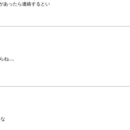
があったら連絡するとい
ね...。
うな