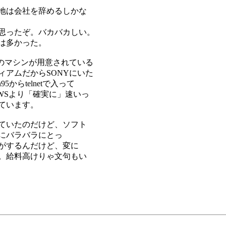
地は会社を辞めるしかな
思ったぞ。バカバカしい。
は多かった。
のマシンが用意されている
アムだからSONYにいた
からtelnetで入って
NEWSより「確実に」速いっ
っています。
ていたのだけど、ソフト
にバラバラにとっ
がするんだけど、変に
。給料高けりゃ文句もい