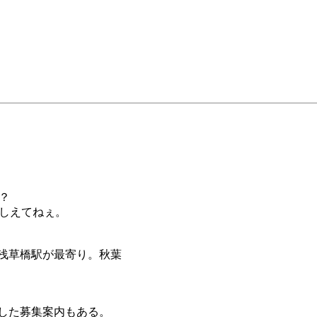
？
押しえてねぇ。
浅草橋駅が最寄り。秋葉
した募集案内もある。