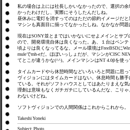
私の場合は上には社長しかいなかったので、選択の余
かったわけだし、実際にそうしたんだしね。
昼休みに電灯を消すってのはただの節約イメージだと
マシンも真面目に揃ってなかったしね。なかなか問題
現在はSONY並とまではいかないにせよメインとサブ
ので、開発環境自体は良くなった。あ、１台はペンティ
頃よりは良くなってるな。メール環境はFreeBSDにWin95
muleでmh-eだ。ほぼいっしょだが、マシンがCISC 
てとこが違うかな(^^)。メインマシンはNT 4.0βを使
タイムカードやら休憩時間などいろいろと問題に思っ
ヴィジョンにはタイムカードはない。休息時間も勝手
ている。それがソフトハウスとしてはあたりまえな気
理創は意味もなくガチガチにしているんだな、こりゃ
わないけどね。
ソフトヴィジョンでの人間関係はこれからこれから。
Takeshi Yoneki
Subject: Photo