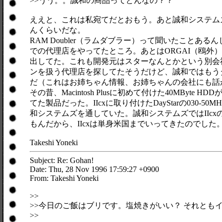
>>うう。。誠和の商品ってどんなの？？
ええと、これは私宛てだとおもう。あと誠和システム
んくらいだな。
RAM Doubler（ラムダブラー）って聞いたことあ
での代理店をやってたところ。あとはORGAI（鴎外
出してた。これも開発元はスターなんとかという別会社
ンを扱う代理店を探してたそうだけど、誠和ではもう
だ（これはお姉ちゃん情報、お姉ちゃんの会社にも話
その昔、Macintosh Plusに初めて付けた40MByte 
てた製品だった。IIcxに取り付けたDayStarの030-5
和システムズを通していた。誠和システムズではIIcx
もんだから、IIcxは単身米国までいってきたのでした
Takeshi Yoneki
Subject: Re: Gohan!
Date: Thu, 28 Nov 1996 17:59:27 +0900
From: Takeshi Yoneki
>>
>>今日のご飯はブリです。塩焼きがいい？ それとも
>>