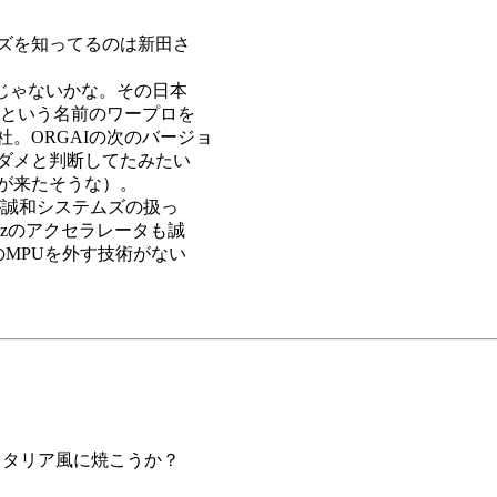
ズを知ってるのは新田さ
るんじゃないかな。その日本
）という名前のワープロを
。ORGAIの次のバージョ
ダメと判断してたみたい
が来たそうな）。
HDDが誠和システムズの扱っ
0MHzのアクセラレータも誠
のMPUを外す技術がない
。
イタリア風に焼こうか？