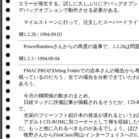
エラーが発生する。試しに久しぶりにデバッグオプシ
デバッグオプションで動作させる必要がある。
マイルストーンに行って、注文したスーパードライブを
褌1.2.2b / 1994.09.03
PowerBambooさんからの再度の返事で、1.2.2
褌1.2.3 / 1994.09.04
FMACPROのDebug Folderでの吉本さん
残っているのだろう。全ての場合を分析できていたわ
あろう。
今月の褌関係の動きのまとめ。
日経マックに評価記事が掲載されるそうだが、CD-
て。
光栄のフリーソフト紹介本の発送が遅れるというお
アダルトCD-ROMに別コーナーとして褌を収録したい
だ。もっと他に入れるべきものがあるでしょう。ほびっと
牧野さんからFirstClass/岡山/インターフェイス