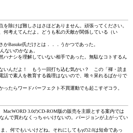
点を除けば難しさはさほどありません。頑張ってください。
、何考えてんだよ。どうも私の天敵が関係している（い
Basuke氏だけとは．．．うかつであった。
かんないのかなぁ。
然ハナシを理解していない相手であった。無駄なコトするん
ないんだよ！ もう一回打ち込む気かい？ この「褌・読ま
電話で素人を教育する義理はないので、唯々呆れるばかりで
かったらワードパーフェクト不買運動でも起こすぞコラ。
cWORD 3.0のCD-ROM版の販売を主眼とする案内では
トをなんで買わなくっちゃいけないの。バージョンが上がってい
ま、何でもいいけどね。それにしてもγの2.0は短命であっ