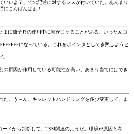
くていいよ７」での記述に対するレスが付いていた。あんまり
猫にこんばんはぁ！
くたまに茄子Ｒの使用中に褌がコケることがある。いったんコ
$FFFFFFFFになっている。これをポインタとして参照しようと
だ。
。
別の原因が作用している可能性が高い。あまり当てにはでき
れた。う～ん。キャレットハンドリングを多少変更して、ま
場所のコードから判断して、TSM関連のようだ。環境が原因と考