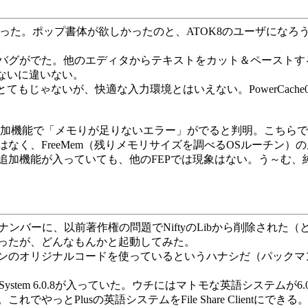
ってしまった。ポップ書体が欲しかったのと、ATOK8のユーザにな
バグがでた。他のエディタからテキストをカット＆ペーストす
いないに違いない。
もじゃないが、快適な入力環境とはいえない。PowerCache0
追加機能で「メモりが足りないエラー」がでると判明。こちら
く、FreeMem（残りメモリサイズを調べるOSルーチン）
追加機能が入っていても、他のFEPでは現象はない。う～む、
のバックナンバーに、以前著作権の問題でNiftyのLibから削除
ったが、どんなもんかと起動してみた。
のオリジナルコードを使っているというハナシだ（パックマン
em 6.0.8が入っていた。ウチにはマトモな英語システムが6.0.3
。これでやっとPlusの英語システムをFile Share Clien