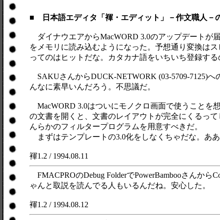
■ 日本語エディタ「褌・エディット」－作文職人－
ダイナウエアからMacWORD 3.0のアップデートが届い
をメモリに読み込むようになった。予想通り変換はス
ってのはヒットだな。カタカナ語をいちいち登録する
SAKUさんからDUCK-NETWORK (03-5709-
んなに素早いんだろう。不思議だ。
MacWORD 3.0はついにモノクロ画面で使うこ
の文書を開くと、文書のレイアウトが完全にくるって
んらかのフィルタープログラムを用意すべきだ。
まずはテンプレートの3.0化をしなくちゃだな。あ
褌1.2 / 1994.08.11
FMACPROのDebug FolderでPowerBam
ゃんと取説を読んでる人もいるんだね。安心した。
褌1.2 / 1994.08.12