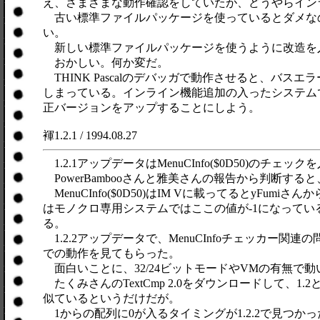
え、さまざまな動作確認をしていたが、どうやらイン
古い標準ファイルパッケージを使っているとダメなのかと
い。
新しい標準ファイルパッケージを使うように改造を
おかしい。何か変だ。
THINK Pascalのデバッガで動作させると、バスエラ
しまっている。インライン機能追加の入ったシステムではD
正バージョンをアップすることにしよう。
褌1.2.1 / 1994.08.27
1.2.1アップデータはMenuCInfo($0D50)のチ
PowerBambooさんと雅美さんの報告から判断すると
MenuCInfo($0D50)はIM Vに載ってるとy
はモノクロ専用システムではここの値が-1になって
る。
1.2.2アップデータで、MenuCInfoチェッカー関連の
での動作を見てもらった。
面白いことに、32/24ビットモードやVMの有無で
たくみさんのTextCmp 2.0をダウンロードして、1.
似ているというだけだが。
1からの配列に0が入るタイミングが1.2.2で見つ