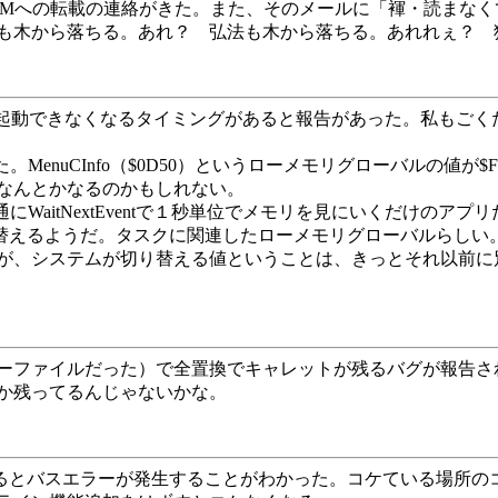
OMへの転載の連絡がきた。また、そのメールに「褌・読まな
も木から落ちる。あれ？ 弘法も木から落ちる。あれれぇ？ 
く起動できなくなるタイミングがあると報告があった。私もご
MenuCInfo（$0D50）というローメモリグローバルの値が
なんとかなるのかもしれない。
にWaitNextEventで１秒単位でメモリを見にいくだけのアプリ
り替えるようだ。タスクに関連したローメモリグローバルらしい
が、システムが切り替える値ということは、きっとそれ以前に
ーファイルだった）で全置換でキャレットが残るバグが報告さ
か残ってるんじゃないかな。
.をキャンセルするとバスエラーが発生することがわかった。コケている