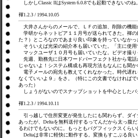
しかしClassic IIはSystem 6.0.8でも起動できないのね
褌1.2.3 / 1994.10.05
大井さんからのメールで、ＬＦの追加、削除の機能
学研からネットピア１１月号が送られてきた。褌の
た？）ところなのであまり良い印象を持っていなかっ
そういえば光栄の紹介本も届いていた。「主に使用す
マックユーザ１０月号も届いていたな。ビデオ撮りっぱな
先週、勤務先に日本ワードパーフェクト社から電話
じゃないよ！システム構成も再現方法もなんにも聞か
電子メールの宛先も教えてくれなかった。時代遅れも
なくていいよ９」をさ。（特にこの文書でなければで
あった）
しょうがないのでスナップショットを中心としたバ
褌1.2.3 / 1994.10.11
引っ越しで住所変更が発生したにも関わらず、ダイナウエア
あったが、Deltaを無料送付するってんだから太っ
るわけでもないのに。もっともバグフィックスくらい
Deltaは非常に軽快に動作する。変換もすこぶる良い