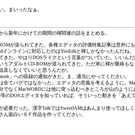
い。まいったなぁ。
から新年にかけての期間の褌関連の話をまとめる。
CD-ROMが送られてきた。各種エディタの評価特集記事は意外
インラインに対応したのはYooEditと褌しかなかったんだね。
が送られてきた。やはりDOSライクという言葉がついていた。いいん
うアダルトCD-ROMが送られてきた。ただ単に褌が脈絡も
追及しなくていいと思うんだが。
tosh」への収録の通知がきた。ま、適当にやってください。
全てバグではなかった。エディタの意義を考えるように。Ma
分でなくMacWORDには他に突っ込むべきところが山のよう
RED等のDOSエディタを知っていれば、そういった動きを「あ
だった。漢字TalkではSweetJAMはあんまり使ってほし
さん面白いＳＦ作品を作ってください。