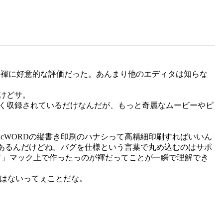
にも褌に好意的な評価だった。あんまり他のエディタは知らな
だけどサ。
なく収録されているだけなんだが、もっと奇麗なムービーやピ
cWORDの縦書き印刷のハナシって高精細印刷すればいいん
にあるんだけどね。バグを仕様という言葉で丸め込むのはサポ
えて」マック上で作ったっのが褌だってことが一瞬で理解でき
くはないってぇことだな。