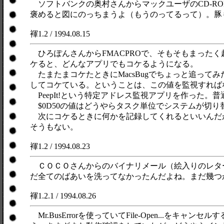
ソフトバンクの奥村さんからマックユーザのCD-R
褒めると図にのっちまうよ（もうのってるって）。豚
褌1.2 / 1994.08.15
ひろぽんさんからFMACPROで、そもそもまった
ケると、どんなアプリでもコケるようになる。
たまたまコケたときにMacsBugでちょっと追ってみた。
してコケている。ということは、この値を監視すれば
PeepIt!という特定アドレス監視アプリを作った。普通
$0D50の値はどうやらタスク単位でシステムが切
次にコケるときに何かを記録してくれるといいんだ
そうもない。
褌1.2 / 1994.08.23
ＣＯＣＯさんからのバイナリメール（絵入りのレタ
だ全てのばあいを洗ってなかったんだよね。まだ幾つ
褌1.2.1 / 1994.08.26
Mr.BusErrorを使っていてFile-Open..