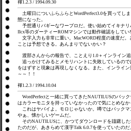
褌1.2.3 / 1994.09.30
土曜日についふらふらとWordPerfect3.0を買
態になった。
予想通りバギーなワープロだ。使い始めてイキナリ
IIcx等のダーティーROMマシンでは動作確認をして
文字入力も非常に重い。MacWORD程度の速度だ。とて
ことは予想できる。あんまりでないかい？
渡部さんからの報告で、ことえり1.0＋インライン
追っかけてみるとメモリハントに失敗しているのではな
をはずすと現象は再現しなくなる。また、インライン
～～！！
褌1.2.3 / 1994.10.04
WordPerfectと一緒に買ってきたNAUTILUS
はカラーモニタを持っていなかったので気にとめなか
これはヤバイよ。モロじゃないか。噂ではパックマン
やぁ、懐かしいゲームだ。
そのNAUTILUSに、かつてダウンロードを躊躇したSyst
たのだが、あきらめて漢字Talk 6.0.7を使っていたのだ