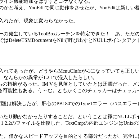
ライン機能追加をはずすとコケなくなる。
考え、YooEditで同じ動作をさせたが、YooEditは新
入れたが、現象は変わらなかった。
ーの発生しているToolBoxルーチンを特定できた！ あ、ただの褌のバ
eleteTSMDocumentをNilで呼び出すとNULLポイ
ェックを入れてあったが、どうやらMenuCInfoが-1になっていても
、なんらかの異常が1.2.1で混入したらしい。
Fumiさんからの指摘があった。IM Vを見落としていたとは迂濶
いる可能性もある。う～む。ともかくこのチェッカーはチェッカ
問題は解決したが、肝心のPB180でのType1エラー（バスエラー）問
動いたり動かなかったりすることだ。ということは褌にNULL
2と1.2.2のファイルを比較した。TextCmpの内部エンジンはU
かった。僅かなスピードアップを目的とする部分だったが、完全