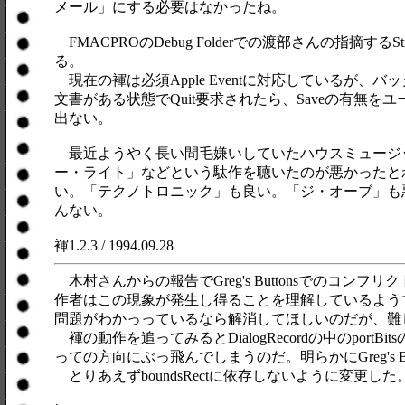
メール」にする必要はなかったね。
FMACPROのDebug Folderでの渡部さんの指摘する
る。
現在の褌は必須Apple Eventに対応しているが、
文書がある状態でQuit要求されたら、Saveの有
出ない。
最近ようやく長い間毛嫌いしていたハウスミュージ
ー・ライト」などという駄作を聴いたのが悪かったと
い。「テクノトロニック」も良い。「ジ・オーブ」も
んない。
褌1.2.3 / 1994.09.28
木村さんからの報告でGreg's Buttonsでのコンフリクト
作者はこの現象が発生し得ることを理解しているようで、Col
問題がわかっっているなら解消してほしいのだが、難
褌の動作を追ってみるとDialogRecordの中のportBi
っての方向にぶっ飛んでしまうのだ。明らかにGreg's
とりあえずboundsRectに依存しないように変更し