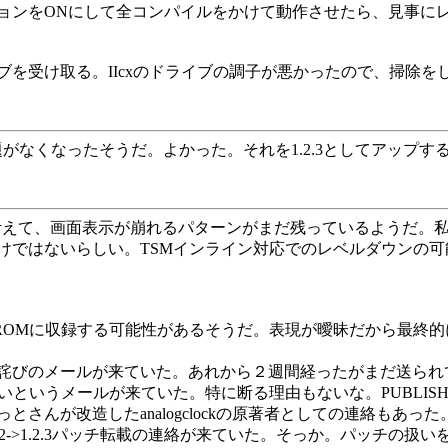
ョンをONにして全コンパイルをかけて動作させたら、見事に
受け取る。IIcxのドライブの調子が悪かったので、掃除をした
bは問題がなくなったそうだ。よかった。それを1.2.3としてアップ
の報告から考えて、画面表示が崩れるパターンがまだ残っているよう
けではないらしい。TSMインライン対応でのレベルダウンの
ROMに収録する可能性があるそうだ。表現が曖昧だから最終
詫びのメールが来ていた。あれから２週間経ったがまだ送られ
というメールが来ていた。特に断る理由もないな。PUBLISH
さんが改造したanalogclockの原著者としての連絡もあ
への1.2->1.2.3パッチ転載の連絡が来ていた。そっか。パッ