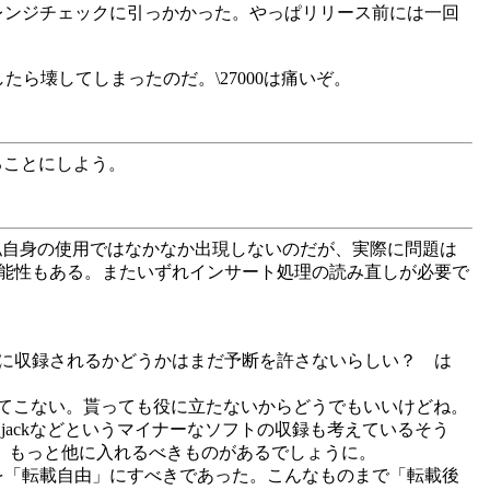
レンジチェックに引っかかった。やっぱリリース前には一回
ら壊してしまったのだ。\27000は痛いぞ。
することにしよう。
だ。私自身の使用ではなかなか出現しないのだが、実際に問題は
可能性もある。またいずれインサート処理の読み直しが必要で
的に収録されるかどうかはまだ予断を許さないらしい？ は
てこない。貰っても役に立たないからどうでもいいけどね。
jackなどというマイナーなソフトの収録も考えているそう
った。もっと他に入れるべきものがあるでしょうに。
チの扱いを「転載自由」にすべきであった。こんなものまで「転載後