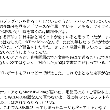
。
のプラグインを作ろうとしているそうだ。デバッグがしにくい
紹介部分を見ると「ソースが付属している」とある。ヲイヲイ
た雑誌だが、嘘を書くのは問題外だよ。
る言語」に日本語と書くヒトが必ずいると思っていたが、まさか
しのQuickTime Movieなんぞ、ただの無駄だってのがわ
がきた。バグ報告をした件だ。せっかく電話を貰ったのに、全
ないでどうしようってんだ。
いいところだ。直接問題のでた文書をFAXで送ることはでき
ないバグではないが、対応した人物は文書にこだわっている。
グレポートをフロッピーで郵送した。これでまともな返事がな
からMacVJE-Deltaが届いた。宅配便の方々ご苦労さま。Ma
腹だ。でもCD-ROM版なんて買わないよ。既に持っているソフ
は少しはされてるだろうけどね。
。これでATOK8に行ってしまったユーザも戻ってくるかな？ 