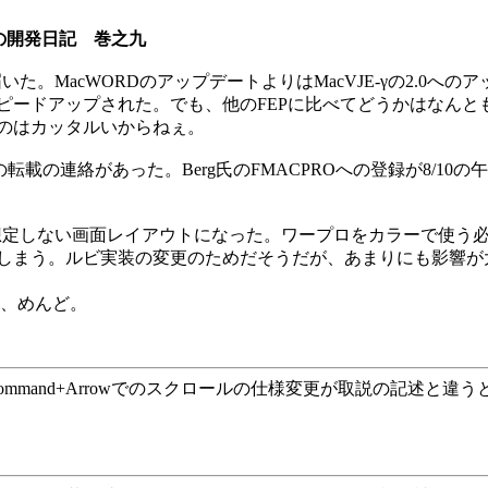
の開発日記 巻之九
た。MacWORDのアップデートよりはMacVJE-γの2.0への
ピードアップされた。でも、他のFEPに比べてどうかはなんと
のはカッタルいからねぇ。
7125)への転載の連絡があった。Berg氏のFMACPROへの登録が8
とを想定しない画面レイアウトになった。ワープロをカラーで使
しまう。ルビ実装の変更のためだそうだが、あまりにも影響が
あ、めんど。
booさんからCommand+Arrowでのスクロールの仕様変更が取説