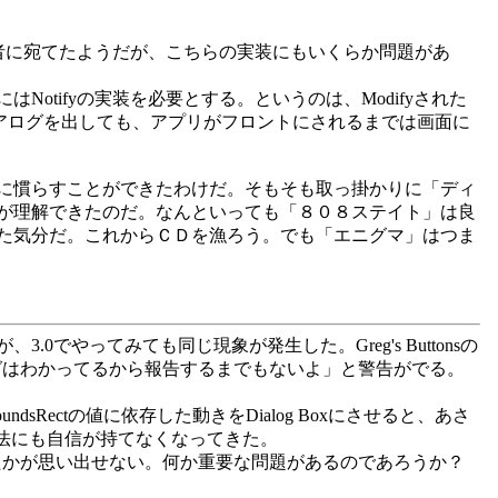
ipTasks作者に宛てたようだが、こちらの実装にもいくらか問題があ
Notifyの実装を必要とする。というのは、Modifyされた
イアログを出しても、アプリがフロントにされるまでは画面に
に慣らすことができたわけだ。そもそも取っ掛かりに「ディ
が理解できたのだ。なんといっても「８０８ステイト」は良
た気分だ。これからＣＤを漁ろう。でも「エニグマ」はつま
が、3.0でやってみても同じ現象が発生した。Greg's Buttonsの
ときに「バグはわかってるから報告するまでもないよ」と警告がでる。
undsRectの値に依存した動きをDialog Boxにさせると、あさ
装方法にも自信が持てなくなってきた。
っていたかが思い出せない。何か重要な問題があるのであろうか？