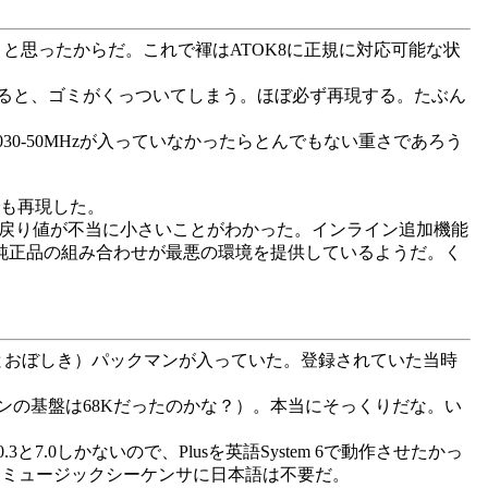
ろうと思ったからだ。これで褌はATOK8に正規に対応可能な状
ると、ゴミがくっついてしまう。ほぼ必ず再現する。たぶん
30-50MHzが入っていなかったらとんでもない重さであろう
でも再現した。
の戻り値が不当に小さいことがわかった。インライン追加機能
純正品の組み合わせが最悪の環境を提供しているようだ。く
された（とおぼしき）パックマンが入っていた。登録されていた当時
の基盤は68Kだったのかな？）。本当にそっくりだな。い
と7.0しかないので、Plusを英語System 6で動作させたかっ
tにできる。ミュージックシーケンサに日本語は不要だ。