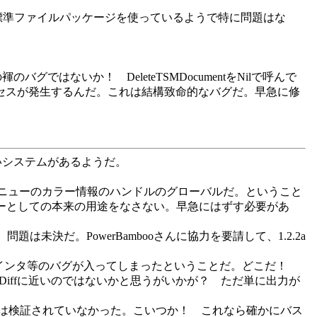
しい標準ファイルパッケージを使っているようで特に問題はな
グではないか！ DeleteTSMDocumentをNilで呼んで
ンタアクセスが発生するんだ。これは結構致命的なバグだ。早急に修
正しいシステムがあるようだ。
だった。メニューのカラー情報のハンドルのグローバルだ。ということ
ーとしての本来の用途をなさない。早急にはずす必要があ
題は未決だ。PowerBambooさんに協力を要請して、1.2.2a
ポインタ等のバグが入ってしまったということだ。どこだ！
nixのDiffに近いのではないかと思うがいかが？ ただ単に出力が
には検証されていなかった。こいつか！ これなら確かにバス