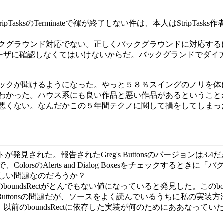
StripTasksのTerminateで褌が終了しない件は、本人はStr
バックグラウンド対応でない。正しくバックグラウンドに対応するには
無をユーザに確認しなくてはいけないからだ。バックグランドでダ
ックが聞けるようになった。やっと５８％スイングのノリを体
わかった。ハウス系にも良い作品と悪い作品があるということ
悪くない。なんだかこの５年間テクノに関して損をしてしまっ
が発見された。報告されたGreg's Buttonsのバージョンは3.4だ
orsのAlerts and Dialog Boxesをチェックする
しい問題なのだろうか？
tsのboundsRectがとんでもない値になっていると発見した。このbo
 Buttonsの問題だが、ソースをよく読んでいるうちに私の実
た。以前のboundsRectに依存した実装が何のためにああな