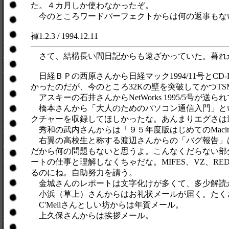
た。４カ月しか使わなかったぞ。
今のところワードパーフェクトからは何の返事もな
褌1.2.3 / 1994.12.11
さて、結構長い間日記からも遠ざかっていた。暮れ
日経ＢＰの西原さんから日経マック1994/11号と
かったのだが、今のところ32Kの壁を突破してかつTSM
アスキーの石井さんからNetWorks 1995/5号
橋本さんから「大人のためのパソコン通信入門」とい
クチャーを収録してほしかったな。あんまりエグさは
秀和の武内さんからは「９５年度版はじめてのMacin
右翼の高校生と称する渡辺さんからの「バグ報告」は
だから何の問題もないと思うよ。こんなくだらない部
ートの仕事と理解しなくちゃだな。MIFES、VZ、
るのにね。自助努力を請う。
金城さんのレポートは文字化けが多くて、多少解読が必要
小浜（草上）さんからはお礼状メールが届く。たく
C'Mellさんとしい坊からは年賀メール。
上久保さんからは挨拶メール。