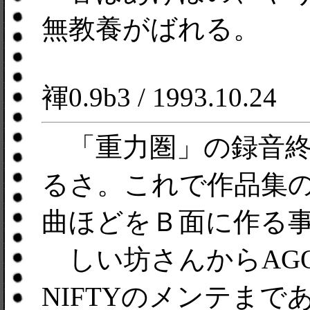
無教養がばれる。
褌0.9b3 / 1993.10.24
「重力圏」の録音終
るさ。これで作品集
曲ほどをＢ面に作る
しい坊さんからAGO
NIFTYのメンテま