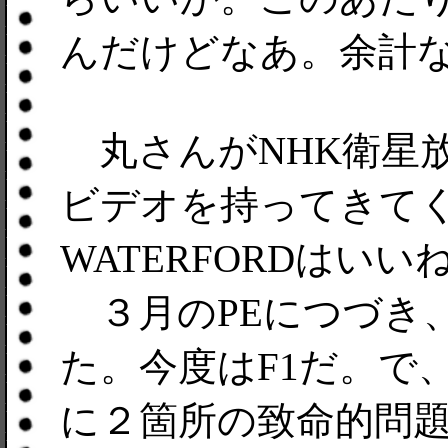
んだけどなあ。余計
丸さんがNHK衛星放
ビデオを持ってきて
WATERFORDはいい
３月のPEにつづき
た。今度はF1だ。で
に２箇所の致命的問