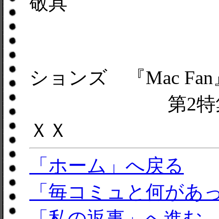
敬具
（株）毎
ションズ 『Mac Fa
第2特集担
ＸＸ
「ホーム」へ戻る
「毎コミュと何があ
「私の返事」へ進む