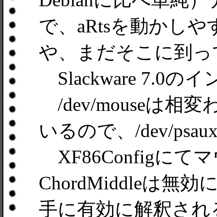
で、aRtsを動かし
や、まだそこに到っ
Slackware 7.
/dev/mouseは
いるので、/dev/ps
XF86Configにてマウ
ChordMiddle
手に有効に解釈される。P