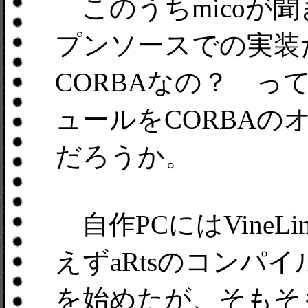
このうちmicoが聞
プンソースでの実装
CORBAなの？ 
ュールをCORBA
だろうか。
自作PCにはVineLi
えずaRtsのコンパ
を始めたが、そもそもc