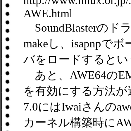
http://www.linux.or.jp
AWE.html
SoundBlaste
makeし、isapn
バをロードするとい
あと、AWE64のEM
を有効にする方法が述べ
7.0にはIwaiさんのaw
カーネル構築時にA