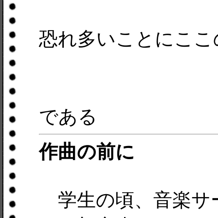
恐れ多いことにここ
である
作曲の前に
学生の頃、音楽サ