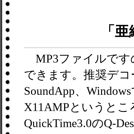
「亜
MP3ファイルです
できます。推奨デコーダ
SoundApp、Windo
X11AMPというと
QuickTime3.0の