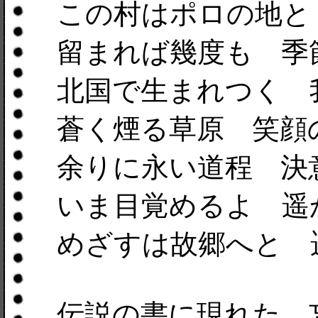
この村はポロの地と
留まれば幾度も 季
北国で生まれつく 
蒼く煙る草原 笑顔
余りに永い道程 決
いま目覚めるよ 遥
めざすは故郷へと 
伝説の書に現れた 