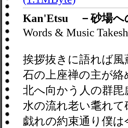
Kan'Etsu －砂場
Words & Music Takesh
挨拶抜きに語れば風
石の上座禅の主が絡
北へ向かう人の群毘
水の流れ老い耄れて
戯れの約束通り僕は