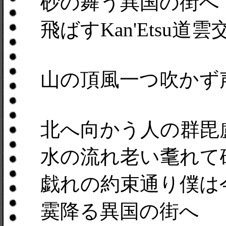
砂の舞う異国の街へ
飛ばすKan'Etsu道
山の頂風一つ吹かず
北へ向かう人の群毘
水の流れ老い耄れて
戯れの約束通り僕は
霙降る異国の街へ