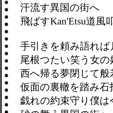
汗流す異国の街へ
飛ばすKan'Etsu道風
手引きを頼み語れば
尾根つたい笑う女の
西へ帰る夢閉じて般
仮面の裏轍を踏み石
戯れの約束守り僕は