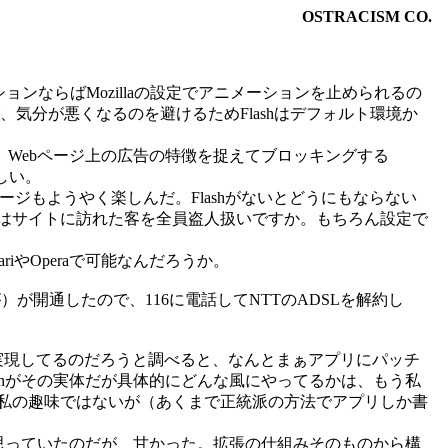
OSTRACISM CO.
ならばMozillaの設定でアニメーションを止められるの
、気分が悪くなるのを避けるためFlashはデフォルト環境か
とウチのママが見つけてきた。Webページ上の広告の特徴を捉えてブロッキングする
らしい。
イドページもようやく楽しんだ。Flashがないとどうにもならない
はサイトに訪れた客を全員盗人扱いですか。もちろん設定で
やOperaで可能なんだろうか。
が開通したので、116に電話してNTTのADSLを解約し
組みで実現してるのだろうと調べると、なんとまぁアプリにパッチ
emonがその実体だが具体的にどんな風にやってるかは、もう私
ぁ、私の趣味ではないが（あくまで正統派の方法でアプリしか書
などと思っていたのだが、甘かった。拡張の仕組みそのものから構