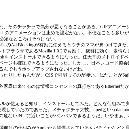
そのチラチラで気分が悪くなることがある。GIFアニメーション
Flashのアニメーションは止める設定がない。不便なことも多いが
が必須なところはそうはない。
r.net/firebird/tips.html）のAd Blockingが有効に使える
フォルトブラウザであるMozilla 1.0.2でも効く。抜群に効く。素晴
ave Flashをインストールできるようになった。任天堂のメトロ
ページも確認できるようになった。しかし、日本レコード協会
るんでもうポップアップされないけどね。
したもんだが、CSSで可能ってのが凄い。似たことがSafari
に来てるのは情報コンセントの真打ちであるEthernetだが）
inderでラベルが使えると知り、インストールしてみた。どんな仕
て実現していたのであった。メチャクチャ大技。apedというda
OSの危ないINITに近いことがバンバンできるようだ。いやま
たいに拡張向けの仕組みがAppleから提供されているんだろうか