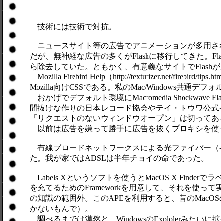
技術には技術で対抗。
ニュースサイト等の広告でアニメーションが多用され、
だが、無神経な広告の多くがFlashに移行してきた。
ら除去していた。ともかく、有意義なサイトでFlash
Mozilla Firebird Help（http://texturize
Mozilla向けCSSである。私のMac/Windows共通デ
おかげでデフォルト環境にMacromedia Shockw
間抜けな作りの日本レコード協会やテイ・トウワ公式
「リクエストのないウィンドウオープン」は切ってあ
以前は広告を嫌って勝手に広告を抜くプロキシを使ったり
有線ブロードネットワークスによる光ファイバー（各家庭
た。我が家ではADSLは半年チョイの命であった。
Labels Xというソフトを使うとMacOS X F
を充てるためのFrameworkを用意して、それを使っ
の知識の範囲外。このAPEを利用すると、昔のMac
かないもんで）。
調べるまでは漠然と、WindowsのExplolerみ