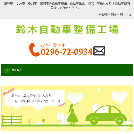
茨城県、水戸市、桜川市、笠間市の自動車整備、自動車鈑金、塗装、車検なら鈴木自動車整備
工場にお任せください。
茨城県笠間市笠間182-5
MENU