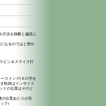
組み方法を独断と偏見に
確になるのではと密か
スピン＆スライス打
ースイング(６の字を
とき軌跡はインサイド
ッドの位置はそのと
腰の位置あたりが目
ック)