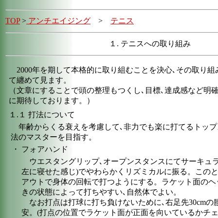
TOP
>
アンチエイジング
>
テニス
１. テニスへの取り組み
2000年を期して本格的に取り組むことを決心､その取り
て纏めて見ます。
（文章にすることで頭の整理もつくし､目標､達成感など明
に期待しております。）
１.１ 打法について
年齢からくる衰えを考慮して､非力でも楽に打てるトップ
法のマスターを目指す。
・
フォアハンド
ウエスタングリップ､オープンスタンスにてサーキュラ
左に寝せた感じ)でやわらかくリズミカルに振る。この
アウトで身体の回転で打つようにする。ラケット面のヘ
きの状態によって打ちやすい､自然体でよい。
なお打点は打球に打ち負けないために､右足先30cmの
安。(打点の位置でラケット面が正面を向いているかチェ