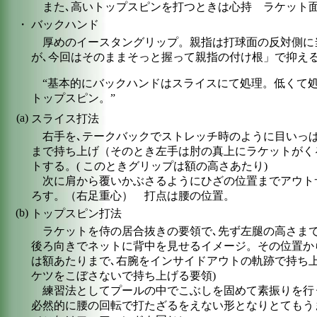
また､高いトップスピンを打つときは心持 ラケット
・
バックハンド
厚めのイースタングリップ。親指は打球面の反対側に
が､今回はそのままそっと握って親指の付け根」で抑え
“基本的にバックハンドはスライスにて処理。低くて
トップスピン。”
(a)
スライス打法
右手を､テークバックでストレッチ時のように目いっ
まで持ち上げ（そのとき左手は肘の真上にラケットがく
トする。( このときグリップは額の高さあたり)
次に肩から覆いかぶさるようにひざの位置までアウト
ろす。（右足重心） 打点は腰の位置。
(b)
トップスピン打法
ラケットを侍の居合抜きの要領で､先ず左腿の高さま
後ろ向きでネットに背中を見せるイメージ。その位置か
は額あたりまで､右腕をインサイドアウトの軌跡で持ち上
ケツをこぼさないで持ち上げる要領)
練習法としてプールの中でこぶしを固めて素振りを行
必然的に腰の回転で打たざるをえない形となりとてもう