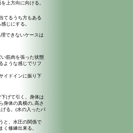
面を上方向に向ける。
当てるうち方もある
る感じにする。
処理できないケースは
ぱい筋肉を張った状態
るような感じでリフ
サイドインに振り下
で下げて引く。身体は
ら身体の真横の､高さ
げる。(水の入ったバ
うと、水圧の関係で
まく修練出来る。