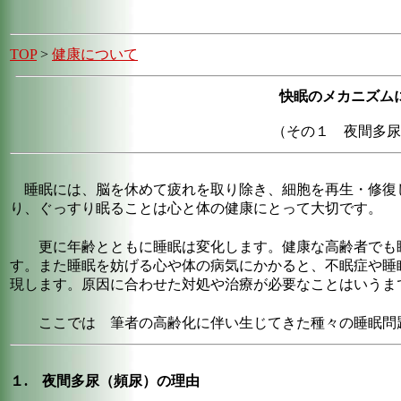
TOP
>
健康について
快眠のメカニズム
（その１ 夜間多尿
睡眠には、脳を休めて疲れを取り除き、細胞を再生・修復
り、ぐっすり眠ることは心と体の健康にとって大切です。
更に年齢とともに睡眠は変化します。健康な高齢者でも睡
す。また睡眠を妨げる心や体の病気にかかると、不眠症や睡
現します。原因に合わせた対処や治療が必要なことはいうま
ここでは 筆者の高齢化に伴い生じてきた種々の睡眠問
１. 夜間多尿（頻尿）の理由