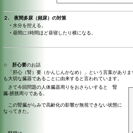
２. 夜間多尿（頻尿）の対策
・
水分を控える。
・
昼間に1時間ほど昼寝したり横になる。
☆
肝心要
のお話
「肝心（腎）要（かんじんかなめ）」という言葉がありま
も大切な臓器であることに由来すると言われています。
さて今回問題の人体臓器周りをおさらいすると 腎
臓-膀胱周りである。
この腎臓がらみで高齢化の影響が無視できない状態に
なってきた。