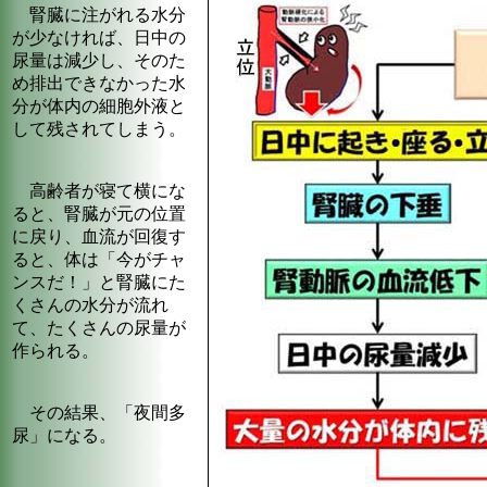
腎臓に注がれる水分
が少なければ、日中の
尿量は減少し、そのた
め排出できなかった水
分が体内の細胞外液と
して残されてしまう。
高齢者が寝て横にな
ると、腎臓が元の位置
に戻り、血流が回復す
ると、体は「今がチャ
ンスだ！」と腎臓にた
くさんの水分が流れ
て、たくさんの尿量が
作られる。
その結果、「夜間多
尿」になる。