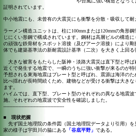
や台風に強い構造となって
証明されています。
中小地震にも、未曾有の大震災にも衝撃を分散・吸収して耐
ラーメン構造ユニットは、柱に100mmまたは120mmの角形鋼
じにくい形鋼で構成されています。鋼材は高層ビルの構造にも
の頑強な鉄骨材をスポット溶接（及びアーク溶接）により剛
体でも建築基準法の新耐震設計基準（二次）を大きく上回る
大きな被害をもたらした阪神・淡路大震災は直下型と呼ば
近くで発生する地震で、一瞬のうちに強い衝撃が来るのが特
予想される東海地震はプレート型と呼ばれ、震源は海洋のた
比べ揺れが長時間続くため、建物などが受ける衝撃は大きな
ます。
ハイムでは、直下型、プレート型のそれぞれの異なる地震波
施。それぞれの地震波で安全性を確認しました。
----------------------------------------
■
現状把握
先ず国土地理院の条件図（国土地理院データより引用）を
家の様子は宇田川の脇にある
「谷底平野」
である。