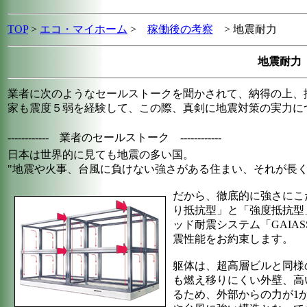
TOP
>
エコ・マイホーム
>
稼働後の考察
>
地震耐力
地震耐力
業者に次のようなセールストークを聞かされて、納得の上、
家も震度５弱を経験して、この際、真剣に地震対策の実力に
------------ 業者のセールストーク ------------
日本は世界的に見ても地震の多い国。
"地震や火事、台風に負けない強さがある住まい、それが長く
だから、徹底的に強さにこ
り抵抗型」と「強度抵抗型
ッド耐震システム「GAIA
震性能をお約束します。
躯体は、超高層ビルと同様
も燃え移りにくい外壁、高
るため、外部からの力が1