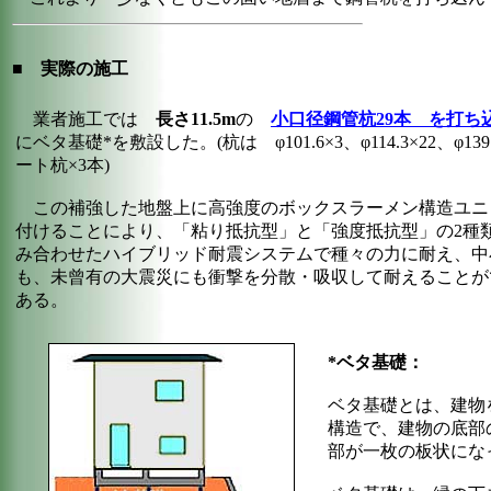
■
実際の施工
業者施工では
長さ11.5m
の
小口径鋼管杭29本 を打ち
にベタ基礎*を敷設した。(杭は φ101.6×3、φ114.3×22、φ13
ート杭×3本)
この補強した地盤上に高強度のボックスラーメン構造ユニ
付けることにより、「粘り抵抗型」と「強度抵抗型」の2種
み合わせたハイブリッド耐震システムで種々の力に耐え、中
も、未曾有の大震災にも衝撃を分散・吸収して耐えることが
ある。
*ベタ基礎：
ベタ基礎とは、建物
構造で、建物の底部
部が一枚の板状にな