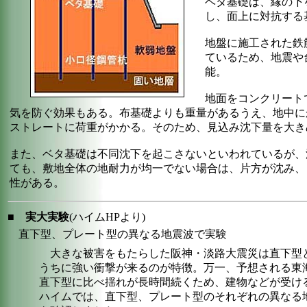
ベタ基礎は、縁の下
し、面上に対抗する
地盤に施工された鉄
ているため、地震や
能。
地面をコンクリート
気を防ぐ効果もある。布基礎よりも重量があるうえ、地中に
ストレートに荷重がかかる。そのため、見込み沈下量を大き
また、ベタ基礎は不同沈下を起こさないといわれているが、
ても、敷地全体の地耐力が均一でない場合は、片方が沈み、
性がある。
■
実大実験
(ハイムHPより)
直下型、プレート型の異なる地震波で実験
大きな被害をもたらした阪神・淡路大震災は直下型
うちに強い衝撃が来るのが特徴。万一、予想される東
直下型に比べ揺れが長時間続くため、建物などが受け
ハイムでは、直下型、プレート型のそれぞれの異なる