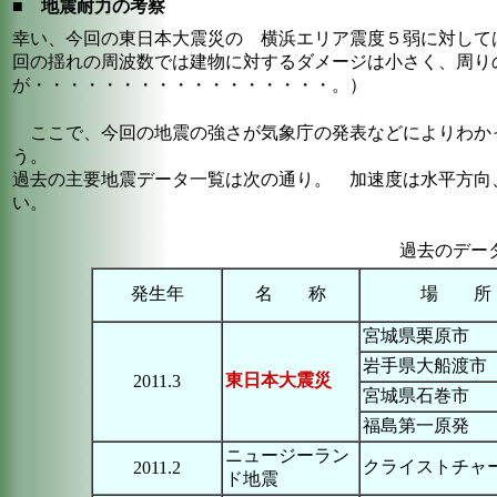
■
地震耐力の考察
幸い、今回の東日本大震災の 横浜エリア震度５弱に対して
回の揺れの周波数では建物に対するダメージは小さく、周り
が・・・・・・・・・・・・・・・・・。）
ここで、今回の地震の強さが気象庁の発表などによりわか
う。
過去の主要地震データ一覧は次の通り。 加速度は水平方向
い。
過去のデー
発生年
名 称
場 所
宮城県栗原市
岩手県大船渡市
東日本大震災
2011.3
宮城県石巻市
福島第一原発
ニュージーラン
クライストチャ
2011.2
ド地震