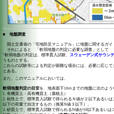
■
地盤調査
国土交通省の「宅地防災マニュアル」に地盤に関するガイ
それによると 「軟弱地盤の判定に必要な調査」として
"軟弱地盤の判定は、標準貫入試験、
スウェーデン式サウン
うものとする。
これらの試験等による判定が困難な場合には、必要に応じて
とある。
また、このマニュアルにおいては、
軟弱地盤判定の目安
を、地表面下10ｍまでの地盤に次のよ
1. 有機質土・高有機質土（腐植土）
2. 粘性土で、標準貫入試験で得られるＮ値が２以下あるいは
以下の荷重で自沈するもの（換算N値３以下）。
3. 砂質土で、標準貫入試験で得られるN値が10以下あるい