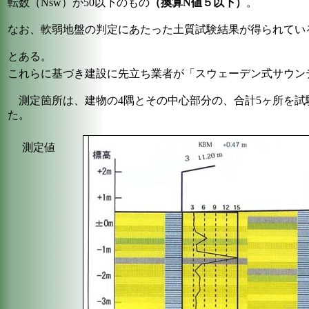
転数（Nsw）が50以下のもの
（換算N値５以下）
。
なお、軟弱地盤の判定にあたった土質試験結果が得られてい
とある。
これらに基づき建設に先立ち業者が「スウェーデン式サウン
測定箇所は、建物の4隅とその中心部分の、合計5ヶ所を試
た。
測定値