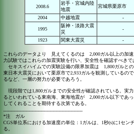
岩手・宮城内陸
宮城県栗原市
2008.6
地震
2004
中越地震
-
阪神・淡路大震
1995
-
災
1923
関東大震災
-
これらのデータより 見えてくるのは 2,000ガル以上の
力試験ではこれらの加震実験を行い、安全性を確認すべきで
セキスイハイムでの実験設備の限界加震は 1,800ガルと
東日本大震災において栗原市で2,933ガルを観測しているので
るなど、一層の努力が必要であろう。
現段階では1,800ガルまでの安全性が確認されている。実
るといわれている東南海、東海地震が 2,000ガル以下で
してくれることを期待する次第である。
-----------------------------------------------------
*注 ガル
CGS単位系における加速度の単位：1ガルは、1秒(s)に1セン
る。