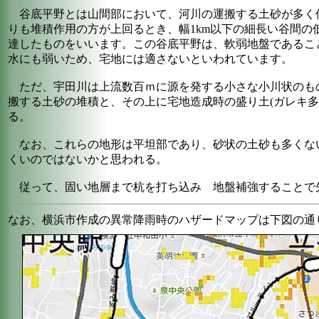
谷底平野とは山間部において、河川の運搬する土砂が多く
りも堆積作用の方が上回るとき、幅1km以下の細長い谷間の
達したものをいいます。この谷底平野は、軟弱地盤であるこ
水にも弱いため、宅地には適さないといわれています。
ただ、宇田川は上流数百ｍに源を発する小さな小川状のも
搬する土砂の堆積と、その上に宅地造成時の盛り土(ガレキ多
る。
なお、これらの地形は平坦部であり、砂状の土砂も多くな
くいのではないかと思われる。
従って、固い地層まで杭を打ち込み 地盤補強することで
なお、横浜市作成の異常降雨時のハザードマップは下図の通り。