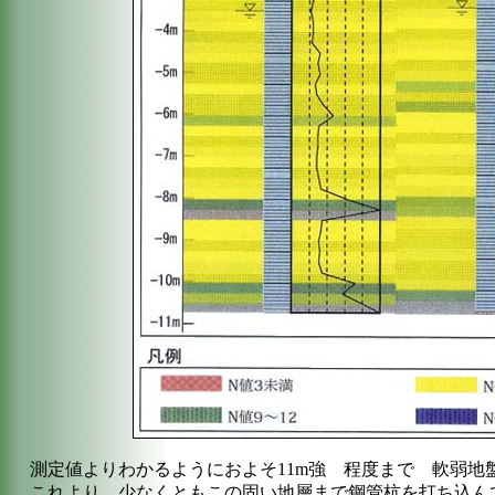
測定値よりわかるようにおよそ11m強 程度まで 軟弱地
これより 少なくともこの固い地層まで鋼管杭を打ち込ん