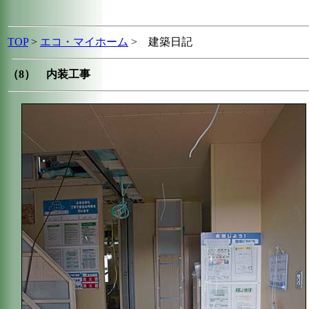
TOP
>
エコ・マイホーム
> 建築日記
（8） 内装工事