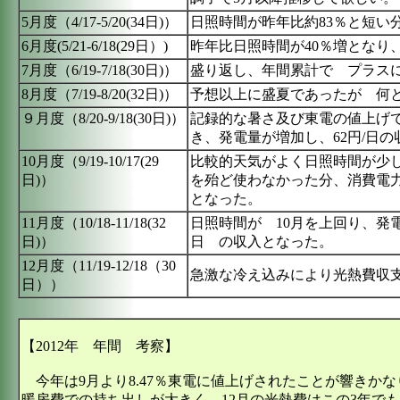
5月度（4/17-5/20(34日)）
日照時間が昨年比約83％と短い
6月度(5/21-6/18(29日）)
昨年比日照時間が40％増となり
7月度（6/19-7/18(30日)）
盛り返し、年間累計で プラス
8月度（7/19-8/20(32日)）
予想以上に盛夏であったが 何
９月度（8/20-9/18(30日)）
記録的な暑さ及び東電の値上げ
き、発電量が増加し、62円/日
10月度（9/19-10/17(29
比較的天気がよく日照時間が少し
日)）
を殆ど使わなかった分、消費電力
となった。
11月度（10/18-11/18(32
日照時間が 10月を上回り、発
日)）
日 の収入となった。
12月度（11/19-12/18（30
急激な冷え込みにより光熱費収
日））
【2012年 年間 考察】
今年は9月より8.47％東電に値上げされたことが響きかな
暖房費での持ち出しが大きく、12月の光熱費はこの3年で