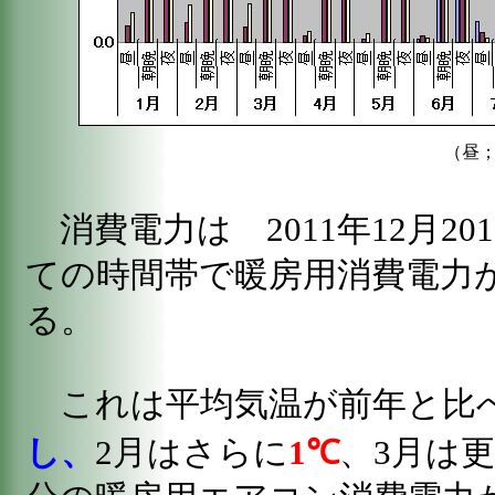
（昼；
消費電力は 2011年12月20
ての時間帯で暖房用消費電力
る。
これは平均気温が前年と比
し、
2月はさらに
1℃
、3月は