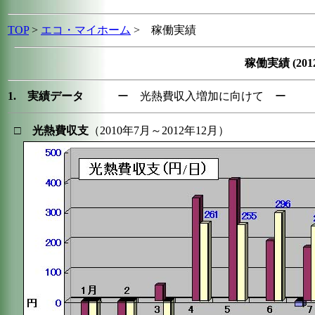
TOP
>
エコ・マイホーム
>
稼働実績
稼働実績 (201
1. 実績データ
ー 光熱費収入増加に向けて ー
□
光熱費収支
（2010年7月～2012年12月）