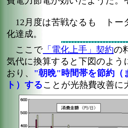
費電力節電が効いたようだ。
12月度は苦戦なるも トー
化達成。
ここで
「電化上手」契約
の
気代に換算すると下図のよう
おり、
"朝晩"時間帯を節約（
ト）する
ことが光熱費改善に