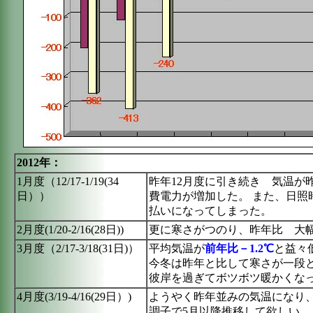
2012年：
1月度（12/17-1/19(34
昨年12月度に引き続き 気温が
日））
費電力が増加した。 また、日照
払いになってしまった。
2月度(1/20-2/16(28日))
更に寒さがつのり、昨年比 大
3月度（2/17-3/18(31日)）
平均気温が
前年比－1.2℃
と益々
今冬は昨年と比して寒さが一段
彼岸を過ぎてボツボツ暖かくな
4月度(3/19-4/16(29日）)
ようやく昨年並みの気温になり
調子で5月以降推移して欲しい。