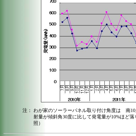
注：
わが家のソーラーパネル取り付け角度は 南10度
射量が傾斜角30度に比して発電量が10%ほど
照
）