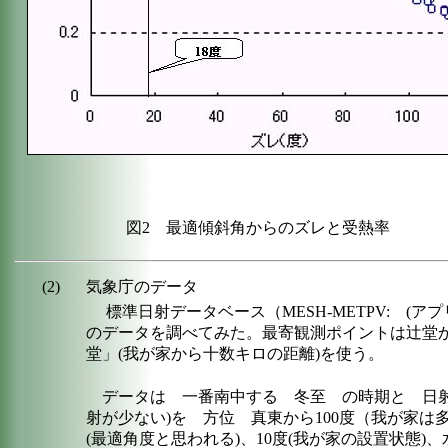
図2 最適傾斜角からのズレと受熱率
(2)
気象庁のデータ
標準日射データベース（MESH-METPV: (ア
のデータを調べてみた。最寄観測ポイントは辻堂
堂」(我が家から十数キロの距離)を使う。
データは 一番南中する 冬至 の時期と 日射
射が少ない)を 方位 真東から100度（我が家は
(最適角度と思われる)、10度(我が家の設置状態)