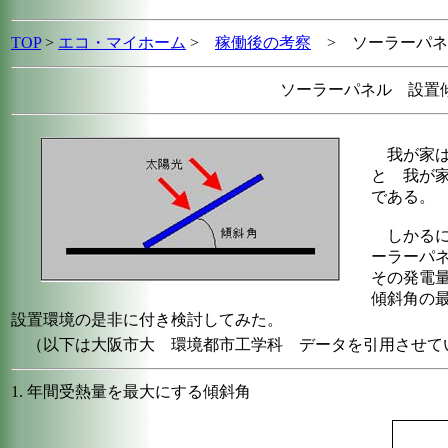
TOP
>
エコ・マイホーム
>
稼働後の考察
> ソーラーパネ
ソーラーパネル 設置
我が家は
と 我が
である。
しかるに
ーラーパ
その発電
傾斜角の
設置環境の是非に付き検討してみた。
（以下は大阪市大 環境都市工学科 データを引用させて
1. 年間受熱量を最大にする傾斜角