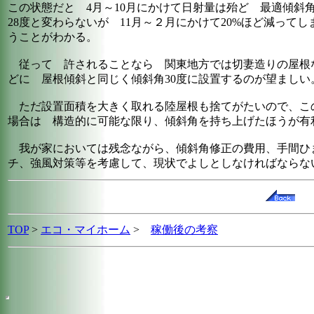
この状態だと 4月～10月にかけて日射量は殆ど 最適傾斜
28度と変わらないが 11月～２月にかけて20%ほど減ってし
うことがわかる。
従って 許されることなら 関東地方では切妻造りの屋根
どに 屋根傾斜と同じく傾斜角30度に設置するのが望ましい
ただ設置面積を大きく取れる陸屋根も捨てがたいので、こ
場合は 構造的に可能な限り、傾斜角を持ち上げたほうが有
我が家においては残念ながら、傾斜角修正の費用、手間ひ
チ、強風対策等を考慮して、現状でよしとしなければならな
TOP
>
エコ・マイホーム
>
稼働後の考察