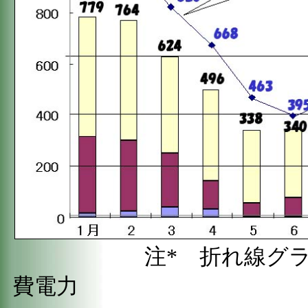
注* 折れ線グラフは
費電力