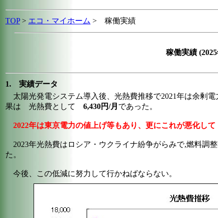
TOP
>
エコ・マイホーム
>
稼働実績
稼働実績 (2025
1. 実績データ
太陽光発電システム導入後、光熱費推移で2021年は余剰電
果は 光熱費として
6,430円/月
であった。
2022年は東京電力の値上げ等もあり、更にこれが悪化して 8,
2023年光熱費はロシア・ウクライナ紛争がらみで,燃料調
た。
今後、この低減に努力して行かねばならない。