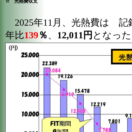
☆
光熱費収支
2025年11月、光熱費は 
年比
139
％
、
12,011円
となっ