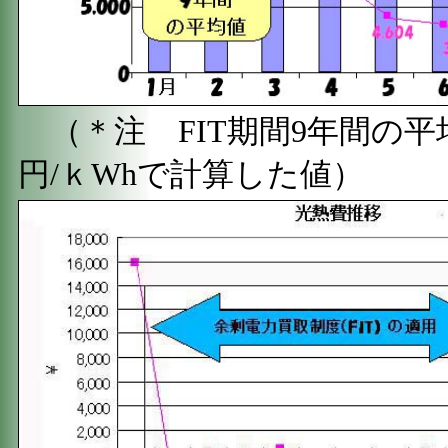
（＊注 FIT期間9年間の平
円/ｋWhで計算した値）