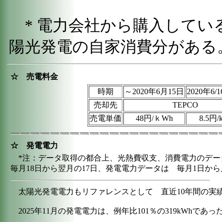
* 電力会社から購入してい
陽光発電の自家消費分がある
☆ 売電料金
時期
～2020年6月15日
2020年6/1
売却先
TEPCO
売電単価
48円/ｋWh
8.5円/
☆ 発電電力
*注：データ取得の都合上、光熱費収支、消費電力のデ
毎月18日から翌月の17日、発電電力データは 毎月1日か
太陽光発電電力もリファレンスとして 直近10年間の実
2025年11月の発電電力は、例年比101％の319kWhであ