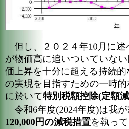
但し、２０２４年10月に述
が物価高に追いついていない
価上昇を十分に超える持続的
の実現を目指すための一時的
に於いて
特別税額控除(定額
令和6年度(2024年度)は
120,000円の減税措置
を執って