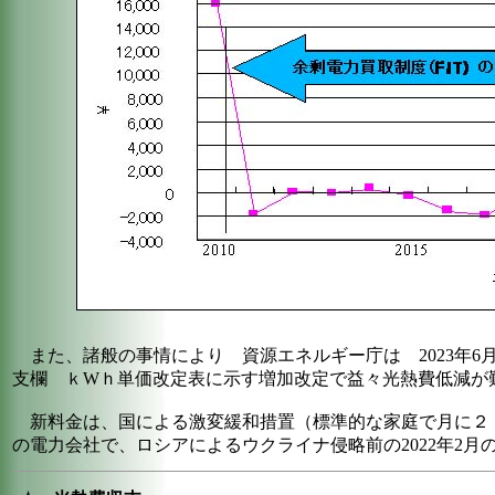
また、諸般の事情により 資源エネルギー庁は 2023年6
支欄 ｋWｈ単価改定表に示す増加改定で益々光熱費低減が
新料金は、国による激変緩和措置（標準的な家庭で月に２
の電力会社で、ロシアによるウクライナ侵略前の2022年2