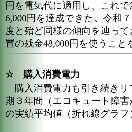
円を電気代に適用し、これで
6,000円を達成できた。令
度と殆ど同様の傾向を辿って
置の残金48,000円を使うこ
☆
購入消費電力
購入消費電力も引き続きリ
期３年間（エコキュート障害
の実績平均値（折れ線グラフ