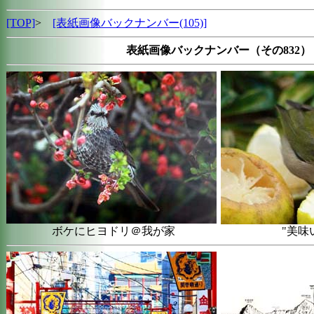
[TOP]
>
[表紙画像バックナンバー(105)]
表紙画像バックナンバー（その832）
ボケにヒヨドリ＠我が家
"美味