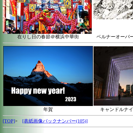
在りし日の春節＠横浜中華街
ベルナーオーバ
年賀
キャンドルナイ
[TOP]
>
[表紙画像バックナンバー(105)
]