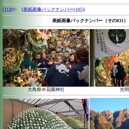
[TOP]
>
[表紙画像バックナンバー(105)]
表紙画像バックナンバー（その831）
大鳥祭＠花園神社
光明