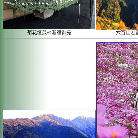
菊花壇展＠新宿御苑
六百山と