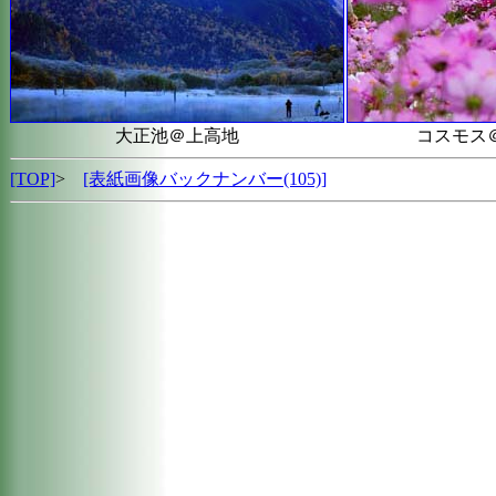
大正池＠上高地
コスモス
[TOP]
>
[表紙画像バックナンバー(105)
]