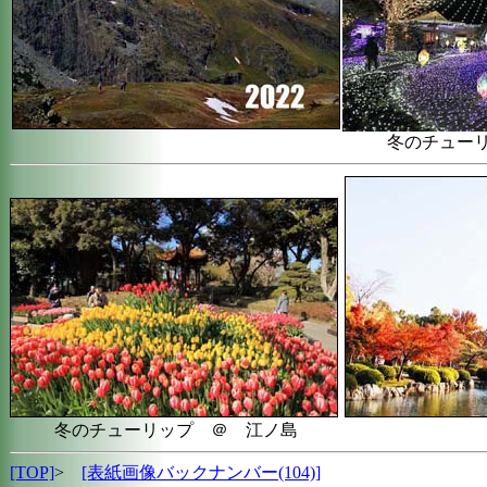
冬のチュー
冬のチューリップ ＠ 江ノ島
[TOP]
>
[表紙画像バックナンバー(104)]