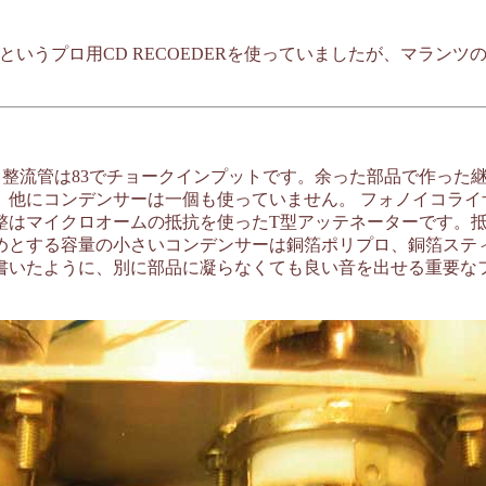
というプロ用CD RECOEDERを使っていましたが、マランツ
ル、整流管は83でチョークインプットです。余った部品で作っ
コンデンサーは一個も使っていません。 フォノイコライザーアン
整はマイクロオームの抵抗を使ったT型アッテネーターです。
する容量の小さいコンデンサーは銅箔ポリプロ、銅箔スティコン
書いたように、別に部品に凝らなくても良い音を出せる重要な