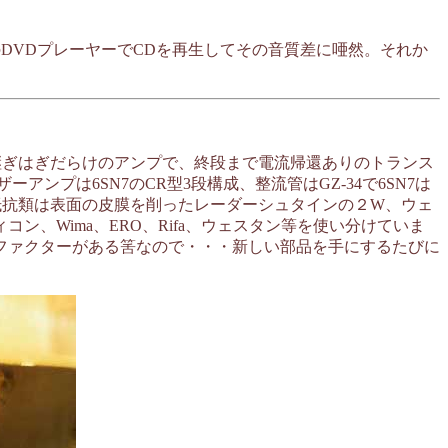
のDVDプレーヤーでCDを再生してその音質差に唖然。それか
た継ぎはぎだらけのアンプで、終段まで電流帰還ありのトランス
プは6SN7のCR型3段構成、整流管はGZ-34で6SN7は
抵抗類は表面の皮膜を削ったレーダーシュタインの２W、ウェ
、Wima、ERO、Rifa、ウェスタン等を使い分けていま
ファクターがある筈なので・・・新しい部品を手にするたびに