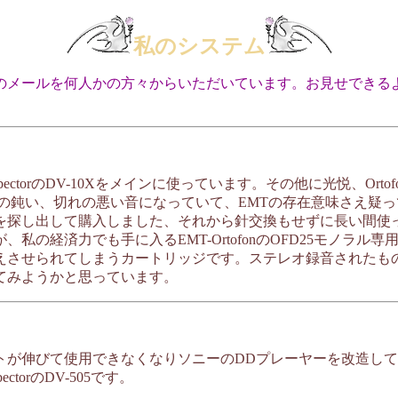
私のシステム
のメールを何人かの方々からいただいています。お見せできる
ctorのDV-10Xをメインに使っています。その他に光悦、Ortofo
りの鈍い、切れの悪い音になっていて、EMTの存在意味さえ疑
し出して購入しました、それから針交換もせずに長い間使っていま
の経済力でも手に入るEMT-OrtofonのOFD25モノラル専
えさせられてしまうカートリッジです。ステレオ録音されたも
てみようかと思っています。
トが伸びて使用できなくなりソニーのDDプレーヤーを改造し
orのDV-505です。