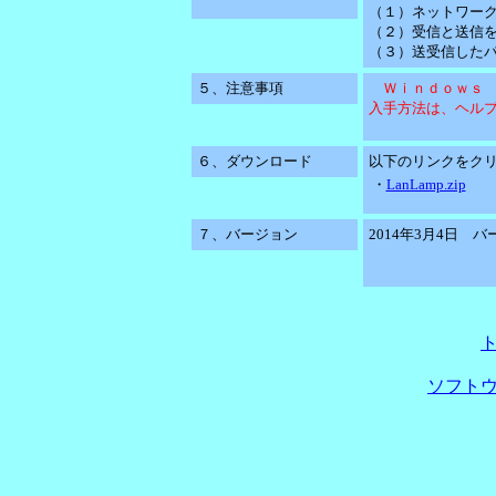
（１）ネットワー
（２）受信と送信
（３）送受信した
５、注意事項
Ｗｉｎｄｏｗｓ 
入手方法は、ヘル
６、ダウンロード
以下のリンクをク
・
LanLamp.zip
７、バージョン
2014年3月4日 バー
ソフト