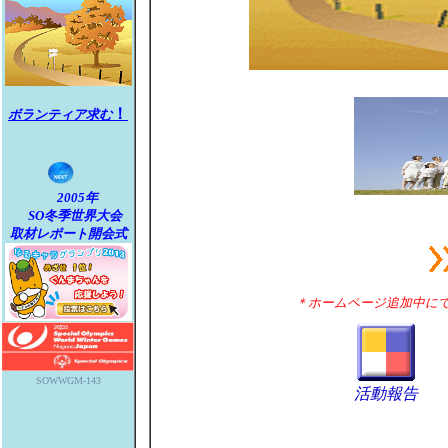
！
ボランティア求む
2005年
SO冬季世界大会
取材レポート開会式
＊ホームページ追加中に
SOWWGM-143
活動報告