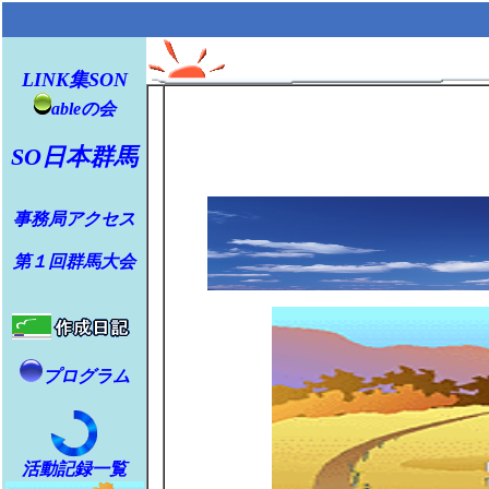
LINK集
SON
ableの会
SO日本群馬
事務局アクセス
第１回群馬大会
プログラム
活動記録一覧