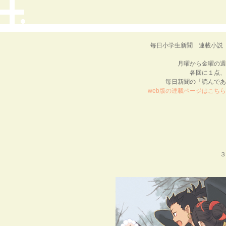
毎日小学生新聞 連載小説
月曜から金曜の週
各回に１点、
毎日新聞の「読んであ
web版の連載ページはこちら
３