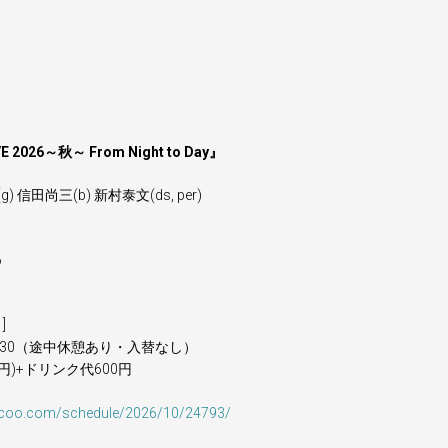
VE 2026～秋～ From Night to Day』
) 信田尚三(b) 新村泰文(ds, per)
6
）
]
19:30（途中休憩あり・入替なし）
0円)+ドリンク代600円
-coo.com/schedule/2026/10/24793/