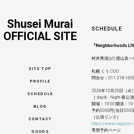
Shusei Murai
SCHEDULE
OFFICIAL SITE
『Neighborhoods LI
村井秀清(pf) 曽山良一(g
SITE TOP
札幌 くう COO
問合せ：011-218-165
PROFILE
2026年10月20日（火
SCHEDULE
［ day① - Night-夜公演 
開場：19:00 開演：
BLOG
予約5000円(当日550
［公演リンク］
CONTACT
https://www.sapporo
専用予約ページ
GOODS