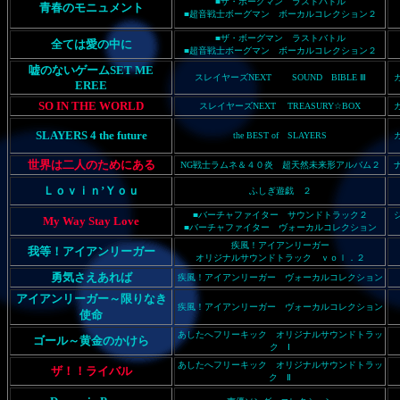
■ザ・ボーグマン ラストバトル
青春のモニュメント
■
超音戦士ボーグマン ボーカルコレクション２
■ザ・ボーグマン ラストバトル
全ては愛の中に
■
超音戦士ボーグマン ボーカルコレクション２
嘘のないゲームSET ME
スレイヤーズNEXT SOUND BIBLE Ⅲ
EREE
SO IN THE WORLD
スレイヤーズNEXT TREASURY☆BOX
SLAYERS 4 the future
the BEST of SLAYERS
世界は二人のためにある
NG戦士ラムネ＆４０炎 超天然未来形アルバム２
Ｌｏｖｉｎ’Ｙｏｕ
ふしぎ遊戯 ２
■バーチャファイター サウンドトラック２
My Way Stay Love
■バーチャファイター ヴォーカルコレクション
疾風！アイアンリーガー
我等！アイアンリーガー
オリジナルサウンドトラック ｖｏｌ．２
勇気さえあれば
疾風！アイアンリーガー ヴォーカルコレクション
アイアンリーガー～限りなき
疾風！アイアンリーガー ヴォーカルコレクション
使命
あしたへフリーキック オリジナルサウンドトラッ
ゴール～黄金のかけら
ク Ⅰ
あしたへフリーキック オリジナルサウンドトラッ
ザ！！ライバル
ク Ⅱ