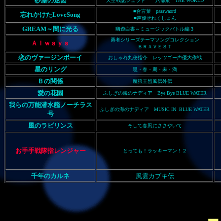
砂塵の迷図
天空戦記シュラト 八部衆 THE WORLD
■合言葉 passwaord
忘れかけたLoveSong
■声優せれくしょん
GREAM～闇に光る
幽遊白書～ミュージックバトル編３
勇者シリーズテーマソングコレクション
Ａｌｗａｙｓ
ＢＲＡＶＥＳＴ
恋のヴァージンボーイ
おしゃれ丸秘指令 レッツゴー声優大作戦
星のリング
思・春・期・未・満
Ｂの関係
魔狼王烈風伝外伝
愛の花園
ふしぎの海のナディア Bye Bye BLUE WATER
我らの万能潜水艦ノーチラス
ふしぎの海のナディア MUSIC IN BLUE WATER
号
風のラビリンス
そして春風にささやいて
お手手戦隊指レンジャー
とっても！ラッキーマン！２
千年のカルネ
風雲カブキ伝