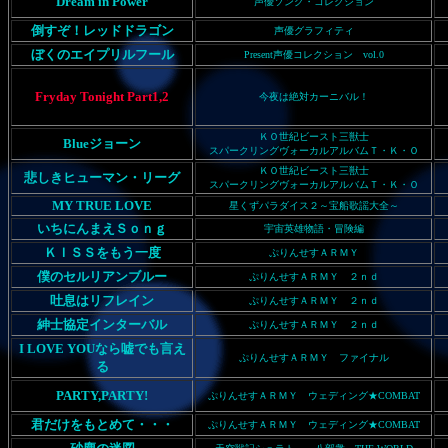
Dream in Power
声優ソング・コレクション
倒すぞ！レッドドラゴン
声優グラフィティ
ぼくのエイプリルフール
Present声優コレクション vol.0
Fryday Tonight Part1,2
今夜は絶対カーニバル！
ＫＯ世紀ビースト三獣士
Blueジョーン
スパークリングヴォーカルアルバムＴ・Ｋ・Ｏ
ＫＯ世紀ビースト三獣士
悲しきヒューマン・リーグ
スパークリングヴォーカルアルバムＴ・Ｋ・Ｏ
MY TRUE LOVE
星くずパラダイス２～宝船歌謡大全～
いちにんまえＳｏｎｇ
宇宙英雄物語・冒険編
ＫＩＳＳをもう一度
ぷりんせすＡＲＭＹ
僕のセルリアンブルー
ぷりんせすＡＲＭＹ ２ｎｄ
吐息はリフレイン
ぷりんせすＡＲＭＹ ２ｎｄ
紳士協定インターバル
ぷりんせすＡＲＭＹ ２ｎｄ
I LOVE YOUなら嘘でも言え
ぷりんせすＡＲＭＹ ファイナル
る
PARTY,PARTY!
ぷりんせすＡＲＭＹ ウェディング★COMBAT
君だけをもとめて・・・
ぷりんせすＡＲＭＹ ウェディング★COMBAT