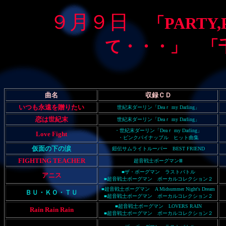
９月９日
「PARTY
て・・・」 「
曲名
収録ＣＤ
いつも永遠を贈りたい
世紀末ダーリン「Deaｒ my Darling」
恋は世紀末
世紀末ダーリン「Deaｒ my Darling」
・世紀末ダーリン「Deaｒ my Darling」
Love Fight
・ピンクパイナップル ヒット曲集
仮面の下の涙
鎧伝サムライトルーパー BEST FRIEND
FIGHTING TEACHER
超音戦士ボーグマンⅢ
■ザ・ボーグマン ラストバトル
アニス
■
超音戦士ボーグマン ボーカルコレクション２
■超音戦士ボーグマン A Midsummer Night's Dream
ＢＵ・ＫＯ・ＴＵ
■
超音戦士ボーグマン ボーカルコレクション２
■超音戦士ボーグマン LOVERS RAIN
Rain Rain Rain
■
超音戦士ボーグマン ボーカルコレクション２