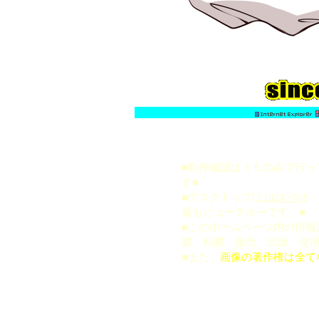
■動作確認はＩＥのみで行っています
す■
■デスクトップは
1024×768
・
最もビューテホーです。■
■このホームページ内の情報
製、転載、販売、出版、使用
■また
、
画像の著作権は全て