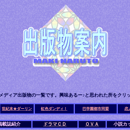
メディア出版物の一覧です。興味あるー♪と思われた所をクリ
世紀末★ダーリン
虹色ダンディ！
巴学園都市同盟
恋
掲載誌紹介
ドラマＣＤ
ＯＶＡ
小説カ