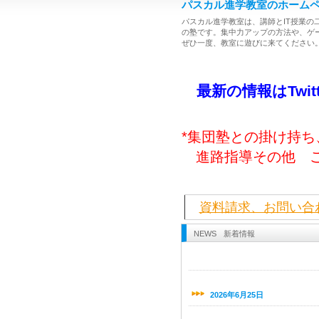
パスカル進学教室のホーム
パスカル進学教室は、講師とIT授業の
の塾です。集中力アップの方法や、ゲ
ぜひ一度、教室に遊びに来てください
最新の情報はTwit
*集団塾との掛け持
進路指導その他 ご
資料請求、お問い合
NEWS
新着情報
2026年6月25日