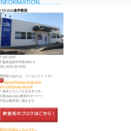
INFORMATION
パスカル進学教室
〒297-0037
千葉県茂原市早野2991-3
TEL.0475-25-4760
質問等があれば、メールにてどうぞ！
pascal@dream.email.ne.jp
jg4y-yb@asahi-net.or.jp
＊基本どちらでも大丈夫です。
上段(pascal)は教室のオーナー
下段は教室長に届きます。
塾内の写真はこちらです。