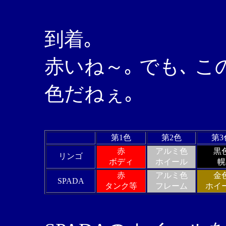
到着｡
赤いね～｡ でも､ こ
色だねぇ｡
第1色
第2色
第3
赤
アルミ色
黒
リンゴ
ボディ
ホイール
幌
赤
アルミ色
金
SPADA
タンク等
フレーム
ホイ