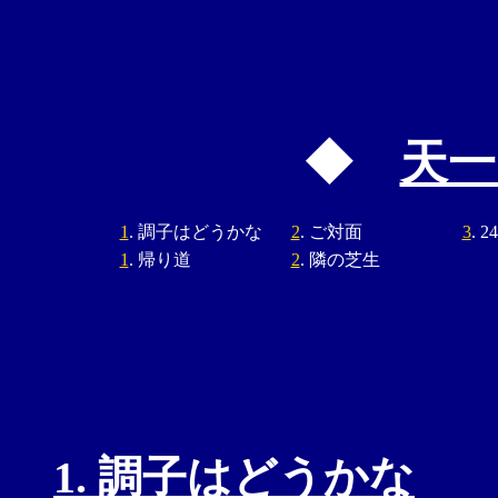
◆
天一
1
. 調子はどうかな
2
. ご対面
3
. 2
1
. 帰り道
2
. 隣の芝生
1. 調子はどうかな