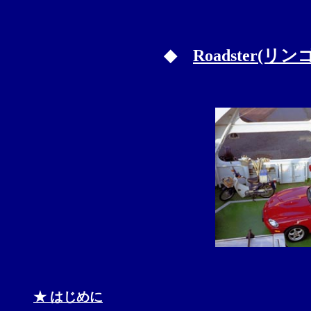
◆
Roadster(リ
★ はじめに