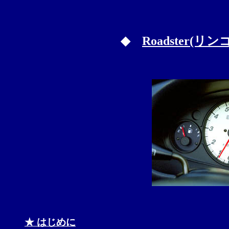
◆
Roadster(リ
★ はじめに