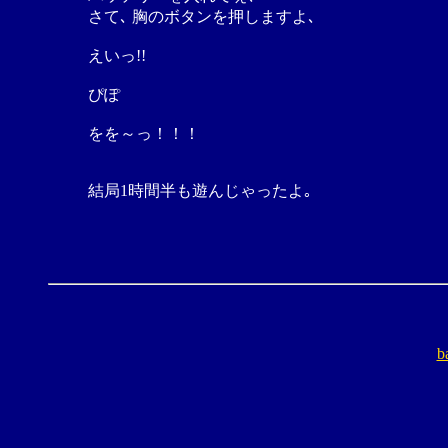
さて､ 胸のボタンを押しますよ､
えいっ!!
ぴぽ
をを～っ！！！
結局1時間半も遊んじゃったよ｡
b