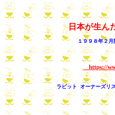
日本が生ん
１９９８年２月
https://ww
ラビット オーナーズリ