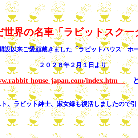
だ世界の名車「ラビットスクー
開設以来ご愛顧戴きました「ラビットハウス　ホ
   ２０２６年２月１日より 
w.rabbit-house-japan.com/index.htm
と
スト、ラビット紳士、淑女録も復活しましたので引