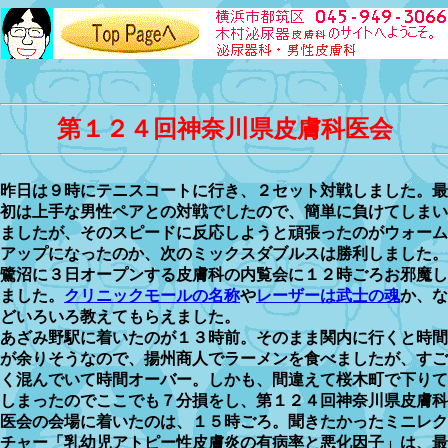
第１２４回神奈川県皮膚科医会
昨日は９時にテニスコートに行き、２セット対戦しました。最
初は上手な男性ペアとの対戦でしたので、簡単に負けてしまい
ましたが、そのスピードに反応しようと頑張ったのがウォーム
アップになったのか、次のミックスダブルスは勝利しました。
鷺沼に３日オープンする皮膚科の内覧会に１２時ごろお邪魔し
ました。
クリニックモールの名称
や
レーザーは武士の魂
か、な
どいろいろ教えてもらえました。
あざみ野駅に着いたのが１３時前。そのまま関内に行くと時間
が余りそうなので、揚州商人でラーメンを食べましたが、すご
く混んでいて時間オーバー。しかも、間違えて桜木町で下りて
しまったのでここでも７分損をし、第１２４回神奈川県皮膚科
医会の会場に着いたのは、１５時ごろ。聞きたかったミニレク
チャー「乳幼児アトピー性皮膚炎の有病率と悪化因子」は、最