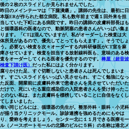
後の２枚のスライドしか見られませんでした。
昨日のメインテーマは「下腿潰瘍」。講師の先生は、最初に日
本版ERが作られた都立病院。私も数年前まで週１回外来を担
当していた下町にある病院です。昨日の講師の皮膚科部長はも
と循環器科の医者なので、動脈閉塞の患者さんがいっぱい集ま
ります。「CTは混んでいますが、私がオーダーした検査は大
体所見があるので、優先してとってもらえます」。そうでしょ
う。必要ない検査を次々オーダーする内科研修医がCT室を麻
痺させています。検査を担当する放射線科医も、意味のある検
査をオーダーしてくれる医者を優先するのです。
棒屋（超音波
検査下請け医）
だった私にはよく分かります。
腐りかけた足、すぐ切断しないと患者さんは死んでしまいま
す。すごいスライドをいっぱい見させられ、すごく勉強になっ
た反面、開業前に皮膚科外来で患者さんを見させていただいた
だけで、死にいたる重症感染症の入院患者さんを受け持ったこ
とのない私は、また皮膚科を標榜していることに自信をなくし
てしまいました。
幸い同じビルには、循環器の先生が。整形外科・眼科・小児科
が揃う当クリニックモール。診診連携を強めるためにもやは
り、愛称を考えましょう。センター北に１１月できる医療モー
ル（ノースポートモールの北隣のビルに５科）の名称は港北メ