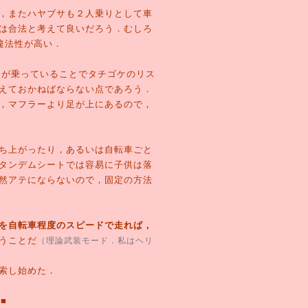
，またハヤブサも２人乗りとして車
は合法と考えて良いだろう．むしろ
違法性が高い．
トが乗っていることでタチゴケのリス
えておかねばならない点であろう．
，マフラーより足が上にあるので，
ち上がったり，あるいは自転車ごと
タンデムシートでは容易に子供は落
然アテにならないので，固定の方法
を自転車程度のスピードで走れば，
うことだ
（理論武装モード．私はヘリ
索し始めた．
■