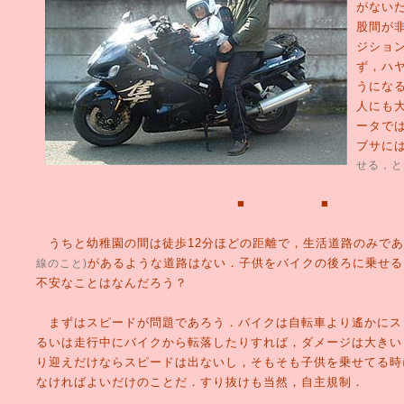
がない
股間が
ジショ
ず，ハ
うにな
人にも
ータで
ブサに
せる，と
■ ■ 
うちと幼稚園の間は徒歩12分ほどの距離で，生活道路のみであ
があるような道路はない．子供をバイクの後ろに乗せる
線のこと)
不安なことはなんだろう？
まずはスピードが問題であろう．バイクは自転車より遙かにス
るいは走行中にバイクから転落したりすれば，ダメージは大きい
り迎えだけならスピードは出ないし，そもそも子供を乗せてる時
なければよいだけのことだ．すり抜けも当然，自主規制．