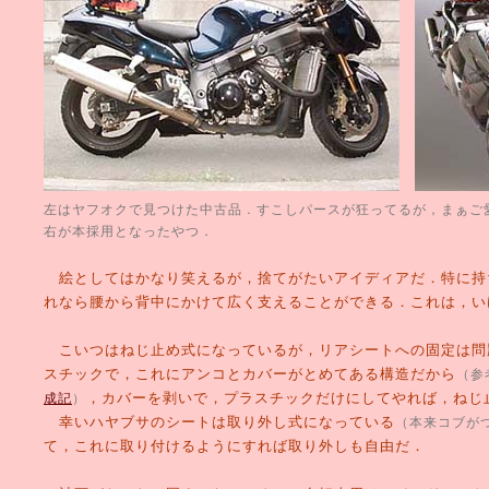
左はヤフオクで見つけた中古品．すこしパースが狂ってるが，まぁご
右が本採用となったやつ．
絵としてはかなり笑えるが，捨てがたいアイディアだ．特に持
れなら腰から背中にかけて広く支えることができる．これは，い
こいつはねじ止め式になっているが，リアシートへの固定は問
スチックで，これにアンコとカバーがとめてある構造だから
（参
，カバーを剥いで，プラスチックだけにしてやれば，ねじ
成記
）
幸いハヤブサのシートは取り外し式になっている
（本来コブが
て，これに取り付けるようにすれば取り外しも自由だ．