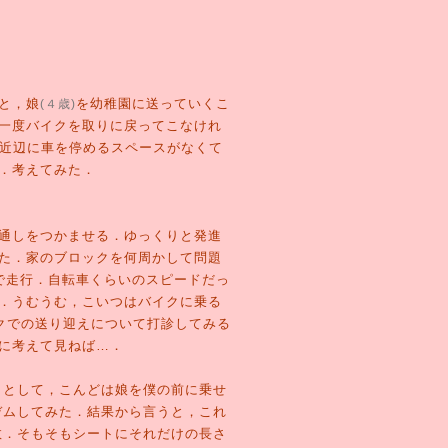
と，娘
を幼稚園に送っていくこ
(４歳)
一度バイクを取りに戻ってこなけれ
近辺に車を停めるスペースがなくて
．考えてみた．
通しをつかませる．ゆっくりと発進
た．家のブロックを何周かして問題
で走行．自転車くらいのスピードだっ
．うむうむ，こいつはバイクに乗る
クでの送り迎えについて打診してみる
に考えて見ねば…．
として，こんどは娘を僕の前に乗せ
デムしてみた．結果から言うと，これ
敗．そもそもシートにそれだけの長さ