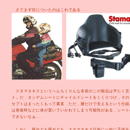
さてまず目についたのはこれである．
スタマタキスというへんちくりんな名前のこの製品は平たく言
ト」だ．タンデムシートにチャイルドシートをくくりつけ，その
セプトはまったくもって素直．ただ，腰だけで支えるという仕組
は発進時などに体が置いていかれてしまう可能性がある．シート
できないなぁ…．
しかし，探せども探せども，スタマタキス以外に一向に子供を