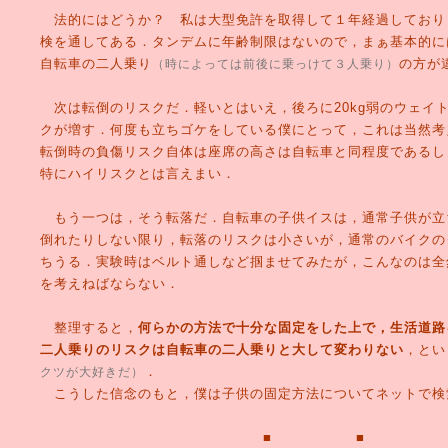
法的にはどうか？ 私は大型免許を取得して１年経過しており
検を通してある．タンデムに年齢制限はないので，まぁ基本的に
自転車の二人乗り
の方が
（時によっては前後に乗っけて３人乗り）
次は転倒のリスクだ．軽いとはいえ，後ろに20kg弱のウェイ
クが増す．何度も立ちゴケをしている僕にとって，これは当然考
転倒時の負傷リスク自体は座席の高さは自転車と同程度であるし
特にハイリスクとは言えまい．
もう一つは，そう転落だ．自転車の子供イスは，通常子供が立
倒れたりしない限り，転落のリスクは小さいが，通常のバイクの
ちうる．実験時はベルト通しなど掴ませてみたが，こんなのは全
を考えねばならない．
整理すると，
何らかの方法で十分な固定をした上で，生活道路
二人乗りのリスクは自転車の二人乗りと大して変わりない
，とい
．
クツが大好きだ）
こうした信念のもと，僕は子供の固定方法についてネットで検
■ ■ 