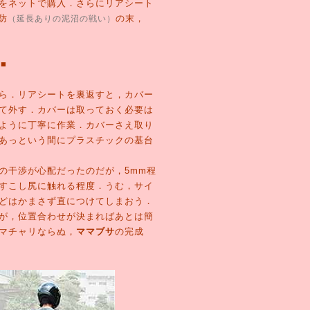
をネットで購入．さらにリアシート
防
の末，
（延長ありの泥沼の戦い）
■
ら．リアシートを裏返すと，カバー
て外す．カバーは取っておく必要は
ように丁寧に作業．カバーさえ取り
あっという間にプラスチックの基台
の干渉が心配だったのだが，5mm程
すこし尻に触れる程度．うむ，サイ
どはかまさず直につけてしまおう．
が，位置合わせが決まればあとは簡
マチャリならぬ，
ママブサ
の完成