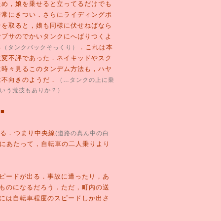
ため，娘を乗せると立ってるだけでも
非常にきつい．さらにライディングポ
ンを取ると，娘も同様に伏せねばなら
ヤブサのでかいタンクにへばりつくよ
る
．これは本
（タンクバックそっくり）
大変不評であった．ネイキッドやスク
は時々見るこのタンデム方法も，ハヤ
は不向きのようだ．
（…タンクの上に乗
いう荒技もありか？）
■
る．つまり中央線
(道路の真ん中の白
にあたって，自転車の二人乗りより
ピードが出る．事故に遭ったり，あ
ものになるだろう．ただ，町内の送
には自転車程度のスピードしか出さ