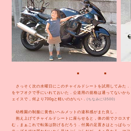
■ ■ 
さっそく次の水曜日にこのチャイルドシートを試用してみた．
をヤフオクで手にいれておいた．公道用の規格は通ってないから
ェイスで，何より700gと軽いのがいい．
(ちなみに\3500)
幼稚園の制服に黄色いヘルメットの違和感がまた良し．
抱え上げてチャイルドシートに座らせると，体の前でクロスす
む，まぁこれで転落は防げるだろう．付属の足置きはとっぱらっ