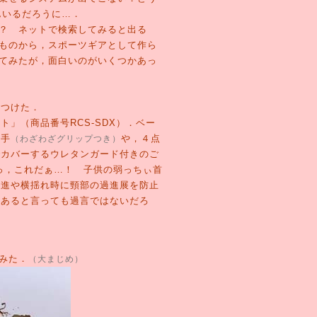
んいるだろうに…．
？ ネットで検索してみると出る
ものから，スポーツギアとして作ら
てみたが，面白いのがいくつかあっ
つけた．
」（商品番号RCS-SDX）．ベー
ち手
や，４点
（わざわざグリップつき）
でカバーするウレタンガード付きのご
っ，これだぁ…！ 子供の弱っちぃ首
発進や横揺れ時に頸部の過進展を防止
にあると言っても過言ではないだろ
みた．
（大まじめ）