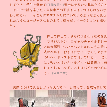
してだ？ 子供を乗せて
安全に走りたい親はたくさ
(可能な限り)
そこで一計を案じた．自転車用の子供イスは，つけられないか
わ，出るわ…．そこらのママチャリについているようなよく見る
れたようなゴージャスなものまで，様々だ．オークションも覗い
た．
探して探して，さらに良さそうなのを見
ブリジストン「ロイヤルチャイルドシート
スは金属製で，バーハンドルのような持
式のベルト，おまけにサイドからリアま
ついヘッドレストまで付いている． こ
に，軽いとはいえヘルメットは負担だ．
してくれるヘッドレストはバイクのため
う．
（過言です）
実際につけて見るとどうなんだろう…と思って，合成写真して