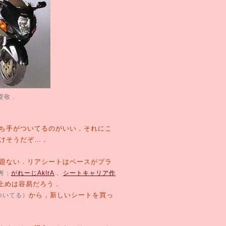
愛敬．
ち手がついてるのがいい．それにこ
けそうだぞ…．
題ない．リアシートはベースがプラ
考：
がれーじAk!rA
，
シートキャリア作
止めは容易だろう．
から，新しいシートを買っ
ついてる）