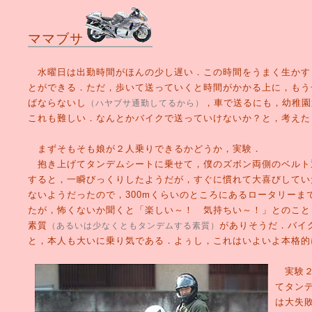
ママブサ
水曜日は出勤時間がほんの少し遅い．この時間をうまく生かす
とができる．ただ，歩いて送っていくと時間がかかる上に，もう
ばならないし
，車で送るにも，幼稚園
（ハヤブサ通勤してるから）
これも難しい．なんとかバイクで送っていけないか？と，考えた
まずそもそも娘が２人乗りできるかどうか，実験．
抱き上げてタンデムシートに乗せて，僕のズボン両側のベルト
すると，一瞬びっくりしたようだが，すぐに慣れて大喜びしてい
ないようだったので，300mくらいのところにあるロータリーま
たが，怖くないか聞くと「楽しい～！ 気持ちい～！」とのこと
素質
がありそうだ．バイ
（あるいは少なくともタンデムする素質）
と，本人も大いに乗り気である．よぅし，これはいよいよ本格的
実験２
てタン
は大失