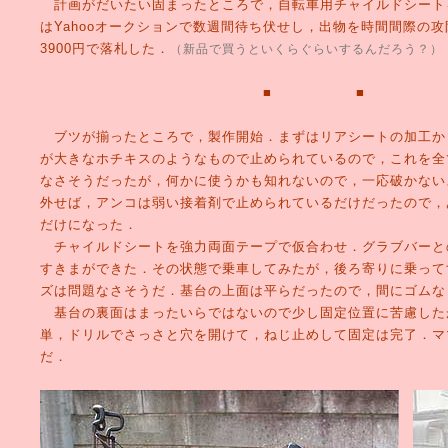
計画がだいたい固まったところで，自転車用チャイルドシート
はYahooオークションで数週間待ち伏せし，出物を時間間際の攻
3900円で落札した．
（新品で買うといくらぐらいするんだろう？）
■ ■ 
ブツが揃ったところで，製作開始．まずはリアシートの加工か
が大きなホチキスのようなもので止められているので，これを全
なさそうだったが，何かに使うかも知れないので，一応破かない
外せば，アンコは弱い接着剤で止められているだけだったので，
だけになった．
チャイルドシートを強力両面テープで仮合わせ．グラブバーと
すきまができた．その状態で乗車してみたが，後ろ寄りに乗って
ズは問題なさそうだ．基台の上面は平らだったので，間にゴムな
基台の裏面はまったいらではないので少し固定位置に苦慮した
単，ドリルでさっさと穴を開けて，ねじ止めして固定は完了．マ
だ．