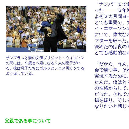
「ナンバー１で
った―――６年
よそ２カ月間ヨ
とても重要で、
イ・エマーソン
にいて、偉大な
フターを破った
決めたのは夜の
とても感動的な
サンプラスと妻の女優ブリジット・ウィルソン
の間には、９歳と６歳になる２人の息子がい
「だから、うん
る。彼は息子たちにゴルフとテニス両方をする
会で勝つ事、そ
よう促している。
実現するために
たんだ。僕はと
の性格からして
だった。それで
録を破り、そし
なりたいと感じ
父親である事について