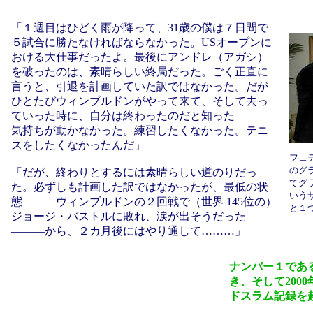
「１週目はひどく雨が降って、31歳の僕は７日間で
５試合に勝たなければならなかった。USオープンに
おける大仕事だったよ。最後にアンドレ（アガシ）
を破ったのは、素晴らしい終局だった。ごく正直に
言うと、引退を計画していた訳ではなかった。だが
ひとたびウィンブルドンがやって来て、そして去っ
ていった時に、自分は終わったのだと知った―――
気持ちが動かなかった。練習したくなかった。テニ
スをしたくなかったんだ」
フェ
のグ
「だが、終わりとするには素晴らしい道のりだっ
てグ
た。必ずしも計画した訳ではなかったが、最低の状
いう
態―――ウィンブルドンの２回戦で（世界 145位の）
と１
ジョージ・バストルに敗れ、涙が出そうだった
―――から、２カ月後にはやり通して………」
ナンバー１であ
き、そして200
ドスラム記録を