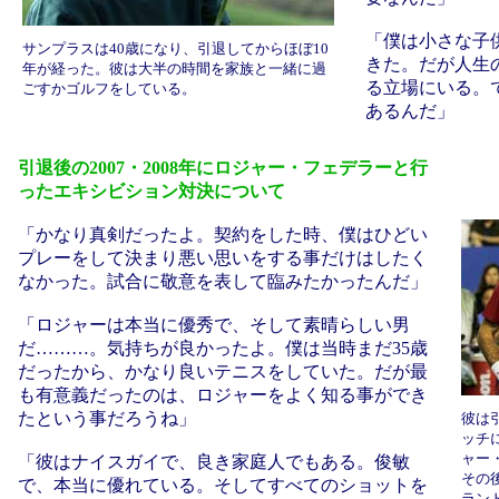
「僕は小さな子
サンプラスは40歳になり、引退してからほぼ10
きた。だが人生
年が経った。彼は大半の時間を家族と一緒に過
る立場にいる。
ごすかゴルフをしている。
あるんだ」
引退後の2007・2008年にロジャー・フェデラーと行
ったエキシビション対決について
「かなり真剣だったよ。契約をした時、僕はひどい
プレーをして決まり悪い思いをする事だけはしたく
なかった。試合に敬意を表して臨みたかったんだ」
「ロジャーは本当に優秀で、そして素晴らしい男
だ………。気持ちが良かったよ。僕は当時まだ35歳
だったから、かなり良いテニスをしていた。だが最
も有意義だったのは、ロジャーをよく知る事ができ
たという事だろうね」
彼は
ッチ
ャー
「彼はナイスガイで、良き家庭人でもある。俊敏
その
で、本当に優れている。そしてすべてのショットを
ラン