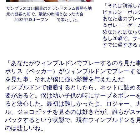
「それは消滅し
サンプラスは14回目のグランドスラム優勝を地
ビョルン・ボル
元の観客の前で、最後の出場となった大会
あなた達のプレ
――2002年USオープン――で果たした。
＆ボレー・ゲー
めなければならな
もし20歳で、
すでに遅すぎる
「あなたがウィンブルドンでプレーするのを見た
ボリス（ベッカー）がウィンブルドンでプレーす
を見た事、それが僕に強い影響を与えたんだ――
ィンブルドンで優勝するとしたら、ネットに詰め
要があると。僕は幼い子供の時にサーブ＆ボレー
ると決心した。最初は難しかったよ。ロジャー、
ル、ジョコビッチを見るのは好きだが、誰もがス
バックするという状態で、現在ウィンブルドンを
のは悲しいね」