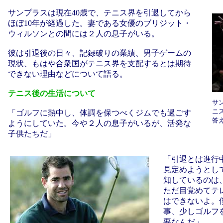
サンプラスは現在40歳で、テニス界を引退してから
ほぼ10年が経過した。妻である女優のブリジット・
ウィルソンとの間には２人の息子がいる。
彼は引退後の日々、記録破りの業績、男子ゲームの
現状、もはや合衆国がテニス界を支配するとは期待
できない理由などについて語る。
テニス後の生活について
サ
ニ
「ゴルフに熱中し、体調を保つべくジムでも過ごす
答
ようにしていた。今や２人の息子がいるが、活発な
子供たちだ」
「引退とは進行
見定めようとし
知しているのは
ただ目覚めてテ
はできないよ。
事、少しゴルフ
要なんだ」