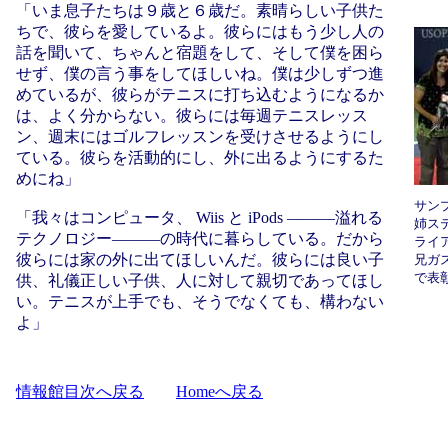
「いま息子たちは９歳と６歳だ。素晴らしい子供た
ちで、彼らを愛しているよ。彼らにはもう少し人の
話を聞いて、ちゃんと宿題をして、そして僕を困ら
せず、僕の言う事をしてほしいね。僕は少しずつ進
めているが、彼らがテニスに打ち込むようになるか
は、よく分からない。彼らには毎週テニスレッス
ン、週末にはゴルフレッスンを受けさせるようにし
ている。彼らを活動的にし、外に出るようにするた
めにね」
サン
「我々はコンピュータ、 Wiis と iPods ―――溢れる
姉ス
テクノロジー―――の時代に暮らしている。だから
ライ
彼らには家の外に出てほしいんだ。彼らには良い子
兄ガ
で表
供、礼儀正しい子供、人に対して親切であってほし
い。テニスが上手でも、そうでなくても、構わない
よ」
情報館目次へ戻る
Homeへ戻る