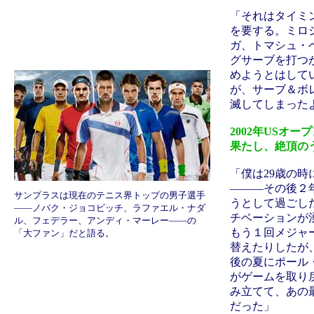
「それはタイミ
を要する。ミロシ
ガ、トマシュ・
グサーブを打つ
めようとはして
が、サーブ＆ボ
滅してしまった
2002年USオ
果たし、絶頂の
「僕は29歳の
―――その後２
サンプラスは現在のテニス界トップの男子選手
うとして過ごし
――ノバク・ジョコビッチ、ラファエル・ナダ
チベーションが
ル、フェデラー、アンディ・マーレー――の
もう１回メジャ
「大ファン」だと語る。
替えたりしたが
後の夏にポール
がゲームを取り
み立てて、あの
だった」