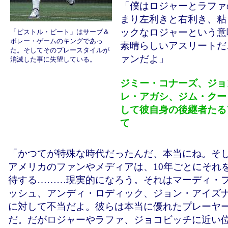
「僕はロジャーとラファ
まり左利きと右利き、粘
ックなロジャーという意
「ピストル・ピート」はサーブ＆
ボレー・ゲームのキングであっ
素晴らしいアスリートだ
た。そしてそのプレースタイルが
ァンだよ」
消滅した事に失望している。
ジミー・コナーズ、ジョ
レ・アガシ、ジム・クー
して彼自身の後継者たる
て
「かつてが特殊な時代だったんだ、本当にね。そ
アメリカのファンやメディアは、10年ごとにそれ
待する………現実的になろう。それはマーディ・
ッシュ、アンディ・ロディック、ジョン・アイズ
に対して不当だよ。彼らは本当に優れたプレーヤ
だ。だがロジャーやラファ、ジョコビッチに近い