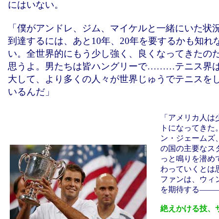
にはいない。
「僕がアンドレ、ジム、マイケルと一緒にいた状
到達するには、あと10年、20年を要するかも知れ
い。全世界的にもう少し強く、良くなってきたの
思うよ。男たちは皆ハングリーで………テニス界
大して、より多くの人々が世界じゅうでテニスを
いるんだ」
「アメリカ人は
トになってきた
ン・ジェームズ
の国の主要なス
っと鳴りを潜め
わっていくとは
ファンは、ウィ
を期待する――
絶えかける技、