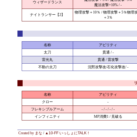
ウィザードランス
魔法攻撃+10% / -
物理攻撃＋10％ / 物理攻撃＋5％物理
ナイトランサー【2】
＋3％
名称
アビリティ
太刀
貫通 / -
雷光丸
貫通 / 雷攻撃
不動の太刀
沈黙攻撃改/石化攻撃改/ -
名称
アビリティ
クロー
-
フレキシブルアーム
- / - / - / -
インフィニティ
MP消費1 / 見破る
Created by まな
/
▲
10-FF いっしょにTALK！