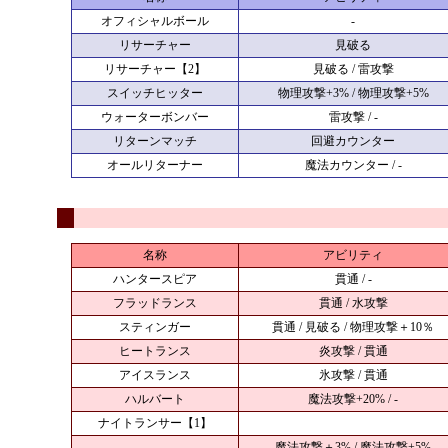
オフィシャルボール
-
リサーチャー
見破る
リサーチャー【2】
見破る / 雷攻撃
スイッチヒッター
物理攻撃+3% / 物理攻撃+5%
ウォーターボンバー
雷攻撃 / -
リターンマッチ
回避カウンター
オールリターナー
魔法カウンター / -
名称
アビリティ
ハンタースピア
貫通 / -
フラッドランス
貫通 / 水攻撃
スティンガー
貫通 / 見破る / 物理攻撃＋10％
ヒートランス
炎攻撃 / 貫通
アイスランス
氷攻撃 / 貫通
ハルバート
魔法攻撃+20% / -
ナイトランサー【1】
魔法攻撃＋3% / 魔法攻撃+5%