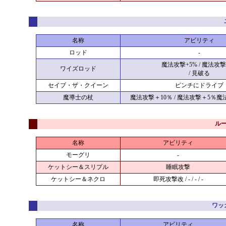
名称
アビリティ
ロッド
-
魔法攻撃+5% / 魔法攻撃
ワイズロッド
/ 見破る
セイブ・ザ・クイーン
ピンチにドライブ
魔導士の杖
魔法攻撃＋10％ / 魔法攻撃＋5％魔法
ル
名称
アビリティ
モーグリ
-
ケットシー＆スリプル
睡眠攻撃
ケットシー＆ネクロ
即死攻撃改 / - / - / -
ワッ
名称
アビリティ