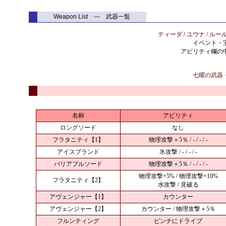
Weapon List --- 武器一覧
ティーダ
/
ユウナ
/
ルー
イベント・
アビリティ欄の
七曜の武器
名称
アビリティ
ロングソード
なし
フラタニティ【1】
物理攻撃＋5％ / - / - / -
アイスブランド
氷攻撃 / - / - / -
バリアブルソード
物理攻撃＋5％ / - / - / -
物理攻撃+5% / 物理攻撃+10%
フラタニティ【2】
水攻撃 / 見破る
アヴェンジャー【1】
カウンター
アヴェンジャー【2】
カウンター / 物理攻撃＋5％
フルンティング
ピンチにドライブ