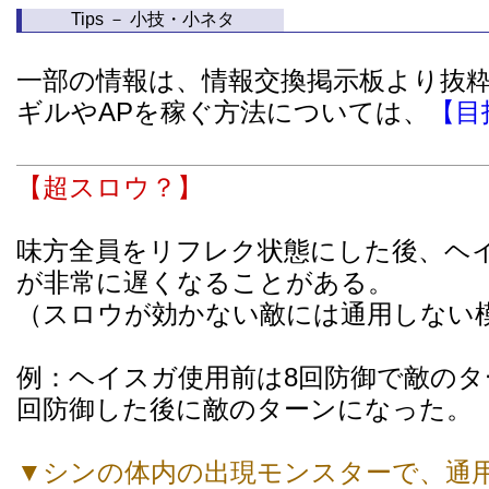
Tips － 小技・小ネタ
一部の情報は、情報交換掲示板より抜
ギルやAPを稼ぐ方法については、
【目
【超スロウ？】
味方全員をリフレク状態にした後、ヘ
が非常に遅くなることがある。
（スロウが効かない敵には通用しない
例：ヘイスガ使用前は8回防御で敵のタ
回防御した後に敵のターンになった。
▼シンの体内の出現モンスターで、通