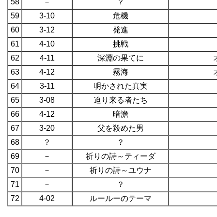
58
－
？
59
3-10
危機
60
3-12
発進
61
4-10
挑戦
62
4-11
深淵の果てに
63
4-12
霧海
64
3-11
明かされた真実
65
3-08
迫り来る者たち
66
4-12
暗澹
67
3-20
父を殺めた男
68
？
？
69
－
祈りの詩～ティーダ
70
－
祈りの詩～ユウナ
71
－
？
72
4-02
ルールーのテーマ