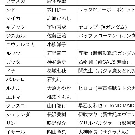
ブラスカ
鈴木琢磨
シド
坂口候一
ラッタorアーボ（ポケッ
マイカ
岩崎ひろし
キノック
宇垣秀成
ヤコップ（∀ガンダム）
ジスカル
佐藤正治
バッファローマン（キン肉
ユウナレスカ
小柳洋子
ルッツ
石野竜三
五飛（新機動戦記ガンダ
ガッタ
神谷浩史
乙幡麗（超GALS!寿蘭
ドナ
葛城七穂
関先生（おジャ魔女どれみ
バルテロ
石丸純
ルチル
大原さやか
ヒロコ（宇宙海賊ミトの
エルマ
桃森すもも
クラスコ
山口隆行
早乙女和也（HAND MAI
シェリンダ
長沢美樹
伊吹マヤ（新世紀エヴァ
リン
咲野俊介
グリルパルツァー（銀河
イサール
陶山章央
大神隊長（サクラ大戦）