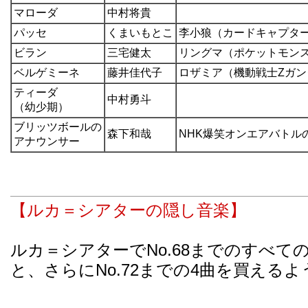
マローダ
中村将貴
パッセ
くまいもとこ
李小狼（カードキャプタ
ビラン
三宅健太
リングマ（ポケットモン
ベルゲミーネ
藤井佳代子
ロザミア（機動戦士Zガン
ティーダ
中村勇斗
（幼少期）
ブリッツボールの
森下和哉
NHK爆笑オンエアバトル
アナウンサー
【ルカ＝シアターの隠し音楽】
ルカ＝シアターでNo.68までのすべ
と、さらにNo.72までの4曲を買える