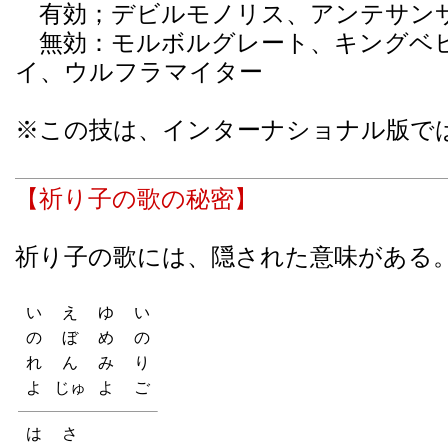
有効；デビルモノリス、アンテサン
無効：モルボルグレート、キングベヒ
イ、ウルフラマイター
※この技は、インターナショナル版で
【祈り子の歌の秘密】
祈り子の歌には、隠された意味がある
い
え
ゆ
い
の
ぼ
め
の
れ
ん
み
り
よ
じゅ
よ
ご
は
さ