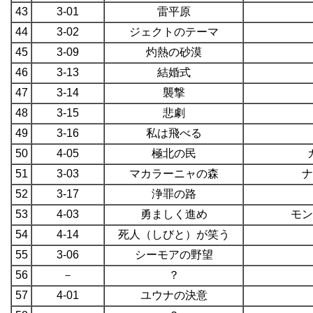
43
3-01
雷平原
44
3-02
ジェクトのテーマ
45
3-09
灼熱の砂漠
46
3-13
結婚式
47
3-14
襲撃
48
3-15
悲劇
49
3-16
私は飛べる
50
4-05
極北の民
51
3-03
マカラーニャの森
ナ
52
3-17
浄罪の路
53
4-03
勇ましく進め
モン
54
4-14
死人（しびと）が笑う
55
3-06
シーモアの野望
56
－
？
57
4-01
ユウナの決意