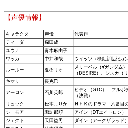
【声優情報】
キャラクタ
声優
代表作
ティーダ
森田成一
ユウナ
青木麻由子
ワッカ
中井和哉
ウイッツ（機動新世紀ガンダ
メリーベル（∀ガンダム
ルールー
夏樹リオ
（DESIRE）、シスカ（
キマリ
長克巳
ヒデオ（GTO）、フルボ
アーロン
石川英郎
（決戦）
リュック
松本まりか
ＮＨＫのドラマ「六番目
シーモア
諏訪部順一
アイン（DTエイトロン）
ジェクト
天田益男
ダイン（アークザラッド