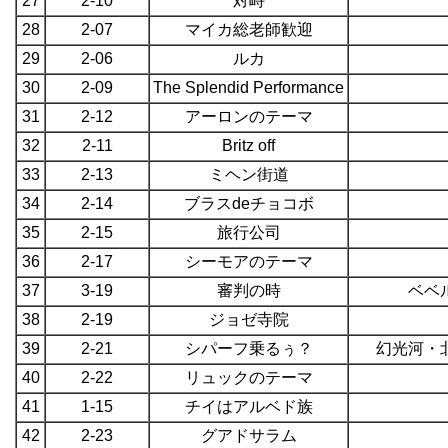
27
2-10
対峙
28
2-07
マイカ総老師歓迎
29
2-06
ルカ
30
2-09
The Splendid Performance
31
2-12
アーロンのテーマ
32
2-11
Britz off
33
2-13
ミヘン街道
34
2-14
ブラスdeチョコボ
35
2-15
旅行公司
36
2-17
シーモアのテーマ
37
3-19
審判の時
ベベ
38
2-19
ジョゼ寺院
39
2-21
シパーフ乗るぅ？
幻光河・
40
2-22
リュックのテーマ
41
1-15
チイはアルベド族
42
2-23
グアドサラム