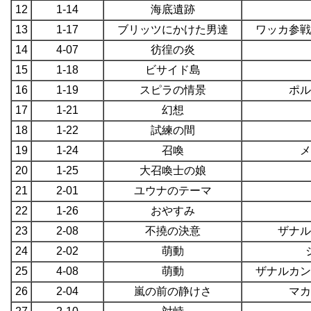
12
1-14
海底遺跡
13
1-17
ブリッツにかけた男達
ワッカ参戦
14
4-07
彷徨の炎
15
1-18
ビサイド島
16
1-19
スピラの情景
ポル
17
1-21
幻想
18
1-22
試練の間
19
1-24
召喚
メ
20
1-25
大召喚士の娘
21
2-01
ユウナのテーマ
22
1-26
おやすみ
23
2-08
不撓の決意
ザナル
24
2-02
萌動
25
4-08
萌動
ザナルカン
26
2-04
嵐の前の静けさ
マカ