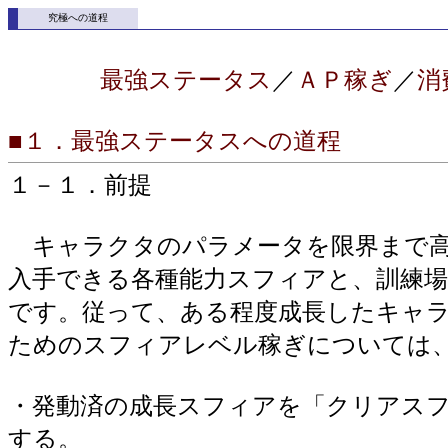
究極への道程
最強ステータス
／
ＡＰ稼ぎ
／
消
■１．最強ステータスへの道程
１－１．前提
キャラクタのパラメータを限界まで高
入手できる各種能力スフィアと、訓練
です。従って、ある程度成長したキャ
ためのスフィアレベル稼ぎについては
・発動済の成長スフィアを「クリアス
する。