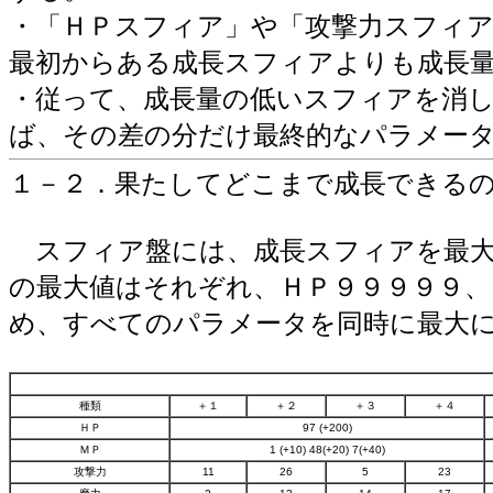
・「ＨＰスフィア」や「攻撃力スフィ
最初からある成長スフィアよりも成長
・従って、成長量の低いスフィアを消
ば、その差の分だけ最終的なパラメー
１－２．果たしてどこまで成長できる
スフィア盤には、成長スフィアを最大
の最大値はそれぞれ、ＨＰ９９９９９、
め、すべてのパラメータを同時に最大
種類
＋１
＋２
＋３
＋４
ＨＰ
97 (+200)
ＭＰ
1 (+10) 48(+20) 7(+40)
攻撃力
11
26
5
23