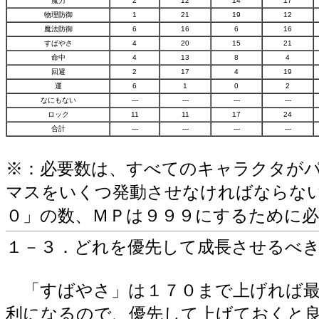
魔力
2
12
14
17
物理防御
1
21
19
12
魔法防御
6
16
6
16
すばやさ
4
20
15
21
命中
4
13
8
4
回避
2
17
4
19
運
6
1
0
2
なにもない
---
---
---
---
ロック
11
11
17
24
合計
---
---
---
---
※：必要数は、すべてのキャラクタがパ
マスをいくつ発動させなければならな
０」の数、ＭＰは９９９にするために必
１－３．どれを優先して成長させるべ
「すばやさ」は１７０まで上げれば最
利になるので、優先して上げておくと