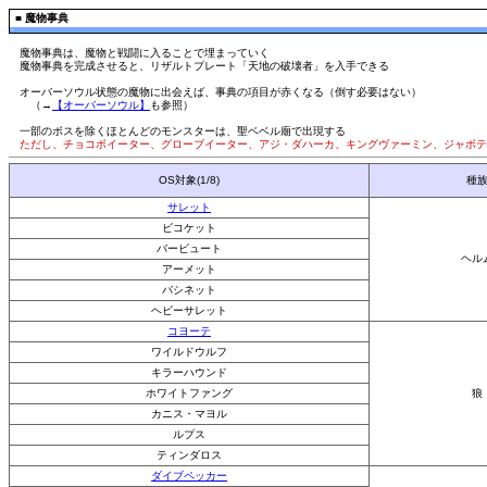
■
魔物事典
魔物事典は、魔物と戦闘に入ることで埋まっていく
魔物事典を完成させると、リザルトプレート「天地の破壊者」を入手できる
オーバーソウル状態の魔物に出会えば、事典の項目が赤くなる（倒す必要はない）
（→
【オーバーソウル】
も参照）
一部のボスを除くほとんどのモンスターは、聖ベベル廟で出現する
ただし、チョコボイーター、グローブイーター、アジ・ダハーカ、キングヴァーミン、ジャボ
OS対象(1/8)
種
サレット
ビコケット
バービュート
ヘル
アーメット
バシネット
ヘビーサレット
コヨーテ
ワイルドウルフ
キラーハウンド
ホワイトファング
狼
カニス・マヨル
ルプス
ティンダロス
ダイブペッカー