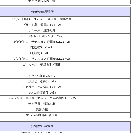
ナギ平原(S.Lv3～5)
その他の出現場所
ビサイド島(S.Lv3～5)，ナギ平原・遺跡の奥
ビサイド島・洞窟(S.Lv1～2)
ナギ平原・遺跡の奥
ビーカネル・サボテンダーの穴
ガガゼト山，ザナルカンド遺跡(S.Lv1～2)
幻光河(S.Lv1～2)
幻光河(S.Lv3～5)
ガガゼト山，ザナルカンド遺跡(S.Lv1～2)
ビーカネル・砂漠西部／南部
ガガゼト山(S.Lv3～5)
ガガゼト遺跡(S.Lv1)
マカラーニャの森(S.Lv1～2)
キノコ岩街道(S.Lv1)
ジョゼ街道，雷平原，マカラーニャの森(S.Lv1～2)
ナギ平原・遺跡の奥
異界の核
聖ベベル廟 第40層ボス
その他の出現場所