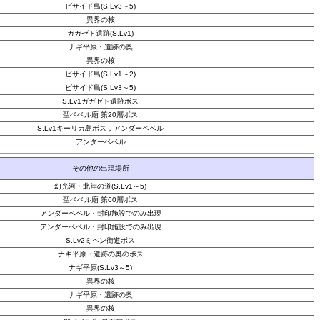
ビサイド島(S.Lv3～5)
異界の核
ガガゼト遺跡(S.Lv1)
ナギ平原・遺跡の奥
異界の核
ビサイド島(S.Lv1～2)
ビサイド島(S.Lv3～5)
S.Lv1ガガゼト遺跡ボス
聖ベベル廟 第20層ボス
S.Lv1キーリカ島ボス，アンダーベベル
アンダーベベル
その他の出現場所
幻光河・北岸の道(S.Lv1～5)
聖ベベル廟 第60層ボス
アンダーベベル・封印施設でのみ出現
アンダーベベル・封印施設でのみ出現
S.Lv2ミヘン街道ボス
ナギ平原・遺跡の奥のボス
ナギ平原(S.Lv3～5)
異界の核
ナギ平原・遺跡の奥
異界の核