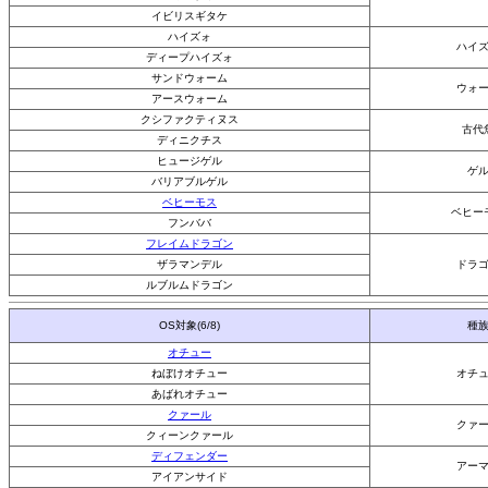
イビリスギタケ
ハイズォ
ハイ
ディープハイズォ
サンドウォーム
ウォ
アースウォーム
クシファクティヌス
古代
ディニクチス
ヒュージゲル
ゲ
バリアブルゲル
ベヒーモス
ベヒー
フンババ
フレイムドラゴン
ザラマンデル
ドラ
ルブルムドラゴン
OS対象(6/8)
種
オチュー
ねぼけオチュー
オチ
あばれオチュー
クァール
クァ
クィーンクァール
ディフェンダー
アー
アイアンサイド