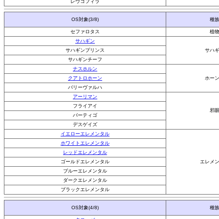
レウコフィラ
OS対象(3/8)
種
セファロタス
植
サハギン
サハギンプリンス
サハ
サハギンチーフ
ナスホルン
クアトロホーン
ホー
バリーヴァルハ
アーリマン
フライアイ
邪
バーティゴ
デスゲイズ
イエローエレメンタル
ホワイトエレメンタル
レッドエレメンタル
ゴールドエレメンタル
エレメ
ブルーエレメンタル
ダークエレメンタル
ブラックエレメンタル
OS対象(4/8)
種