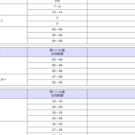
100
7～9
獣
70～74
※
ベリ
※
65～69
虫
65～69
65～69
聖ベベル廟
族
出現階層
65～69
虫
85～99
85～99
47～59
ンダー
50～59
聖ベベル廟
族
出現階層
16～19
44～46
兵
16～19
44～46
24～26
27～29