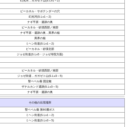
幻光河，ガガゼト山(S.Lv1～2)
ビーカネル・サボテンダーの穴
幻光河(S.Lv1～2)
ナギ平原・遺跡の奥
ビーカネル・砂漠西部／南部
ナギ平原・遺跡の奥，異界の核
異界の核
ミヘン街道(S.Lv1～2)
ビーカネル・砂漠北部
ジョゼ街道(S.Lv5・ジョゼ寺院方面)
ビーカネル・砂漠西部／南部
ジョゼ街道，ガガゼト山(S.Lv3～5)
聖ベベル廟 固定敵
ザナルカンド遺跡(S.Lv3～5)
ナギ平原・遺跡の奥
その他の出現場所
聖ベベル廟 第80層ボス
ミヘン街道(S.Lv1～2)
ミヘン街道(S.Lv3～5)