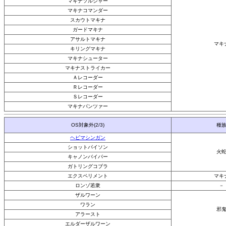
マキナソルジャー
マキナコマンダー
スカウトマキナ
ガードマキナ
アサルトマキナ
マキ
キリングマキナ
マキナシューター
マキナストライカー
Ａレコーダー
Ｒレコーダー
Ｓレコーダー
マキナパンツァー
OS対象外(2/3)
種
ヘビマシンガン
ショットパイソン
火
キャノンバイパー
ガトリングコブラ
エクスペリメント
マキ
ロンゾ若衆
－
ザルワーン
ワラン
邪
アラースト
エルダーザルワーン