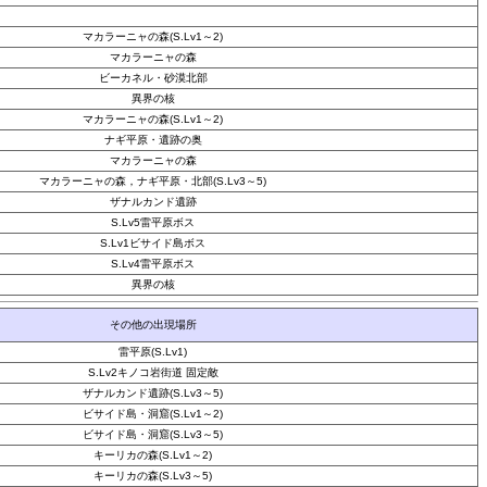
マカラーニャの森(S.Lv1～2)
マカラーニャの森
ビーカネル・砂漠北部
異界の核
マカラーニャの森(S.Lv1～2)
ナギ平原・遺跡の奥
マカラーニャの森
マカラーニャの森，ナギ平原・北部(S.Lv3～5)
ザナルカンド遺跡
S.Lv5雷平原ボス
S.Lv1ビサイド島ボス
S.Lv4雷平原ボス
異界の核
その他の出現場所
雷平原(S.Lv1)
S.Lv2キノコ岩街道 固定敵
ザナルカンド遺跡(S.Lv3～5)
ビサイド島・洞窟(S.Lv1～2)
ビサイド島・洞窟(S.Lv3～5)
キーリカの森(S.Lv1～2)
キーリカの森(S.Lv3～5)