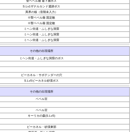
聖ベベル廟 最下層ボス
S.Lv1ザナルカンド遺跡ボス
異界の核（音階未入力）
※聖ベベル廟 固定敵
※聖ベベル廟 固定敵
ミヘン街道・ふしぎな洞窟
ミヘン街道・ふしぎな洞窟
ミヘン街道・ふしぎな洞窟
その他の出現場所
ミヘン街道・ふしぎな洞窟のボス
ビーカネル・サボテンダーの穴
S.Lv5ビーカネル砂漠ボス
その他の出現場所
ベベル宮
ベベル宮
キーリカの森(S.Lv5)
ビーカネル・砂漠東部