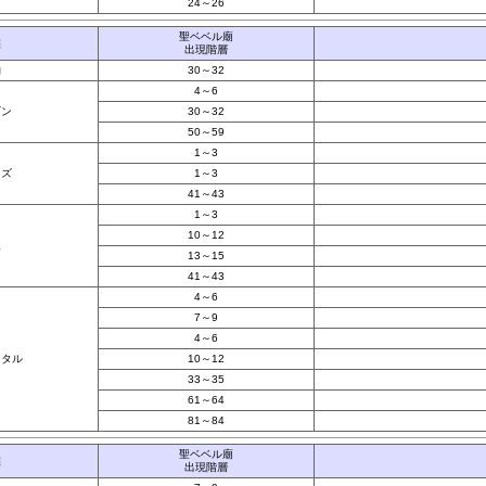
24～26
聖ベベル廟
族
出現階層
物
30～32
4～6
ギン
30～32
50～59
1～3
ンズ
1～3
41～43
1～3
10～12
眼
13～15
41～43
4～6
7～9
4～6
ンタル
10～12
33～35
61～64
81～84
聖ベベル廟
族
出現階層