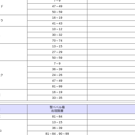
7～9
ード
47～49
50～59
16～19
イラ
41～43
10～12
人
30～32
70～74
13～15
鳥
27～29
50～59
7～9
36～39
イク
24～26
47～49
81～99
16～19
蛇
33～35
聖ベベル廟
族
出現階層
蛇
81～84
13～15
36～39
コ
81～84，90～99