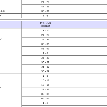
21～23
44～46
クルス
36～39
ゲ
4～6
聖ベベル廟
族
出現階層
13～15
21～23
ゲ
24～26
33～35
81～99
4～6
21～23
30～32
36～39
50～59
1～3
10～12
13～15
ン
21～23
36～39
65～69
4～6
物