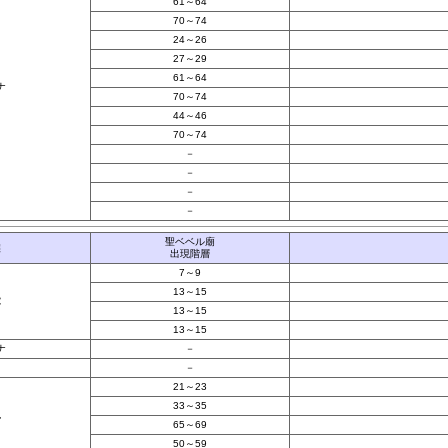
61～64
70～74
24～26
27～29
61～64
ナ
70～74
44～46
70～74
－
－
－
－
聖ベベル廟
族
出現階層
7～9
13～15
蛇
13～15
13～15
ナ
－
－
21～23
33～35
鬼
65～69
50～59