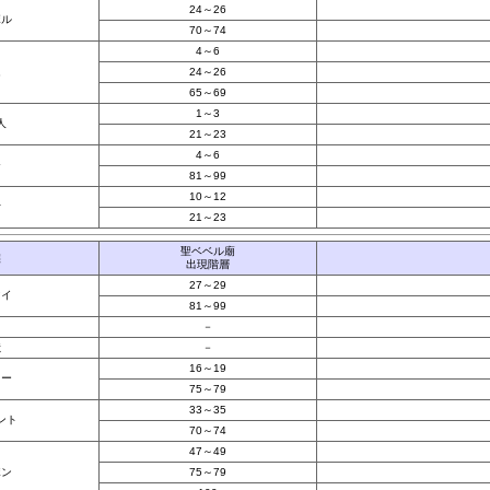
24～26
ボル
70～74
4～6
ム
24～26
65～69
1～3
人
21～23
4～6
モ
81～99
10～12
士
21～23
聖ベベル廟
族
出現階層
27～29
マイ
81～99
オ
－
獣
－
16～19
ター
75～79
33～35
ント
70～74
47～49
ポン
75～79