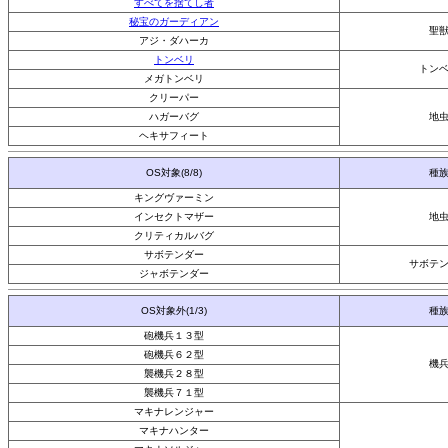
すべてを捨てし者
秘宝のガーディアン
聖
アジ・ダハーカ
トンベリ
トン
メガトンベリ
クリーパー
ハガーバグ
地
ヘキサフィート
OS対象(8/8)
種
キングヴァーミン
インセクトマザー
地
クリティカルバグ
サボテンダー
サボテ
ジャボテンダー
OS対象外(1/3)
種
砲機兵１３型
砲機兵６２型
機
襲機兵２８型
襲機兵７１型
マキナレンジャー
マキナハンター