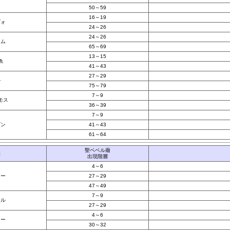
50～59
16～19
ズォ
24～26
24～26
ーム
65～69
13～15
魚
41～43
27～29
ル
75～79
7～9
モス
36～39
7～9
ゴン
41～43
61～64
聖ベベル廟
族
出現階層
4～6
ュー
27～29
47～49
7～9
ール
27～29
4～6
マー
30～32