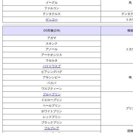
イーグル
鳥
ファルコン
テンタクルス
テンタ
ゲッコー
トカ
OS対象(2/8)
種
アガマ
スキンク
アノール
トカ
アーケオシリス
ラセルタ
バイトワスプ
ピアシングバグ
アサシンビー
蜂
ベスパ
ワスプクィーン
ブループリン
イエロープリン
ペールプリン
プリ
ホワイトプリン
レッドプリン
ブラックプリン
プルプレア
植