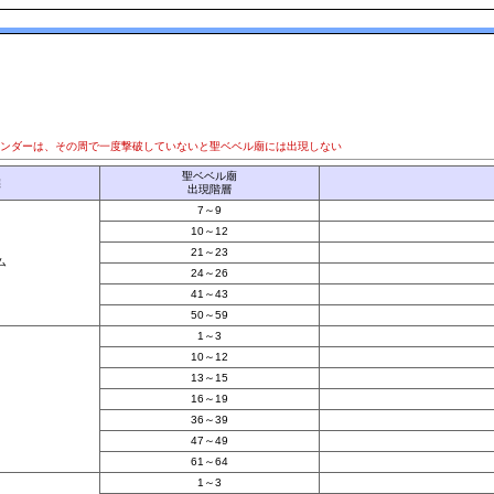
テンダーは、その周で一度撃破していないと聖ベベル廟には出現しない
聖ベベル廟
族
出現階層
7～9
10～12
21～23
ム
24～26
41～43
50～59
1～3
10～12
13～15
16～19
36～39
47～49
61～64
1～3