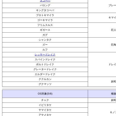
タコーバ
バロング
ブレ
キングタコーバ
プロトキマイラ
キマ
ゴーキマイラ
フリムスルス
ギガース
巨
ガグ
シャンタク
ズー
巨
ルフ
レッサードレイク
スパインドレイク
ボルトドレイク
ドレ
グレータードレイク
エルダードレイク
ククルカン
妖
グクマッツ
OS対象(5/8)
種
チャク
妖
イビリタケ
ヤマイタケ
キノ
アヤメタケ